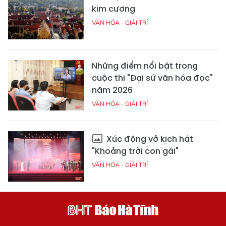
kim cương
VĂN HÓA - GIẢI TRÍ
Những điểm nổi bật trong
cuộc thi "Đại sứ văn hóa đọc"
năm 2026
VĂN HÓA - GIẢI TRÍ
Xúc động vở kịch hát
"Khoảng trời con gái"
VĂN HÓA - GIẢI TRÍ