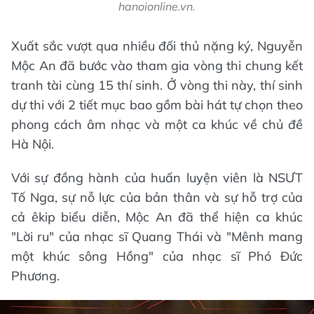
hanoionline.vn.
Xuất sắc vượt qua nhiều đối thủ nặng ký, Nguyễn
Mộc An đã bước vào tham gia vòng thi chung kết
tranh tài cùng 15 thí sinh. Ở vòng thi này, thí sinh
dự thi với 2 tiết mục bao gồm bài hát tự chọn theo
phong cách âm nhạc và một ca khúc về chủ đề
Hà Nội.
Với sự đồng hành của huấn luyện viên là NSƯT
Tố Nga, sự nỗ lực của bản thân và sự hỗ trợ của
cả êkip biểu diễn, Mộc An đã thể hiện ca khúc
"Lời ru" của nhạc sĩ Quang Thái và "Mênh mang
một khúc sông Hồng" của nhạc sĩ Phó Đức
Phương.