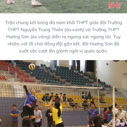
Trận chung kết bóng đá nam khối THPT giữa đội Trường
THPT Nguyễn Trung Thiên (áo xanh) và Trường THPT
Hương Sơn (áo vàng) diễn ra ngang sức ngang tài. Tuy
nhiên, với lối chơi đồng đội gắn kết, đội Hương Sơn đã
xuất sắc vượt lên giành ngôi vị quán quân.