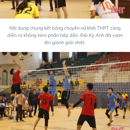
Nội dung chung kết bóng chuyền nữ khối THPT cũng
diễn ra không kém phần hấp dẫn. Đội Kỳ Anh đã vươn
lên giành giải nhất.