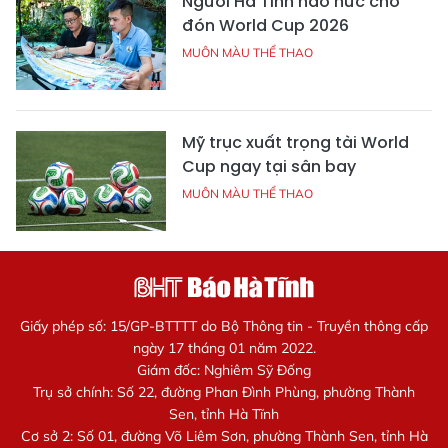
Người Hà Tĩnh háo hức chờ
đón World Cup 2026
MUÔN MÀU THỂ THAO
Mỹ trục xuất trọng tài World
Cup ngay tại sân bay
MUÔN MÀU THỂ THAO
Giấy phép số: 15/GP-BTTTT do Bộ Thông tin - Truyền thông cấp
ngày 17 tháng 01 năm 2022.
Giám đốc: Nghiêm Sỹ Đống
Trụ sở chính: Số 22, đường Phan Đình Phùng, phường Thành
Sen, tỉnh Hà Tĩnh
Cơ sở 2: Số 01, đường Võ Liêm Sơn, phường Thành Sen, tỉnh Hà