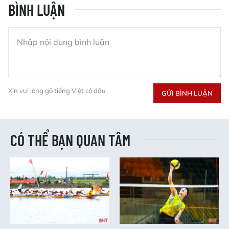
BÌNH LUẬN
Xin vui lòng gõ tiếng Việt có dấu
GỬI BÌNH LUẬN
CÓ THỂ BẠN QUAN TÂM