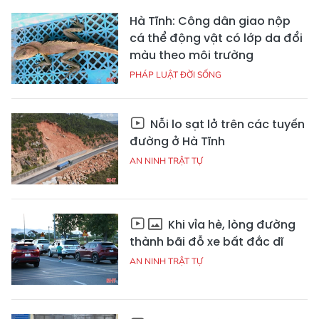
Hà Tĩnh: Công dân giao nộp
cá thể động vật có lớp da đổi
màu theo môi trường
PHÁP LUẬT ĐỜI SỐNG
Nỗi lo sạt lở trên các tuyến
đường ở Hà Tĩnh
AN NINH TRẬT TỰ
Khi vỉa hè, lòng đường
thành bãi đỗ xe bất đắc dĩ
AN NINH TRẬT TỰ