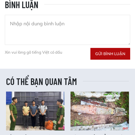
BÌNH LUẬN
Xin vui lòng gõ tiếng Việt có dấu
GỬI BÌNH LUẬN
CÓ THỂ BẠN QUAN TÂM