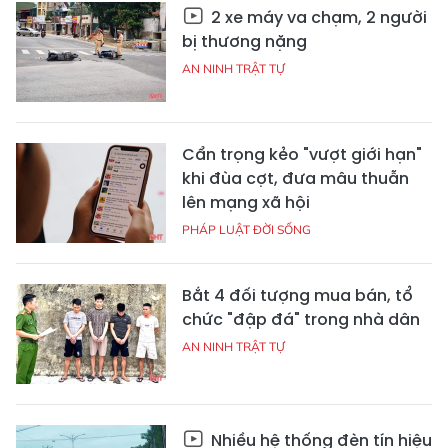
2 xe máy va chạm, 2 người
bị thương nặng
AN NINH TRẬT TỰ
Cẩn trọng kẻo "vượt giới hạn"
khi đùa cợt, đưa mâu thuẫn
lên mạng xã hội
PHÁP LUẬT ĐỜI SỐNG
Bắt 4 đối tượng mua bán, tổ
chức "đập đá" trong nhà dân
AN NINH TRẬT TỰ
Nhiều hệ thống đèn tín hiệu