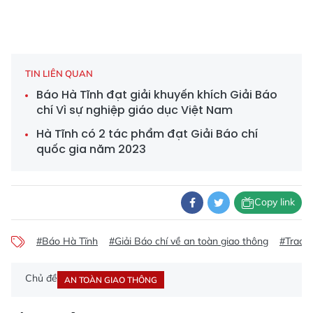
TIN LIÊN QUAN
Báo Hà Tĩnh đạt giải khuyến khích Giải Báo
chí Vì sự nghiệp giáo dục Việt Nam
Hà Tĩnh có 2 tác phẩm đạt Giải Báo chí
quốc gia năm 2023
Copy link
#Báo Hà Tĩnh
#Giải Báo chí về an toàn giao thông
#Trao g
Chủ đề
AN TOÀN GIAO THÔNG