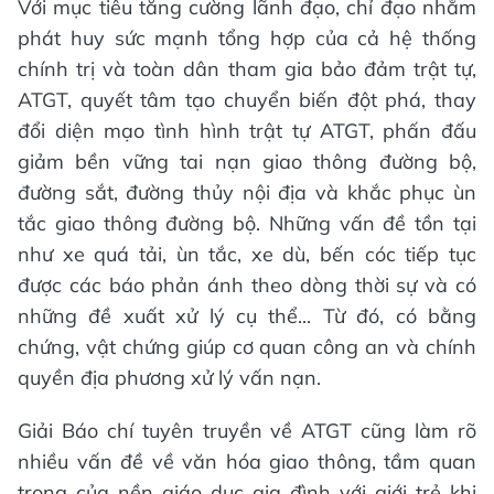
Với mục tiêu tăng cường lãnh đạo, chỉ đạo nhằm
phát huy sức mạnh tổng hợp của cả hệ thống
chính trị và toàn dân tham gia bảo đảm trật tự,
ATGT, quyết tâm tạo chuyển biến đột phá, thay
đổi diện mạo tình hình trật tự ATGT, phấn đấu
giảm bền vững tai nạn giao thông đường bộ,
đường sắt, đường thủy nội địa và khắc phục ùn
tắc giao thông đường bộ. Những vấn đề tồn tại
như xe quá tải, ùn tắc, xe dù, bến cóc tiếp tục
được các báo phản ánh theo dòng thời sự và có
những đề xuất xử lý cụ thể... Từ đó, có bằng
chứng, vật chứng giúp cơ quan công an và chính
quyền địa phương xử lý vấn nạn.
Giải Báo chí tuyên truyền về ATGT cũng làm rõ
nhiều vấn đề về văn hóa giao thông, tầm quan
trọng của nền giáo dục gia đình với giới trẻ khi