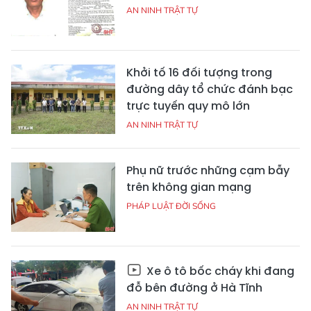
AN NINH TRẬT TỰ
Khởi tố 16 đối tượng trong
đường dây tổ chức đánh bạc
trực tuyến quy mô lớn
AN NINH TRẬT TỰ
Phụ nữ trước những cạm bẫy
trên không gian mạng
PHÁP LUẬT ĐỜI SỐNG
Xe ô tô bốc cháy khi đang
đỗ bên đường ở Hà Tĩnh
AN NINH TRẬT TỰ