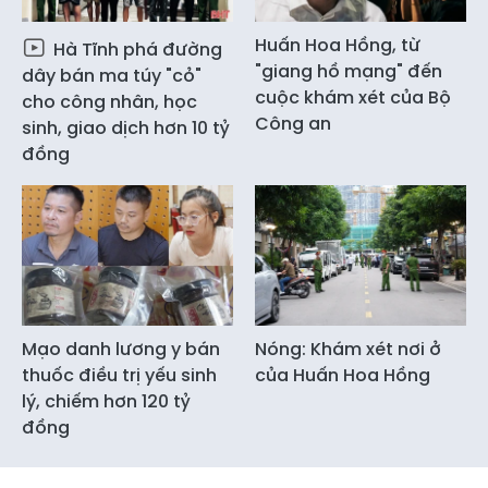
Huấn Hoa Hồng, từ
Hà Tĩnh phá đường
"giang hồ mạng" đến
dây bán ma túy "cỏ"
cuộc khám xét của Bộ
cho công nhân, học
Công an
sinh, giao dịch hơn 10 tỷ
đồng
Mạo danh lương y bán
Nóng: Khám xét nơi ở
thuốc điều trị yếu sinh
của Huấn Hoa Hồng
lý, chiếm hơn 120 tỷ
đồng