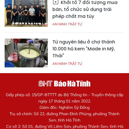
Khởi tố 7 đối tượng mua
bán, tổ chức sử dụng trái
phép chất ma túy
AN NINH TRẬT TỰ
Từ nguyên liệu ở chợ thành
10.000 hũ kem "Made in Mỹ,
Thái"
AN NINH TRẬT TỰ
Giấy phép số: 15/GP-BTTTT do Bộ Thông tin - Truyền thông cấp
ngày 17 tháng 01 năm 2022.
Giám đốc: Nghiêm Sỹ Đống
Trụ sở chính: Số 22, đường Phan Đình Phùng, phường Thành
Sen, tỉnh Hà Tĩnh
Cơ sở 2: Số 01, đường Võ Liêm Sơn, phường Thành Sen, tỉnh Hà