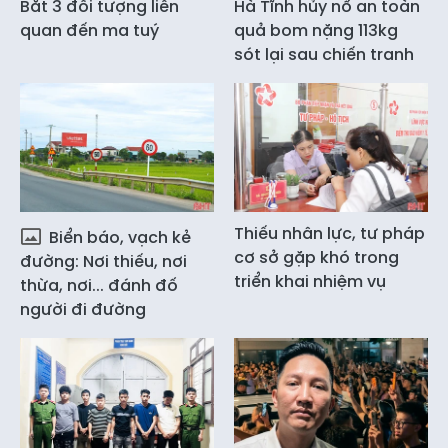
Bắt 3 đối tượng liên
Hà Tĩnh hủy nổ an toàn
quan đến ma tuý
quả bom nặng 113kg
sót lại sau chiến tranh
Thiếu nhân lực, tư pháp
Biển báo, vạch kẻ
cơ sở gặp khó trong
đường: Nơi thiếu, nơi
triển khai nhiệm vụ
thừa, nơi... đánh đố
người đi đường