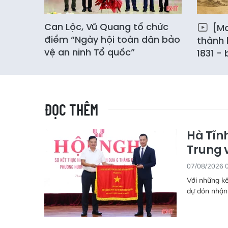
Can Lộc, Vũ Quang tổ chức
[Mo
điểm “Ngày hội toàn dân bảo
thành 
vệ an ninh Tổ quốc”
1831 -
ĐỌC THÊM
Hà Tĩn
Trung 
07/08/2026 
Với những kế
dự đón nhận 