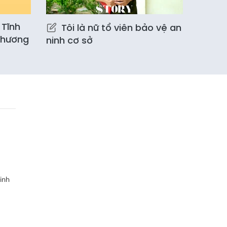
 Tĩnh
Tôi là nữ tổ viên bảo vệ an
chương
ninh cơ sở
inh