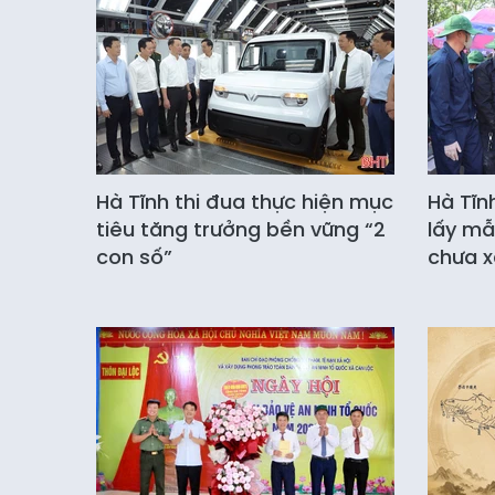
Hà Tĩnh thi đua thực hiện mục
Hà Tĩn
tiêu tăng trưởng bền vững “2
lấy mẫ
con số”
chưa x