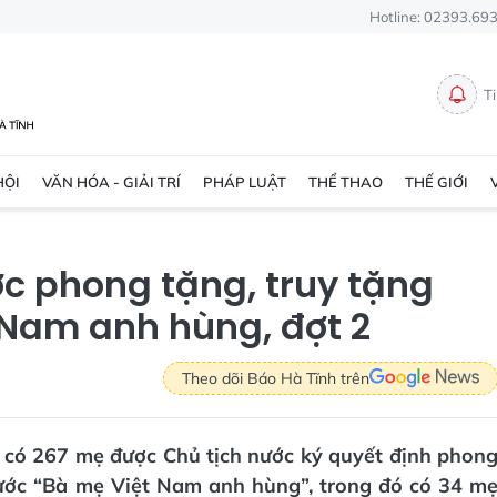
Hotline: 02393.69
T
HỘI
VĂN HÓA - GIẢI TRÍ
PHÁP LUẬT
THỂ THAO
THẾ GIỚI
c phong tặng, truy tặng
 Nam anh hùng, đợt 2
Theo dõi Báo Hà Tĩnh trên
h có 267 mẹ được Chủ tịch nước ký quyết định phon
nước “Bà mẹ Việt Nam anh hùng”, trong đó có 34 m