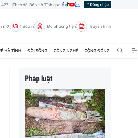
3.427
Theo dõi Báo Hà Tĩnh qua
Đăng nhập
in mới
Báo in
Đa phương tiện
Truyền hình
VỀ HÀ TĨNH
ĐỜI SỐNG
CÔNG NGHỆ
CỘNG ĐỒNG
Pháp luật
g
ẹ