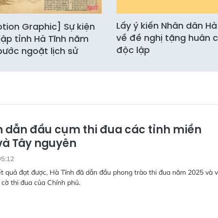
Lấy ý kiến Nhân dân Hà
tion Graphic] Sự kiện
về đề nghị tặng huân 
lập tỉnh Hà Tĩnh năm
độc lập
 bước ngoặt lịch sử
h dẫn đầu cụm thi đua các tỉnh miền
và Tây nguyên
05:12
t quả đạt được, Hà Tĩnh đã dẫn đầu phong trào thi đua năm 2025 và v
cờ thi đua của Chính phủ.