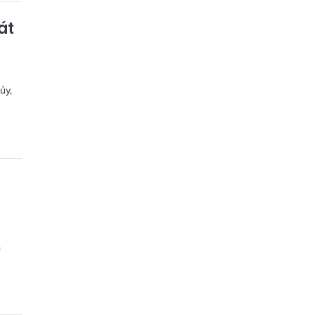
át
ủy,
h