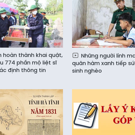
h hoàn thành khai quật,
Những người lính m
u 774 phần mộ liệt sĩ
quân hàm xanh tiếp sứ
ác định thông tin
sinh nghèo