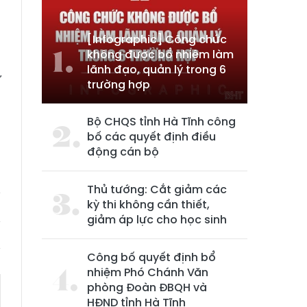
m
[Infographic] Công chức
không được bổ nhiệm làm
lãnh đạo, quản lý trong 6
ự
trường hợp
à
Bộ CHQS tỉnh Hà Tĩnh công
bố các quyết định điều
à
động cán bộ
Thủ tướng: Cắt giảm các
kỳ thi không cần thiết,
giảm áp lực cho học sinh
Công bố quyết định bổ
nhiệm Phó Chánh Văn
phòng Đoàn ĐBQH và
HĐND tỉnh Hà Tĩnh