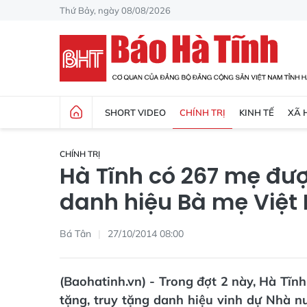
Thứ Bảy, ngày 08/08/2026
SHORT VIDEO
CHÍNH TRỊ
KINH TẾ
XÃ 
CHÍNH TRỊ
Hà Tĩnh có 267 mẹ đượ
danh hiệu Bà mẹ Việt
Bá Tân
27/10/2014 08:00
(Baohatinh.vn) - Trong đợt 2 này, Hà Tĩn
tặng, truy tặng danh hiệu vinh dự Nhà 