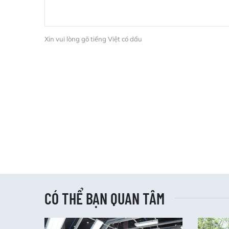
Xin vui lòng gõ tiếng Việt có dấu
CÓ THỂ BẠN QUAN TÂM