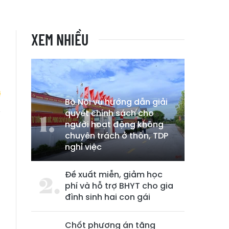
XEM NHIỀU
Bộ Nội vụ hướng dẫn giải
quyết chính sách cho
người hoạt động không
o
chuyên trách ở thôn, TDP
nghỉ việc
Đề xuất miễn, giảm học
phí và hỗ trợ BHYT cho gia
đình sinh hai con gái
Chốt phương án tăng