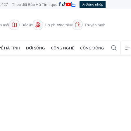
3.427
Theo dõi Báo Hà Tĩnh qua
Đăng nhập
in mới
Báo in
Đa phương tiện
Truyền hình
VỀ HÀ TĨNH
ĐỜI SỐNG
CÔNG NGHỆ
CỘNG ĐỒNG