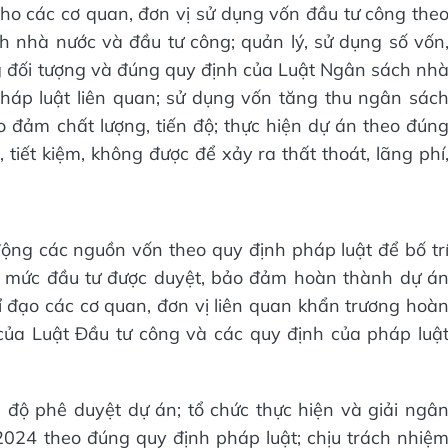
o các cơ quan, đơn vị sử dụng vốn đầu tư công the
 nhà nước và đầu tư công; quản lý, sử dụng số vốn
g đối tượng và đúng quy định của Luật Ngân sách nh
háp luật liên quan; sử dụng vốn tăng thu ngân sác
đảm chất lượng, tiến độ; thực hiện dự án theo đún
tiết kiệm, không được để xảy ra thất thoát, lãng phí
ng các nguồn vốn theo quy định pháp luật để bố tr
ng mức đầu tư được duyệt, bảo đảm hoàn thành dự á
hỉ đạo các cơ quan, đơn vị liên quan khẩn trương hoà
 của Luật Đầu tư công và các quy định của pháp luậ
 độ phê duyệt dự án; tổ chức thực hiện và giải ngâ
024 theo đúng quy định pháp luật; chịu trách nhiệ