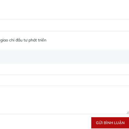
giao chi đầu tư phát triển
GỬI BÌNH LUẬN