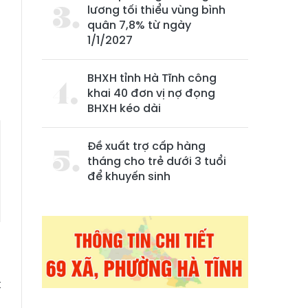
lương tối thiểu vùng bình
quân 7,8% từ ngày
1/1/2027
BHXH tỉnh Hà Tĩnh công
khai 40 đơn vị nợ đọng
BHXH kéo dài
Đề xuất trợ cấp hàng
tháng cho trẻ dưới 3 tuổi
để khuyến sinh
à
g
t
n