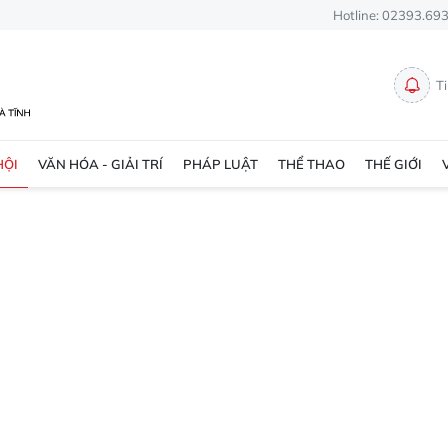
Hotline: 02393.69
T
HỘI
VĂN HÓA - GIẢI TRÍ
PHÁP LUẬT
THỂ THAO
THẾ GIỚI