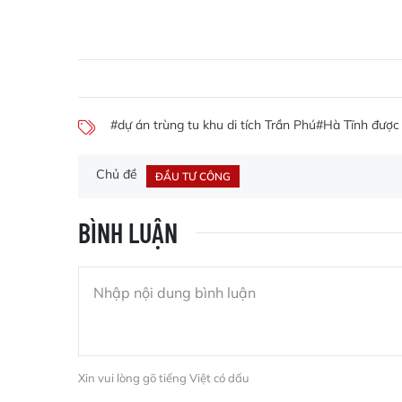
#dự án trùng tu khu di tích Trần Phú
#Hà Tĩnh được 
Chủ đề
ĐẦU TƯ CÔNG
BÌNH LUẬN
Xin vui lòng gõ tiếng Việt có dấu