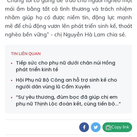
“Chúng tôi cố gắng để trao cho người nghèo một
mái ấm bằng tất cả tình thương và trách nhiệm
nhằm giúp họ có được niềm tin, động lực mạnh
mẽ để chủ động vươn lên phát triển sinh kế, thoát
nghèo bền vững” - chị Nguyễn Hà Lam chia sẻ.
TIN LIÊN QUAN
Tiếp sức cho phụ nữ dưới chân núi Hồng
phát triển kinh tế
Hội Phụ nữ Bộ Công an hỗ trợ sinh kế cho
người dân vùng lũ Cẩm Xuyên
“Sự yêu thương, đùm bọc đã giúp chị em
phụ nữ Thịnh Lộc đoàn kết, cùng tiến bộ...”
Copy link