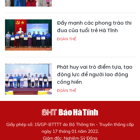
Đẩy mạnh các phong trào thi
đua của tuổi trẻ Hà Tĩnh
ĐOÀN THỂ
Phát huy vai trò điểm tựa, tạo
động lực để người lao động
cống hiến
ĐOÀN THỂ
Giấy phép số: 15/GP-BTTTT do Bộ Thông tin - Truyền thông cấp
ngày 17 tháng 01 năm 2022.
Giám đốc: Nghiêm Sỹ Đống