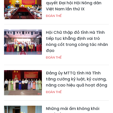
quyết Đại hội Hội Nông dân
Việt Nam lần thứ IX
ĐOÀN THỂ
Hội Chữ thập đỏ tỉnh Hà Tĩnh
tiếp tục khẳng định vai trò
nòng cốt trong công tác nhân
đạo
ĐOÀN THỂ
Đảng ủy MTTQ tỉnh Hà Tĩnh
tăng cường kỷ luật, kỷ cương,
nâng cao hiệu quả hoạt động
ĐOÀN THỂ
Những mái ấm không khói