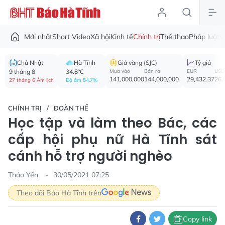
Mới nhất
Short Video
Xã hội
Kinh tế
Chính trị
Thể thao
Pháp luật
V
Chủ Nhật
Hà Tĩnh
Giá vàng (SJC)
Tỷ giá
9 tháng 8
34.8°C
Mua vào
Bán ra
EUR
USD
141,000,000
144,000,000
29,432.37
26,
27 tháng 6 Âm lịch
Độ ẩm 54.7%
CHÍNH TRỊ
ĐOÀN THỂ
Học tập và làm theo Bác, các
cấp hội phụ nữ Hà Tĩnh sát
cánh hỗ trợ người nghèo
Thảo Yến
30/05/2021 07:25
Theo dõi Báo Hà Tĩnh trên
Copy link