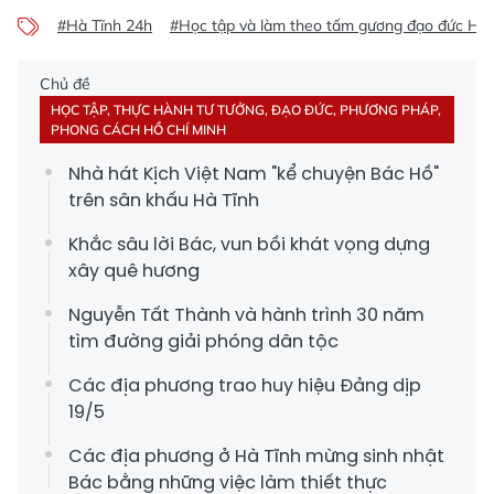
#Hà Tĩnh 24h
#Học tập và làm theo tấm gương đạo đức Hồ 
Chủ đề
HỌC TẬP, THỰC HÀNH TƯ TƯỞNG, ĐẠO ĐỨC, PHƯƠNG PHÁP,
PHONG CÁCH HỒ CHÍ MINH
Nhà hát Kịch Việt Nam "kể chuyện Bác Hồ"
trên sân khấu Hà Tĩnh
Khắc sâu lời Bác, vun bồi khát vọng dựng
xây quê hương
Nguyễn Tất Thành và hành trình 30 năm
tìm đường giải phóng dân tộc
Các địa phương trao huy hiệu Đảng dịp
19/5
Các địa phương ở Hà Tĩnh mừng sinh nhật
Bác bằng những việc làm thiết thực