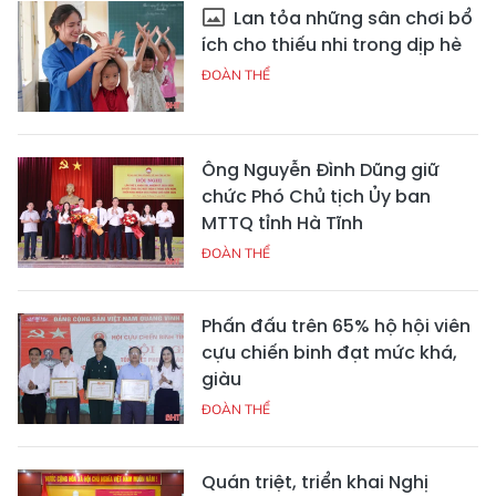
Lan tỏa những sân chơi bổ
ích cho thiếu nhi trong dịp hè
ĐOÀN THỂ
Ông Nguyễn Đình Dũng giữ
chức Phó Chủ tịch Ủy ban
MTTQ tỉnh Hà Tĩnh
ĐOÀN THỂ
Phấn đấu trên 65% hộ hội viên
cựu chiến binh đạt mức khá,
giàu
ĐOÀN THỂ
Quán triệt, triển khai Nghị