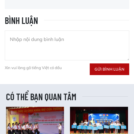
BÌNH LUẬN
Xin vui lòng gõ tiếng Việt có dấu
GỬI BÌNH LUẬN
CÓ THỂ BẠN QUAN TÂM