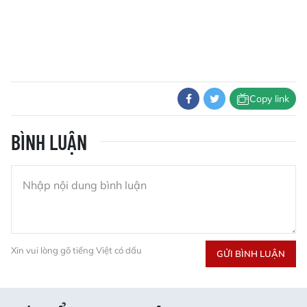
Copy link
BÌNH LUẬN
Xin vui lòng gõ tiếng Việt có dấu
GỬI BÌNH LUẬN