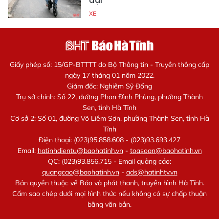
đại
XE
Giấy phép số: 15/GP-BTTTT do Bộ Thông tin - Truyền thông cấp
ngày 17 tháng 01 năm 2022.
Giám đốc: Nghiêm Sỹ Đống
Trụ sở chính: Số 22, đường Phan Đình Phùng, phường Thành
Sen, tỉnh Hà Tĩnh
Cơ sở 2: Số 01, đường Võ Liêm Sơn, phường Thành Sen, tỉnh Hà
Tĩnh
Điện thoại: (023)95.858.608 - (023)93.693.427
Email:
hatinhdientu@baohatinh.vn
-
toasoan@baohatinh.vn
QC: (023)93.856.715 - Email quảng cáo:
quangcao@baohatinh.vn
-
ads@hatinhtv.vn
Bản quyền thuộc về Báo và phát thanh, truyền hình Hà Tĩnh.
Cấm sao chép dưới mọi hình thức nếu không có sự chấp thuận
bằng văn bản.