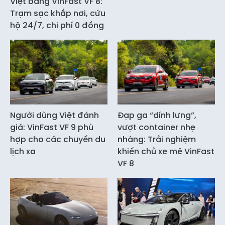
Việt bằng VinFast VF 8:
Trạm sạc khắp nơi, cứu
hộ 24/7, chi phí 0 đồng
Người dùng Việt đánh
Đạp ga “dính lưng”,
giá: VinFast VF 9 phù
vượt container nhẹ
hợp cho các chuyến du
nhàng: Trải nghiệm
lịch xa
khiến chủ xe mê VinFast
VF 8