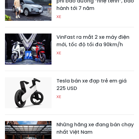
phí bảo dưỡng “nhẹ tênh”, bảo
hành tới 7 năm
XE
VinFast ra mắt 2 xe máy điện
mới, tốc độ tối đa 90km/h
XE
Tesla bán xe đạp trẻ em giá
225 USD
XE
Những hãng xe đang bán chạy
nhất Việt Nam