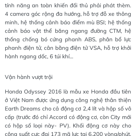
tính năng an toàn khiến đối thủ phải phát thèm.
4 camera góc rộng đa hướng, hỗ trợ đỗ xe thông
minh, hệ thống cảnh báo điểm mù BSI; hệ thống
cảnh báo vật thể băng ngang đường CTM, hệ
thống chống bó cứng phanh ABS, phân bổ lực
phanh điện tử, cân bằng điện tử VSA, hỗ trợ khởi
hành ngang dốc, 6 túi khí…
Vận hành vượt trội
Honda Odyssey 2016 là mẫu xe Honda đầu tiên
ở Việt Nam được ứng dụng công nghệ thân thiện
Earth Dreams cho cả động cơ 2,4 lít và hộp số vô
cấp (trước đó chỉ Accord có động cơ, còn City mới
có hộp số loại này- PV). Khối động cơ này cho
công suất cực đại 173 mã lực tại 6.200 vòng/phút,