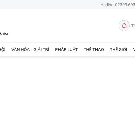
Hotline: 02393.69
T
HỘI
VĂN HÓA - GIẢI TRÍ
PHÁP LUẬT
THỂ THAO
THẾ GIỚI