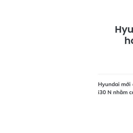
Hyu
h
Hyundai mới 
i30 N nhằm cả