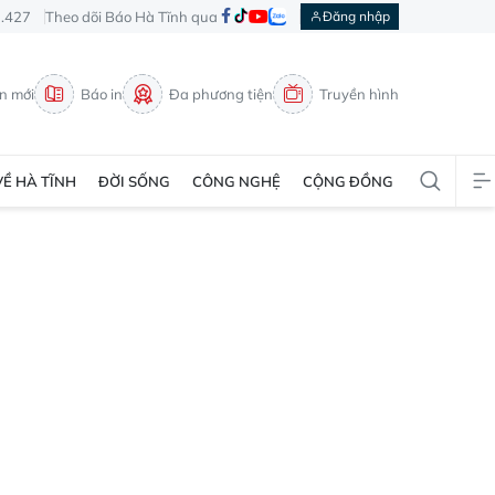
3.427
Theo dõi Báo Hà Tĩnh qua
Đăng nhập
in mới
Báo in
Đa phương tiện
Truyền hình
VỀ HÀ TĨNH
ĐỜI SỐNG
CÔNG NGHỆ
CỘNG ĐỒNG