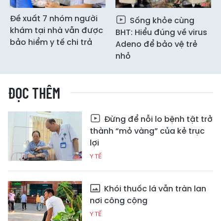
Đề xuất 7 nhóm người
Sống khỏe cùng
khám tại nhà vẫn được
BHT: Hiểu đúng về virus
bảo hiểm y tế chi trả
Adeno để bảo vệ trẻ
nhỏ
ĐỌC THÊM
Đừng để nỗi lo bệnh tật trở
thành “mỏ vàng” của kẻ trục
lợi
Y TẾ
Khói thuốc lá vẫn tràn lan
nơi công cộng
Y TẾ