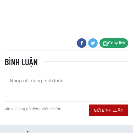
Copy link
BÌNH LUẬN
Xin vui lòng gõ tiếng Việt có dấu
GỬI BÌNH LUẬN