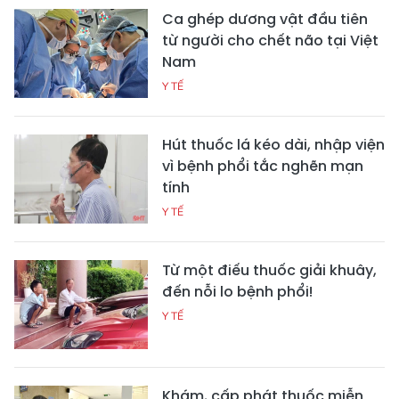
Ca ghép dương vật đầu tiên
từ người cho chết não tại Việt
Nam
Y TẾ
Hút thuốc lá kéo dài, nhập viện
vì bệnh phổi tắc nghẽn mạn
tính
Y TẾ
Từ một điếu thuốc giải khuây,
đến nỗi lo bệnh phổi!
Y TẾ
Khám, cấp phát thuốc miễn