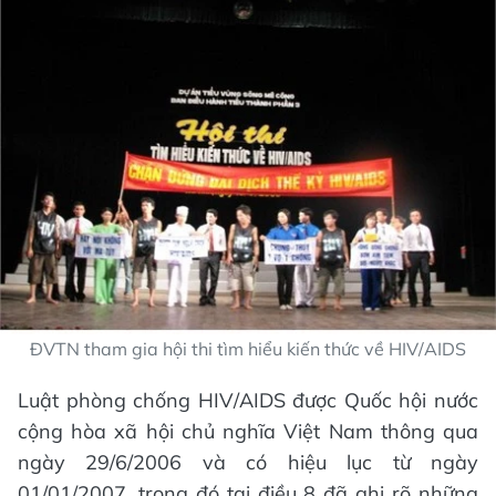
ĐVTN tham gia hội thi tìm hiểu kiến thức về HIV/AIDS
Luật phòng chống HIV/AIDS được Quốc hội nước
cộng hòa xã hội chủ nghĩa Việt Nam thông qua
ngày 29/6/2006 và có hiệu lục từ ngày
01/01/2007, trong đó tại điều 8 đã ghi rõ những