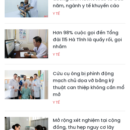
năm, ngành y tế khuyến cáo
Y TẾ
Hơn 98% cuộc gọi đến Tổng
đài 115 Hà Tĩnh là quấy rối, gọi
nhầm
Y TẾ
Cứu cụ ông bị phình động
mạch chủ dọa vỡ bằng kỹ
thuật can thiệp không cần mổ
mở
Y TẾ
Mở rộng xét nghiệm tại cộng
đồng, thu hẹp nguy cơ lây