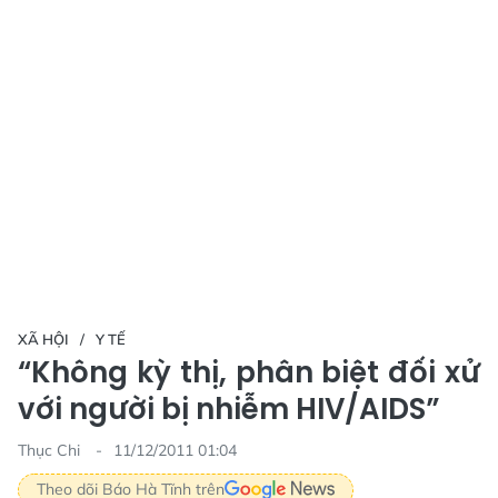
XÃ HỘI
Y TẾ
“Không kỳ thị, phân biệt đối xử
với người bị nhiễm HIV/AIDS”
Thục Chi
11/12/2011 01:04
Theo dõi Báo Hà Tĩnh trên