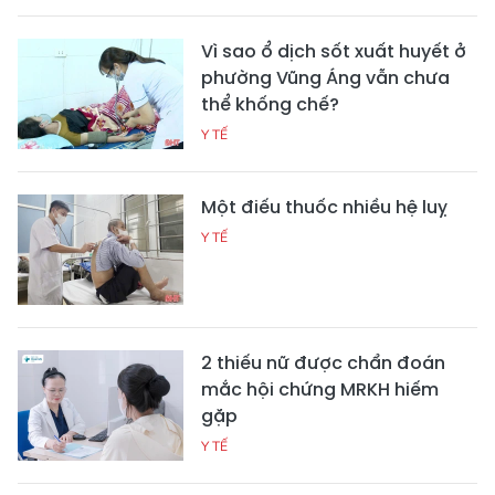
Vì sao ổ dịch sốt xuất huyết ở
phường Vũng Áng vẫn chưa
thể khống chế?
Y TẾ
Một điếu thuốc nhiều hệ luỵ
Y TẾ
2 thiếu nữ được chẩn đoán
mắc hội chứng MRKH hiếm
gặp
Y TẾ