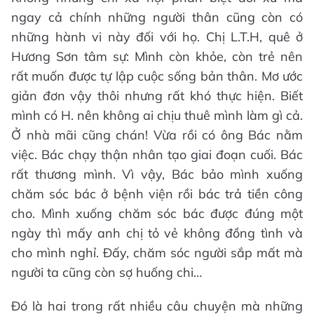
ngay cả chính những người thân cũng còn có
những hành vi này đối với họ. Chị L.T.H, quê ở
Hương Sơn tâm sự: Mình còn khỏe, còn trẻ nên
rất muốn được tự lập cuộc sống bản thân. Mơ ước
giản đơn vậy thôi nhưng rất khó thực hiện. Biết
mình có H. nên không ai chịu thuê mình làm gì cả.
Ở nhà mãi cũng chán! Vừa rồi có ông Bác nằm
việc. Bác chạy thận nhân tạo giai đoạn cuối. Bác
rất thương mình. Vì vậy, Bác bảo mình xuống
chăm sóc bác ở bệnh viện rồi bác trả tiền công
cho. Mình xuống chăm sóc bác được đúng một
ngày thì mấy anh chị tỏ vẻ không đồng tình và
cho mình nghỉ. Đấy, chăm sóc người sắp mất mà
người ta cũng còn sợ huống chi…
Đó là hai trong rất nhiều câu chuyện mà những