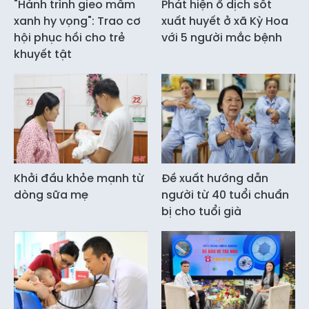
"Hành trình gieo mầm
Phát hiện ổ dịch sốt
xanh hy vọng": Trao cơ
xuất huyết ở xã Kỳ Hoa
hội phục hồi cho trẻ
với 5 người mắc bệnh
khuyết tật
Khởi đầu khỏe mạnh từ
Đề xuất hướng dẫn
dòng sữa mẹ
người từ 40 tuổi chuẩn
bị cho tuổi già