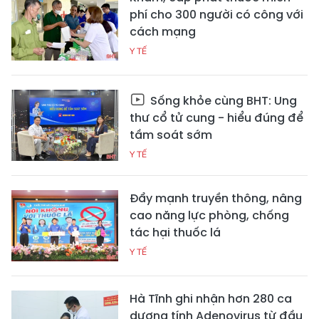
phí cho 300 người có công với
cách mạng
Y TẾ
Sống khỏe cùng BHT: Ung
thư cổ tử cung - hiểu đúng để
tầm soát sớm
Y TẾ
Đẩy mạnh truyền thông, nâng
cao năng lực phòng, chống
tác hại thuốc lá
Y TẾ
Hà Tĩnh ghi nhận hơn 280 ca
dương tính Adenovirus từ đầu