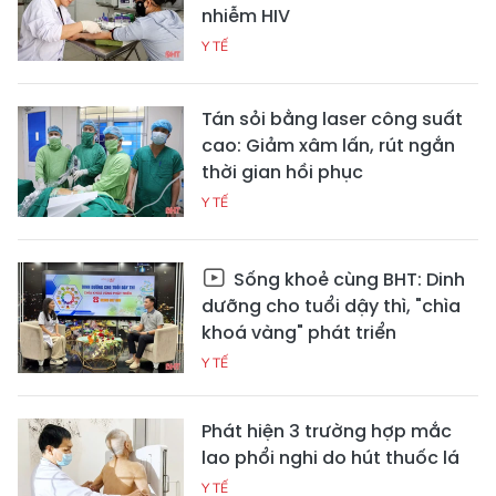
nhiễm HIV
Y TẾ
Tán sỏi bằng laser công suất
cao: Giảm xâm lấn, rút ngắn
thời gian hồi phục
Y TẾ
Sống khoẻ cùng BHT: Dinh
dưỡng cho tuổi dậy thì, "chìa
khoá vàng" phát triển
Y TẾ
Phát hiện 3 trường hợp mắc
lao phổi nghi do hút thuốc lá
Y TẾ