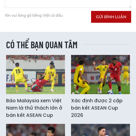
Xin vui lòng gõ tiếng Việt có dấu
GỬI BÌNH LUẬN
CÓ THỂ BẠN QUAN TÂM
Báo Malaysia xem Việt
Xác định được 2 cặp
Nam là thử thách lớn ở
bán kết ASEAN Cup
bán kết ASEAN Cup
2026