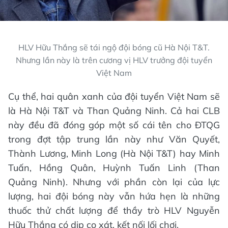
HLV Hữu Thắng sẽ tái ngộ đội bóng cũ Hà Nội T&T.
Nhưng lần này là trên cương vị HLV trưởng đội tuyển
Việt Nam
Cụ thể, hai quân xanh của đội tuyển Việt Nam sẽ
là Hà Nội T&T và Than Quảng Ninh. Cả hai CLB
này đều đã đóng góp một số cái tên cho ĐTQG
trong đợt tập trung lần này như Văn Quyết,
Thành Lương, Minh Long (Hà Nội T&T) hay Minh
Tuấn, Hồng Quân, Huỳnh Tuấn Linh (Than
Quảng Ninh). Nhưng với phần còn lại của lực
lượng, hai đội bóng này vẫn hứa hẹn là những
thuốc thử chất lượng để thầy trò HLV Nguyễn
Hữu Thắng có dịp cọ xát, kết nối lối chơi.