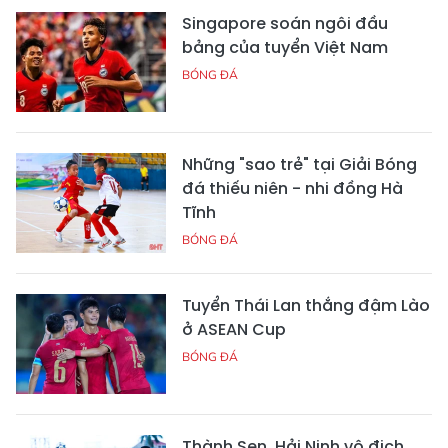
Singapore soán ngôi đầu
bảng của tuyển Việt Nam
BÓNG ĐÁ
Những "sao trẻ" tại Giải Bóng
đá thiếu niên - nhi đồng Hà
Tĩnh
BÓNG ĐÁ
Tuyển Thái Lan thắng đậm Lào
ở ASEAN Cup
BÓNG ĐÁ
Thành Sen, Hải Ninh vô địch