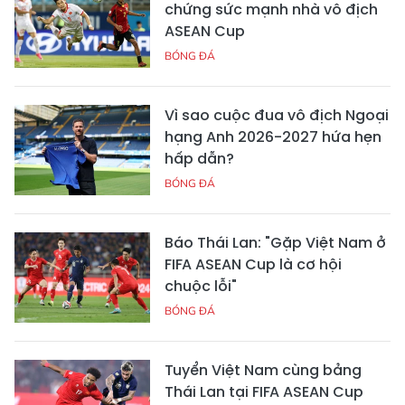
chứng sức mạnh nhà vô địch
ASEAN Cup
BÓNG ĐÁ
Vì sao cuộc đua vô địch Ngoại
hạng Anh 2026-2027 hứa hẹn
hấp dẫn?
BÓNG ĐÁ
Báo Thái Lan: "Gặp Việt Nam ở
FIFA ASEAN Cup là cơ hội
chuộc lỗi"
BÓNG ĐÁ
Tuyển Việt Nam cùng bảng
Thái Lan tại FIFA ASEAN Cup