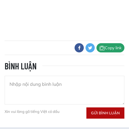
Copy link
BÌNH LUẬN
Xin vui lòng gõ tiếng Việt có dấu
GỬI BÌNH LUẬN