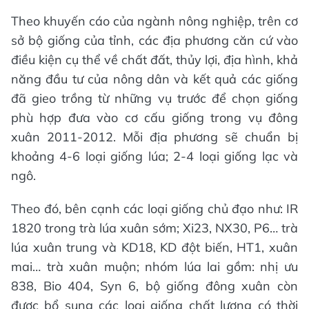
Theo khuyến cáo của ngành nông nghiệp, trên cơ
sở bộ giống của tỉnh, các địa phương căn cứ vào
điều kiện cụ thể về chất đất, thủy lợi, địa hình, khả
năng đầu tư của nông dân và kết quả các giống
đã gieo trồng từ những vụ trước để chọn giống
phù hợp đưa vào cơ cấu giống trong vụ đông
xuân 2011-2012. Mỗi địa phương sẽ chuẩn bị
khoảng 4-6 loại giống lúa; 2-4 loại giống lạc và
ngô.
Theo đó, bên cạnh các loại giống chủ đạo như: IR
1820 trong trà lúa xuân sớm; Xi23, NX30, P6… trà
lúa xuân trung và KD18, KD đột biến, HT1, xuân
mai… trà xuân muộn; nhóm lúa lai gồm: nhị ưu
838, Bio 404, Syn 6, bộ giống đông xuân còn
được bổ sung các loại giống chất lượng có thời