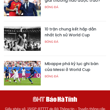
giải thưởng nào được trao?
BÓNG ĐÁ
10 trận chung kết hấp dẫn
nhất lịch sử World Cup
BÓNG ĐÁ
Mbappe phá kỷ lục ghi bàn
của Messi ở World Cup
BÓNG ĐÁ
Giấy phép số: 15/GP-BTTTT do Bộ Thông tin - Truyền thông cấp