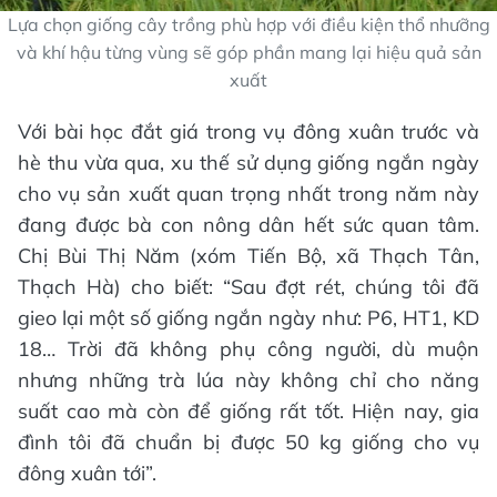
Lựa chọn giống cây trồng phù hợp với điều kiện thổ nhưỡng
và khí hậu từng vùng sẽ góp phần mang lại hiệu quả sản
xuất
Với bài học đắt giá trong vụ đông xuân trước và
hè thu vừa qua, xu thế sử dụng giống ngắn ngày
cho vụ sản xuất quan trọng nhất trong năm này
đang được bà con nông dân hết sức quan tâm.
Chị Bùi Thị Năm (xóm Tiến Bộ, xã Thạch Tân,
Thạch Hà) cho biết: “Sau đợt rét, chúng tôi đã
gieo lại một số giống ngắn ngày như: P6, HT1, KD
18… Trời đã không phụ công người, dù muộn
nhưng những trà lúa này không chỉ cho năng
suất cao mà còn để giống rất tốt. Hiện nay, gia
đình tôi đã chuẩn bị được 50 kg giống cho vụ
đông xuân tới”.