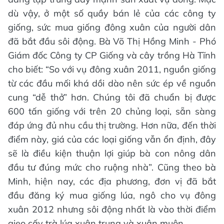
dù vậy, ở một số quầy bán lẻ của các công ty
giống, sức mua giống đông xuân của người dân
đã bắt đầu sôi động. Bà Võ Thị Hồng Minh - Phó
Giám đốc Công ty CP Giống và cây trồng Hà Tĩnh
cho biết: “So với vụ đông xuân 2011, nguồn giống
từ các đầu mối khá dồi dào nên sức ép về nguồn
cung “dễ thở” hơn. Chúng tôi đã chuẩn bị được
600 tấn giống với trên 20 chủng loại, sẵn sàng
đáp ứng đủ nhu cầu thị trường. Hơn nữa, đến thời
điểm này, giá của các loại giống vẫn ổn định, đây
sẽ là điều kiện thuận lợi giúp bà con nông dân
đầu tư đúng mức cho ruộng nhà”. Cũng theo bà
Minh, hiện nay, các địa phương, đơn vị đã bắt
đầu đăng ký mua giống lúa, ngô cho vụ đông
xuân 2012 nhưng sôi động nhất là vào thời điểm
gieo cấy trà lúa xuân trung và xuân muộn.