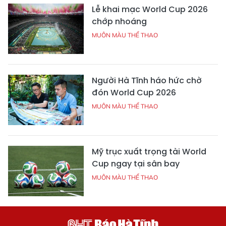
Lễ khai mạc World Cup 2026
chớp nhoáng
MUÔN MÀU THỂ THAO
Người Hà Tĩnh háo hức chờ
đón World Cup 2026
MUÔN MÀU THỂ THAO
Mỹ trục xuất trọng tài World
Cup ngay tại sân bay
MUÔN MÀU THỂ THAO