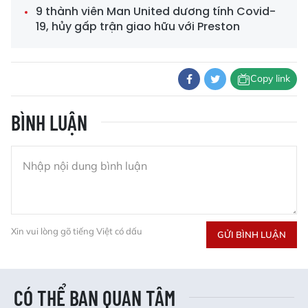
9 thành viên Man United dương tính Covid-
19, hủy gấp trận giao hữu với Preston
Copy link
BÌNH LUẬN
Xin vui lòng gõ tiếng Việt có dấu
GỬI BÌNH LUẬN
CÓ THỂ BẠN QUAN TÂM