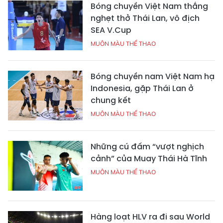
Bóng chuyền Việt Nam thắng
nghẹt thở Thái Lan, vô địch
SEA V.Cup
MUÔN MÀU THỂ THAO
Bóng chuyền nam Việt Nam hạ
Indonesia, gặp Thái Lan ở
chung kết
MUÔN MÀU THỂ THAO
Những cú đấm “vượt nghịch
cảnh” của Muay Thái Hà Tĩnh
MUÔN MÀU THỂ THAO
Hàng loạt HLV ra đi sau World