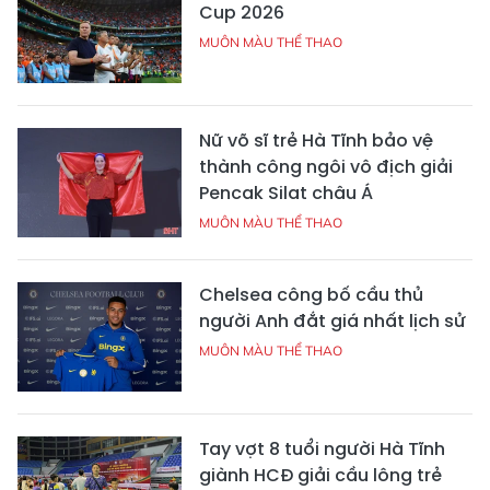
Cup 2026
MUÔN MÀU THỂ THAO
Nữ võ sĩ trẻ Hà Tĩnh bảo vệ
thành công ngôi vô địch giải
Pencak Silat châu Á
MUÔN MÀU THỂ THAO
Chelsea công bố cầu thủ
người Anh đắt giá nhất lịch sử
MUÔN MÀU THỂ THAO
Tay vợt 8 tuổi người Hà Tĩnh
giành HCĐ giải cầu lông trẻ