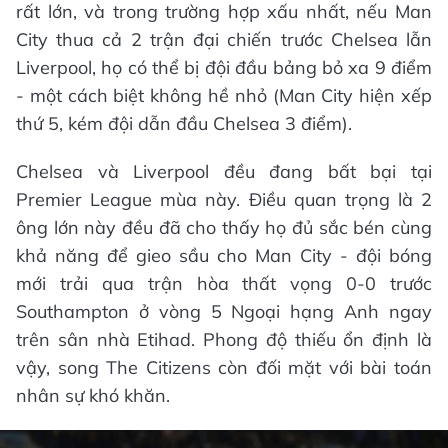
rất lớn, và trong trường hợp xấu nhất, nếu Man
City thua cả 2 trận đại chiến trước Chelsea lẫn
Liverpool, họ có thể bị đội đầu bảng bỏ xa 9 điểm
- một cách biệt không hề nhỏ (Man City hiện xếp
thứ 5, kém đội dẫn đầu Chelsea 3 điểm).
Chelsea và Liverpool đều đang bất bại tại
Premier League mùa này. Điều quan trọng là 2
ông lớn này đều đã cho thấy họ đủ sắc bén cùng
khả năng để gieo sầu cho Man City - đội bóng
mới trải qua trận hòa thất vọng 0-0 trước
Southampton ở vòng 5 Ngoại hạng Anh ngay
trên sân nhà Etihad. Phong độ thiếu ổn định là
vậy, song The Citizens còn đối mặt với bài toán
nhân sự khó khăn.