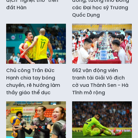
địch "nghẹt thở" trên
đồng, tưởng nhớ Đông
đất Hàn
các Đại học sỹ Trương
Quốc Dụng
Chủ công Trần Đức
662 vận động viên
Hạnh chia tay bóng
tranh tài Giải Vô địch
chuyền, rẽ hướng làm
cờ vua Thành Sen - Hà
thầy giáo thể dục
Tĩnh mở rộng