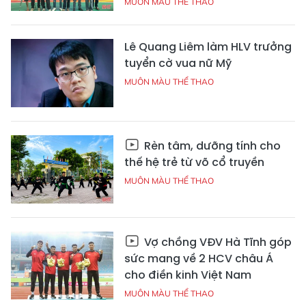
MUÔN MÀU THỂ THAO
Lê Quang Liêm làm HLV trưởng
tuyển cờ vua nữ Mỹ
MUÔN MÀU THỂ THAO
Rèn tâm, dưỡng tính cho
thế hệ trẻ từ võ cổ truyền
MUÔN MÀU THỂ THAO
Vợ chồng VĐV Hà Tĩnh góp
sức mang về 2 HCV châu Á
cho điền kinh Việt Nam
MUÔN MÀU THỂ THAO