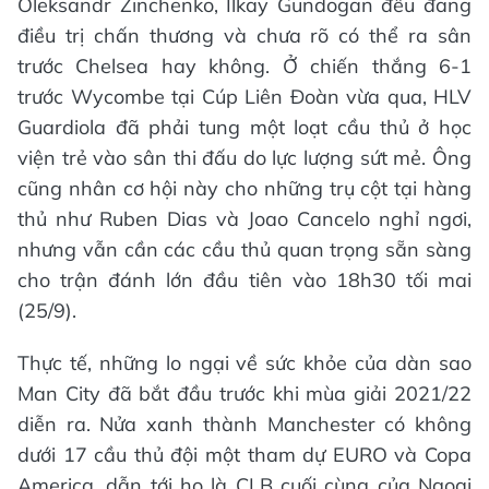
Oleksandr Zinchenko, Ilkay Gundogan đều đang
điều trị chấn thương và chưa rõ có thể ra sân
trước Chelsea hay không. Ở chiến thắng 6-1
trước Wycombe tại Cúp Liên Đoàn vừa qua, HLV
Guardiola đã phải tung một loạt cầu thủ ở học
viện trẻ vào sân thi đấu do lực lượng sứt mẻ. Ông
cũng nhân cơ hội này cho những trụ cột tại hàng
thủ như Ruben Dias và Joao Cancelo nghỉ ngơi,
nhưng vẫn cần các cầu thủ quan trọng sẵn sàng
cho trận đánh lớn đầu tiên vào 18h30 tối mai
(25/9).
Thực tế, những lo ngại về sức khỏe của dàn sao
Man City đã bắt đầu trước khi mùa giải 2021/22
diễn ra. Nửa xanh thành Manchester có không
dưới 17 cầu thủ đội một tham dự EURO và Copa
America, dẫn tới họ là CLB cuối cùng của Ngoại