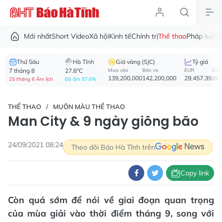
Mới nhất
Short Video
Xã hội
Kinh tế
Chính trị
Thể thao
Pháp luật
V
Thứ Sáu
Hà Tĩnh
Giá vàng (SJC)
Tỷ giá
7 tháng 8
27.6°C
Mua vào
Bán ra
EUR
USD
139,200,000
142,200,000
29,457.39
26,
25 tháng 6 Âm lịch
Độ ẩm 87.6%
THỂ THAO
MUÔN MÀU THỂ THAO
Man City & 9 ngày giông bão
24/09/2021 08:24
Theo dõi Báo Hà Tĩnh trên
Copy link
Còn quá sớm để nói về giai đoạn quan trọng
của mùa giải vào thời điểm tháng 9, song với