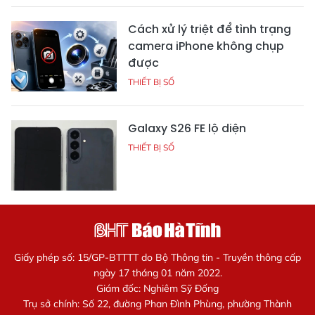
Cách xử lý triệt để tình trạng
camera iPhone không chụp
được
THIẾT BỊ SỐ
Galaxy S26 FE lộ diện
THIẾT BỊ SỐ
Giấy phép số: 15/GP-BTTTT do Bộ Thông tin - Truyền thông cấp
ngày 17 tháng 01 năm 2022.
Giám đốc: Nghiêm Sỹ Đống
Trụ sở chính: Số 22, đường Phan Đình Phùng, phường Thành