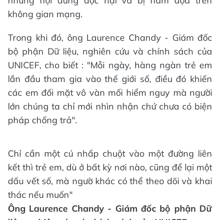
những nội dung độc hại và bị hăm dọa trên
không gian mạng.
Trong khi đó, ông Laurence Chandy - Giám đốc
bộ phận Dữ liệu, nghiên cứu và chính sách của
UNICEF, cho biết : "Mỗi ngày, hàng ngàn trẻ em
lần đầu tham gia vào thế giới số, điều đó khiến
các em đối mặt vô vàn mối hiểm nguy mà người
lớn chúng ta chỉ mới nhìn nhận chứ chưa có biện
pháp chống trả".
Chỉ cần một cú nhấp chuột vào một đường liên
kết thì trẻ em, dù ở bất kỳ nơi nào, cũng để lại một
dấu vết số, mà ngườ khác có thể theo dõi và khai
thác nếu muốn"
Ông Laurence Chandy - Giám đốc bộ phận Dữ