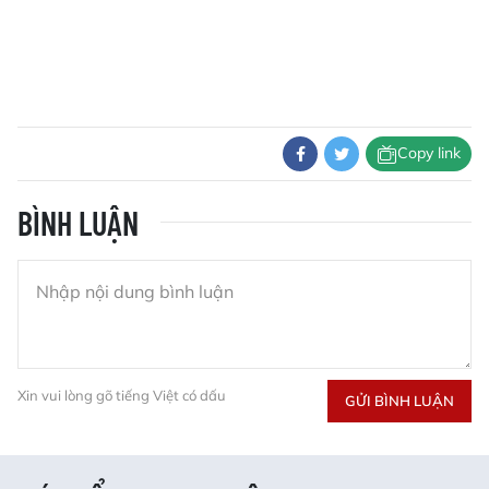
Copy link
BÌNH LUẬN
Xin vui lòng gõ tiếng Việt có dấu
GỬI BÌNH LUẬN