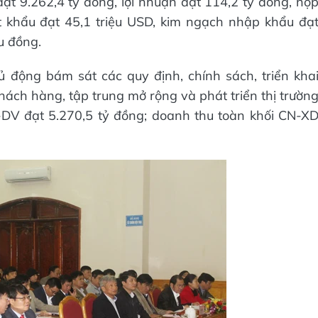
t 9.262,4 tỷ đồng, lợi nhuận đạt 114,2 tỷ đồng, nộ
 khẩu đạt 45,1 triệu USD, kim ngạch nhập khẩu đạ
u đồng.
ủ động bám sát các quy định, chính sách, triển kha
khách hàng, tập trung mở rộng và phát triển thị trườn
-DV đạt 5.270,5 tỷ đồng; doanh thu toàn khối CN-X