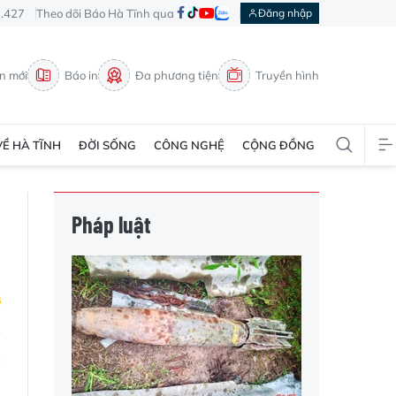
3.427
Theo dõi Báo Hà Tĩnh qua
Đăng nhập
in mới
Báo in
Đa phương tiện
Truyền hình
VỀ HÀ TĨNH
ĐỜI SỐNG
CÔNG NGHỆ
CỘNG ĐỒNG
Pháp luật
g
i