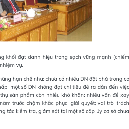
ng khối đạt danh hiệu trong sạch vững mạnh (chiế
nhiệm vụ.
 những hạn chế như: chưa có nhiều DN đột phá trong c
hấp; một số DN không đạt chỉ tiêu đề ra dẫn đến việ
u thụ sản phẩm còn nhiều khó khăn; nhiều vấn đề xả
ăm trước chậm khắc phục, giải quyết; vai trò, trác
ng tác kiểm tra, giám sát tại một số cấp ủy cơ sở chư