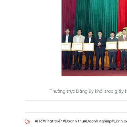
Thường trực Đảng ủy khối trao giấy 
#Hổ
#Phát triển
#Doanh thu
#Doanh nghiệp
#Lãnh đ