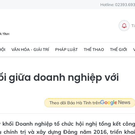
Hotline: 02393.69
T
HỘI
VĂN HÓA - GIẢI TRÍ
PHÁP LUẬT
THỂ THAO
THẾ GIỚI
nối giữa doanh nghiệp với
Theo dõi Báo Hà Tĩnh trên
 khối Doanh nghiệp tổ chức hội nghị tổng kết côn
ụ chính trị và xây dựng Đảng năm 2016, triển kha