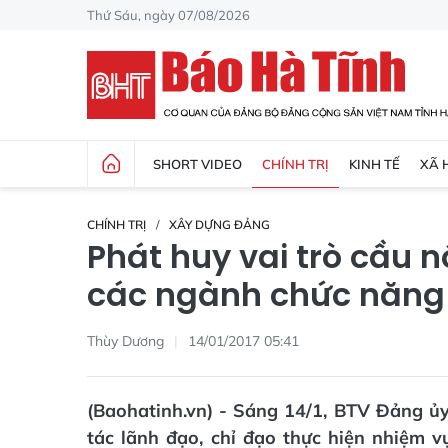
Thứ Sáu, ngày 07/08/2026
SHORT VIDEO
CHÍNH TRỊ
KINH TẾ
XÃ 
CHÍNH TRỊ
XÂY DỰNG ĐẢNG
Phát huy vai trò cầu 
các ngành chức năng
Thùy Dương
14/01/2017 05:41
(Baohatinh.vn) - Sáng 14/1, BTV Đảng ủy
tác lãnh đạo, chỉ đạo thực hiện nhiệm v