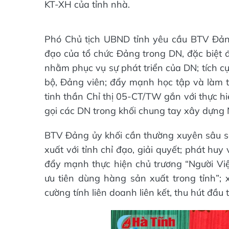
KT-XH của tỉnh nhà.
Phó Chủ tịch UBND tỉnh yêu cầu BTV Đảng 
đạo của tổ chức Đảng trong DN, đặc biệt đ
nhằm phục vụ sự phát triển của DN; tích cự
bộ, Đảng viên; đẩy mạnh học tập và làm t
tinh thần Chỉ thị 05-CT/TW gắn với thực hi
gọi các DN trong khối chung tay xây dựng
BTV Đảng ủy khối cần thường xuyên sâu s
xuất với tỉnh chỉ đạo, giải quyết; phát huy
đẩy mạnh thực hiện chủ trương “Người Vi
ưu tiên dùng hàng sản xuất trong tỉnh”;
cường tính liên doanh liên kết, thu hút đầ