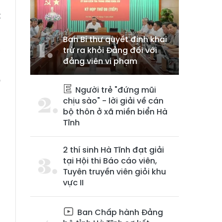
p
t
Ban Bí thư quyết định khai
trừ ra khỏi Đảng đối với
i
đảng viên vi phạm
g
D
Người trẻ "đứng mũi
chịu sào" - lời giải về cán
bộ thôn ở xã miền biển Hà
Tĩnh
2 thí sinh Hà Tĩnh đạt giải
tại Hội thi Báo cáo viên,
Tuyên truyền viên giỏi khu
vực II
Ban Chấp hành Đảng