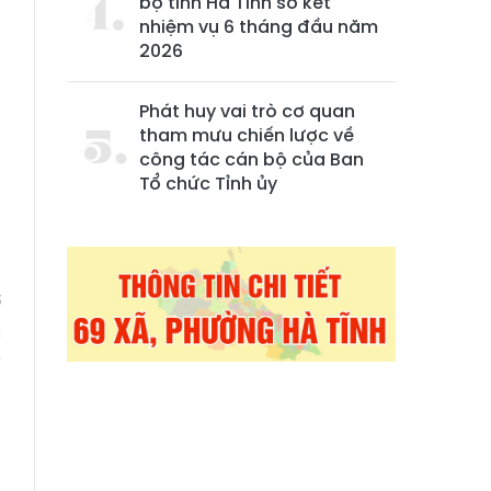
bộ tỉnh Hà Tĩnh sơ kết
nhiệm vụ 6 tháng đầu năm
2026
Phát huy vai trò cơ quan
tham mưu chiến lược về
công tác cán bộ của Ban
Tổ chức Tỉnh ủy
m
ơ
c
y
h
a