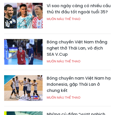
Vì sao ngày càng có nhiều cầu
thủ thi đấu tốt ngoài tuổi 35?
MUÔN MÀU THỂ THAO
Bóng chuyền Việt Nam thắng
nghẹt thở Thái Lan, vô địch
SEA V.Cup
MUÔN MÀU THỂ THAO
Bóng chuyền nam Việt Nam hạ
Indonesia, gặp Thái Lan ở
chung kết
MUÔN MÀU THỂ THAO
Những cú đấm “vượt nghịch