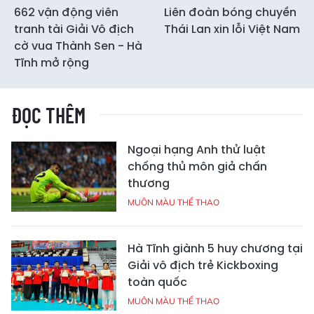
662 vận động viên
Liên đoàn bóng chuyền
tranh tài Giải Vô địch
Thái Lan xin lỗi Việt Nam
cờ vua Thành Sen - Hà
Tĩnh mở rộng
ĐỌC THÊM
Ngoại hạng Anh thử luật
chống thủ môn giả chấn
thương
MUÔN MÀU THỂ THAO
Hà Tĩnh giành 5 huy chương tại
Giải vô địch trẻ Kickboxing
toàn quốc
MUÔN MÀU THỂ THAO