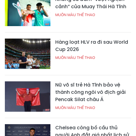
cảnh” của Muay Thái Hà Tĩnh
MUÔN MÀU THỂ THAO
Hàng loạt HLV ra đi sau World
Cup 2026
MUÔN MÀU THỂ THAO
Nữ võ sĩ trẻ Hà Tĩnh bảo vệ
thành công ngôi vô địch giải
Pencak Silat châu Á
MUÔN MÀU THỂ THAO
Chelsea công bố cầu thủ
người Anh đắt giá nhất lịch sử