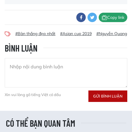
Copy link
#Bàn thắng đẹp nhất
#Asian cup 2019
#Nguyễn Quang H
BÌNH LUẬN
Xin vui lòng gõ tiếng Việt có dấu
GỬI BÌNH LUẬN
CÓ THỂ BẠN QUAN TÂM