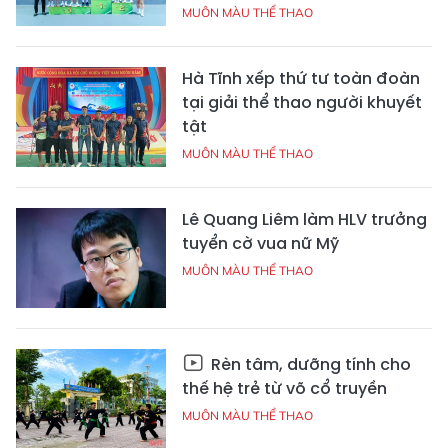
MUÔN MÀU THỂ THAO
Hà Tĩnh xếp thứ tư toàn đoàn
tại giải thể thao người khuyết
tật
MUÔN MÀU THỂ THAO
Lê Quang Liêm làm HLV trưởng
tuyển cờ vua nữ Mỹ
MUÔN MÀU THỂ THAO
Rèn tâm, dưỡng tính cho
thế hệ trẻ từ võ cổ truyền
MUÔN MÀU THỂ THAO