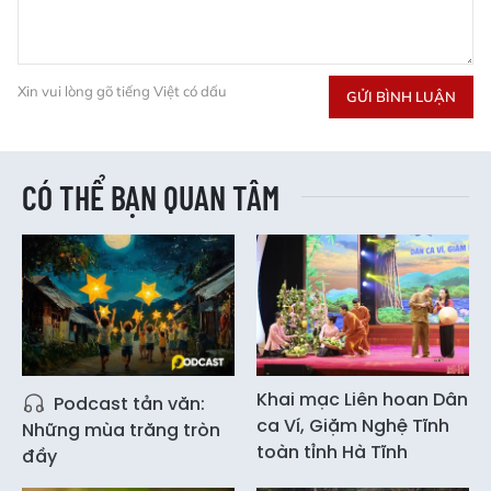
Xin vui lòng gõ tiếng Việt có dấu
GỬI BÌNH LUẬN
CÓ THỂ BẠN QUAN TÂM
Khai mạc Liên hoan Dân
Podcast tản văn:
ca Ví, Giặm Nghệ Tĩnh
Những mùa trăng tròn
toàn tỉnh Hà Tĩnh
đầy