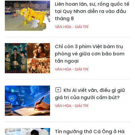
Liên hoan lân, sư, rồng quốc tế
tại Quy Nhơn diễn ra vào đầu
tháng 8
VĂN HÓA - GIẢI TRÍ
Chỉ còn 3 phim Việt bám trụ
phòng vé giữa cơn bão bom
tấn ngoại
VĂN HÓA - GIẢI TRÍ
Khi AI viết văn, điều gì giữ
giá trị của người cầm bút?
VĂN HÓA - GIẢI TRÍ
Tín ngưỡng thờ Cá Ông ở Hà