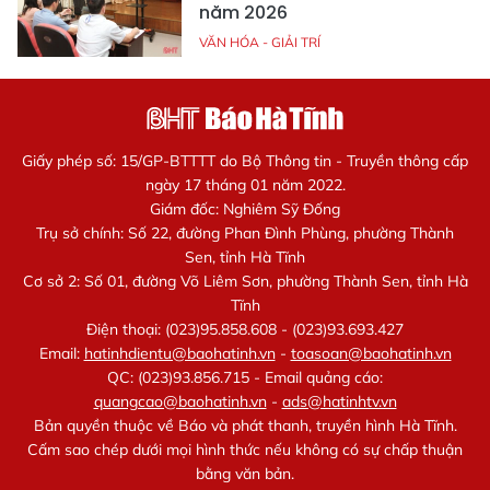
năm 2026
VĂN HÓA - GIẢI TRÍ
Giấy phép số: 15/GP-BTTTT do Bộ Thông tin - Truyền thông cấp
ngày 17 tháng 01 năm 2022.
Giám đốc: Nghiêm Sỹ Đống
Trụ sở chính: Số 22, đường Phan Đình Phùng, phường Thành
Sen, tỉnh Hà Tĩnh
Cơ sở 2: Số 01, đường Võ Liêm Sơn, phường Thành Sen, tỉnh Hà
Tĩnh
Điện thoại: (023)95.858.608 - (023)93.693.427
Email:
hatinhdientu@baohatinh.vn
-
toasoan@baohatinh.vn
QC: (023)93.856.715 - Email quảng cáo:
quangcao@baohatinh.vn
-
ads@hatinhtv.vn
Bản quyền thuộc về Báo và phát thanh, truyền hình Hà Tĩnh.
Cấm sao chép dưới mọi hình thức nếu không có sự chấp thuận
bằng văn bản.