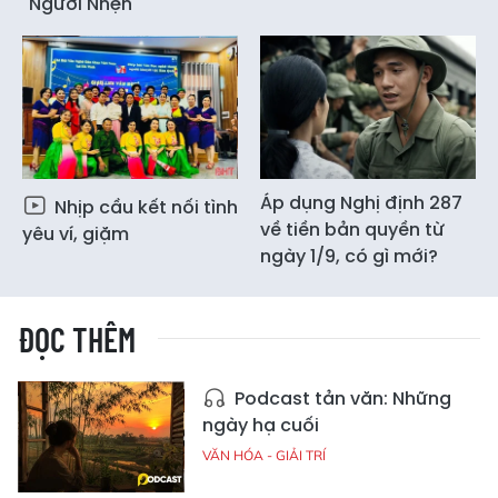
"Người Nhện"
Áp dụng Nghị định 287
Nhịp cầu kết nối tình
về tiền bản quyền từ
yêu ví, giặm
ngày 1/9, có gì mới?
ĐỌC THÊM
Podcast tản văn: Những
ngày hạ cuối
VĂN HÓA - GIẢI TRÍ