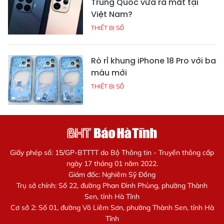
Trung Quốc vừa ra mắt tại
Việt Nam?
THIẾT BỊ SỐ
Rò rỉ khung iPhone 18 Pro với ba
màu mới
THIẾT BỊ SỐ
Giấy phép số: 15/GP-BTTTT do Bộ Thông tin - Truyền thông cấp
ngày 17 tháng 01 năm 2022.
Giám đốc: Nghiêm Sỹ Đống
Trụ sở chính: Số 22, đường Phan Đình Phùng, phường Thành
Sen, tỉnh Hà Tĩnh
Cơ sở 2: Số 01, đường Võ Liêm Sơn, phường Thành Sen, tỉnh Hà
Tĩnh