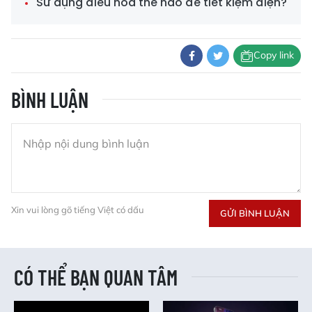
Sử dụng điều hòa thế nào để tiết kiệm điện?
Copy link
BÌNH LUẬN
Xin vui lòng gõ tiếng Việt có dấu
GỬI BÌNH LUẬN
CÓ THỂ BẠN QUAN TÂM