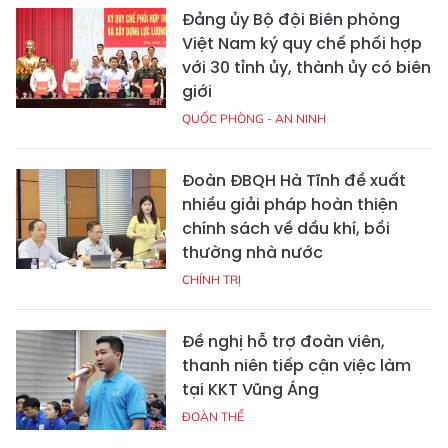
Đảng ủy Bộ đội Biên phòng
Việt Nam ký quy chế phối hợp
với 30 tỉnh ủy, thành ủy có biên
giới
QUỐC PHÒNG - AN NINH
Đoàn ĐBQH Hà Tĩnh đề xuất
nhiều giải pháp hoàn thiện
chính sách về dầu khí, bồi
thường nhà nước
CHÍNH TRỊ
Đề nghị hỗ trợ đoàn viên,
thanh niên tiếp cận việc làm
tại KKT Vũng Áng
ĐOÀN THỂ