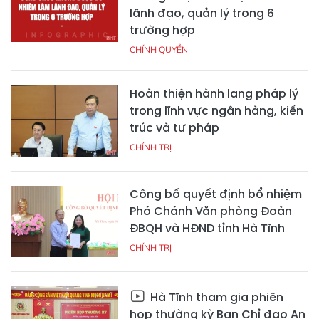
lãnh đạo, quản lý trong 6
trường hợp
CHÍNH QUYỀN
Hoàn thiện hành lang pháp lý
trong lĩnh vực ngân hàng, kiến
trúc và tư pháp
CHÍNH TRỊ
Công bố quyết định bổ nhiệm
Phó Chánh Văn phòng Đoàn
ĐBQH và HĐND tỉnh Hà Tĩnh
CHÍNH TRỊ
Hà Tĩnh tham gia phiên
họp thường kỳ Ban Chỉ đạo An