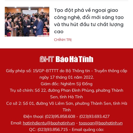
Tạo đột phá về ngoại giao
công nghệ, đổi mới sáng tạo
và thu hút đầu tư chất lượng
cao
CHÍNH TRỊ
Giấy phép số: 15/GP-BTTTT do Bộ Thông tin - Truyền thông cấp
ngày 17 tháng 01 năm 2022.
Giám đốc: Nghiêm Sỹ Đống
Trụ sở chính: Số 22, đường Phan Đình Phùng, phường Thành
Sen, tỉnh Hà Tĩnh
Cơ sở 2: Số 01, đường Võ Liêm Sơn, phường Thành Sen, tỉnh Hà
Tĩnh
Điện thoại: (023)95.858.608 - (023)93.693.427
Email:
hatinhdientu@baohatinh.vn
-
toasoan@baohatinh.vn
QC: (023)93.856.715 - Email quảng cáo: