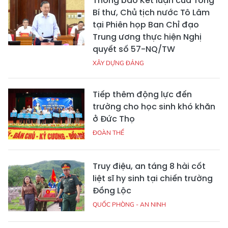
Thông báo Kết luận của Tổng
Bí thư, Chủ tịch nước Tô Lâm
tại Phiên họp Ban Chỉ đạo
Trung ương thực hiện Nghị
quyết số 57-NQ/TW
XÂY DỰNG ĐẢNG
Tiếp thêm động lực đến
trường cho học sinh khó khăn
ở Đức Thọ
ĐOÀN THỂ
Truy điệu, an táng 8 hài cốt
liệt sĩ hy sinh tại chiến trường
Đồng Lộc
QUỐC PHÒNG - AN NINH