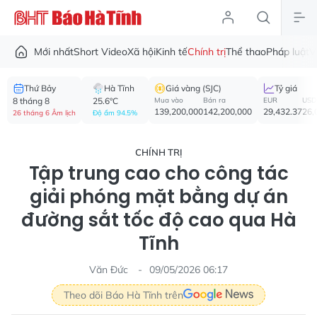
Mới nhất
Short Video
Xã hội
Kinh tế
Chính trị
Thể thao
Pháp luật
V
Thứ Bảy
Hà Tĩnh
Giá vàng (SJC)
Tỷ giá
8 tháng 8
25.6°C
Mua vào
Bán ra
EUR
USD
139,200,000
142,200,000
29,432.37
26,
26 tháng 6 Âm lịch
Độ ẩm 94.5%
CHÍNH TRỊ
Tập trung cao cho công tác
giải phóng mặt bằng dự án
đường sắt tốc độ cao qua Hà
Tĩnh
Văn Đức
09/05/2026 06:17
Theo dõi Báo Hà Tĩnh trên