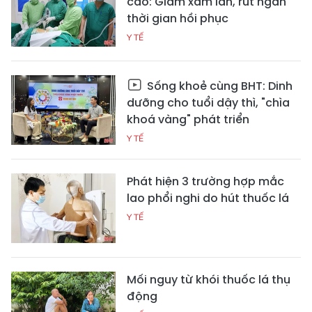
cao: Giảm xâm lấn, rút ngắn
thời gian hồi phục
Y TẾ
Sống khoẻ cùng BHT: Dinh
dưỡng cho tuổi dậy thì, "chìa
khoá vàng" phát triển
Y TẾ
Phát hiện 3 trường hợp mắc
lao phổi nghi do hút thuốc lá
Y TẾ
Mối nguy từ khói thuốc lá thụ
động