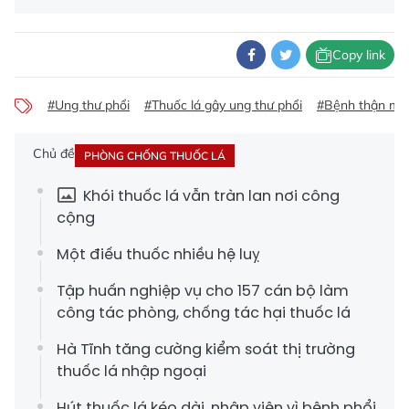
Copy link
#Ung thư phổi
#Thuốc lá gây ung thư phổi
#Bệnh thận mạ
Chủ đề
PHÒNG CHỐNG THUỐC LÁ
Khói thuốc lá vẫn tràn lan nơi công
cộng
Một điếu thuốc nhiều hệ luỵ
Tập huấn nghiệp vụ cho 157 cán bộ làm
công tác phòng, chống tác hại thuốc lá
Hà Tĩnh tăng cường kiểm soát thị trường
thuốc lá nhập ngoại
Hút thuốc lá kéo dài, nhập viện vì bệnh phổi