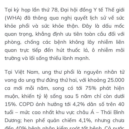
Tại kỳ họp lần thứ 78, Đại hội đồng Y tế Thế giới
(WHA) đã thông qua nghị quyết lịch sử về sức
khỏe phổi và sức khỏe thận. Đây là dấu mốc
quan trọng, khẳng định ưu tiên toàn cầu đối với
phòng, chống các bệnh không lây nhiễm liên
quan trực tiếp đến hút thuốc lá, ô nhiễm môi
trường và lối sống thiếu lành mạnh.
Tại Việt Nam, ung thư phổi là nguyên nhân tử
vong do ung thư đứng thứ hai, với khoảng 25.000
ca mới mỗi năm, song có tới 75% phát hiện
muộn, khiến tỷ lệ sống sau 5 năm chỉ còn dưới
15%. COPD ảnh hưởng tới 4,2% dân số trên 40
tuổi – mức cao nhất khu vực châu Á – Thái Bình
Dương; hen phế quản chiếm 4,1%, nhưng chưa
đến 40% bệnh nhân kiểm soát tốt bệnh. Cả nước