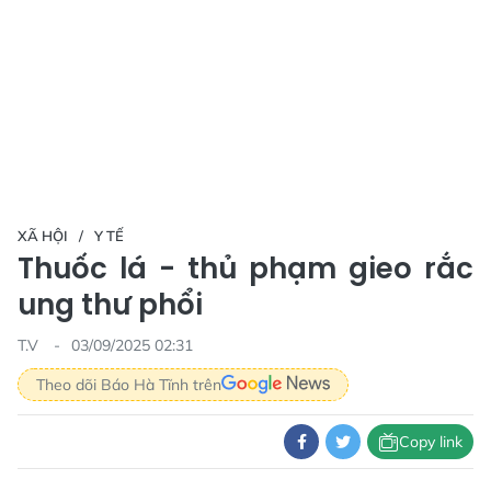
XÃ HỘI
Y TẾ
Thuốc lá - thủ phạm gieo rắc
ung thư phổi
T.V
03/09/2025 02:31
Theo dõi Báo Hà Tĩnh trên
Copy link