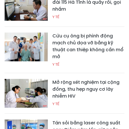
đài 115 Hà Tĩnh là quấy rối, gọi
nhầm
Y TẾ
Cứu cụ ông bị phình động
mạch chủ dọa vỡ bằng kỹ
thuật can thiệp không cần mổ
mở
Y TẾ
Mở rộng xét nghiệm tại cộng
đồng, thu hẹp nguy cơ lây
nhiễm HIV
Y TẾ
Tán sỏi bằng laser công suất