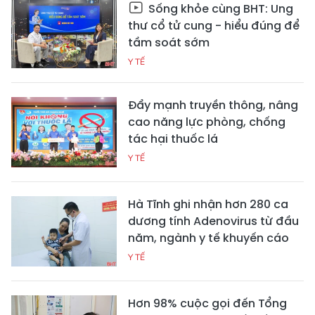
Sống khỏe cùng BHT: Ung
thư cổ tử cung - hiểu đúng để
tầm soát sớm
Y TẾ
Đẩy mạnh truyền thông, nâng
cao năng lực phòng, chống
tác hại thuốc lá
Y TẾ
Hà Tĩnh ghi nhận hơn 280 ca
dương tính Adenovirus từ đầu
năm, ngành y tế khuyến cáo
Y TẾ
Hơn 98% cuộc gọi đến Tổng