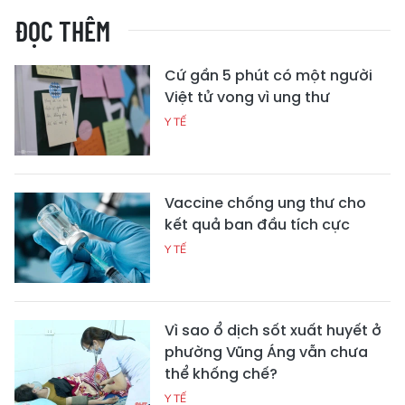
ĐỌC THÊM
Cứ gần 5 phút có một người
Việt tử vong vì ung thư
Y TẾ
Vaccine chống ung thư cho
kết quả ban đầu tích cực
Y TẾ
Vì sao ổ dịch sốt xuất huyết ở
phường Vũng Áng vẫn chưa
thể khống chế?
Y TẾ