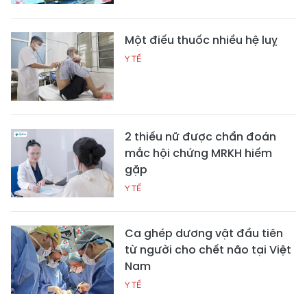
Một điếu thuốc nhiều hệ luỵ
Y TẾ
2 thiếu nữ được chẩn đoán
mắc hội chứng MRKH hiếm
gặp
Y TẾ
Ca ghép dương vật đầu tiên
từ người cho chết não tại Việt
Nam
Y TẾ