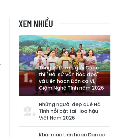
XEM NHIỀU
ứ
Tổng kết, trao giải Cuộc
a
thi "Đại sứ Văn hóa đọc"
và Liên hoan Dân ca Ví,
t
Giặm Nghệ Tĩnh năm 2026
ở
h
Những người đẹp quê Hà
Tĩnh nổi bật tại Hoa hậu
Việt Nam 2026
Khai mạc Liên hoan Dân ca