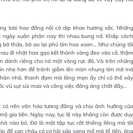
ững loài hoa đồng nội có dịp khoe hương sắc. Nhữn
g ngày xuân phân nay thi nhau bung nở. Khắp cán
ờ thửa, bờ ao lại phủ tím hoa xoan... Như chúng tô
nhau đi nhặt hoa gạo kết thành vòng đeo vào cổ, thậ
òn dành riêng cho nó một vòng rực đỏ. Và trên nhữn
uốn nhẹ hơn để tránh giẫm lên màn nhung tím mờ m
nhàn nhã, thanh đạm mà lãng mạn ấy chỉ có thể xả
 cốc vũ sụt sùi mưa và công việc đồng áng chất đầy…
ớc có nền văn hóa tương đồng và chịu ảnh hưởng củ
mộ gia tiên. Ngày nay, tục lệ này không còn được du
nhà nào bỏ. Đó là một tập tục rất thiêng liêng mà tô
ịp để con cháu có cơ hội sửa sang mồ mả tổ tiên, ôn