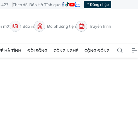
3.427
Theo dõi Báo Hà Tĩnh qua
Đăng nhập
in mới
Báo in
Đa phương tiện
Truyền hình
VỀ HÀ TĨNH
ĐỜI SỐNG
CÔNG NGHỆ
CỘNG ĐỒNG