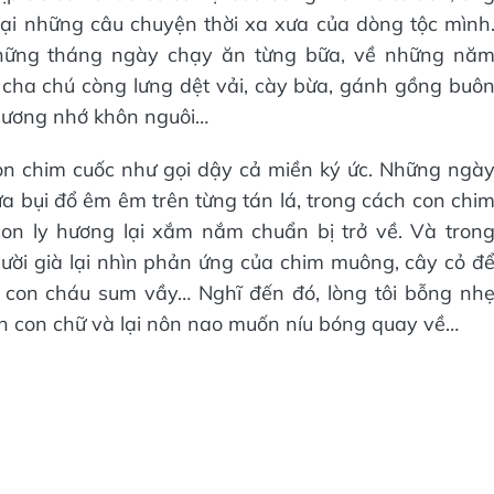
lại những câu chuyện thời xa xưa của dòng tộc mình
những tháng ngày chạy ăn từng bữa, về những nă
cha chú còng lưng dệt vải, cày bừa, gánh gồng buô
thương nhớ khôn nguôi…
con chim cuốc như gọi dậy cả miền ký ức. Những ngà
a bụi đổ êm êm trên từng tán lá, trong cách con chi
con ly hương lại xắm nắm chuẩn bị trở về. Và tron
ười già lại nhìn phản ứng của chim muông, cây cỏ đ
i con cháu sum vầy… Nghĩ đến đó, lòng tôi bỗng nh
nh con chữ và lại nôn nao muốn níu bóng quay về…