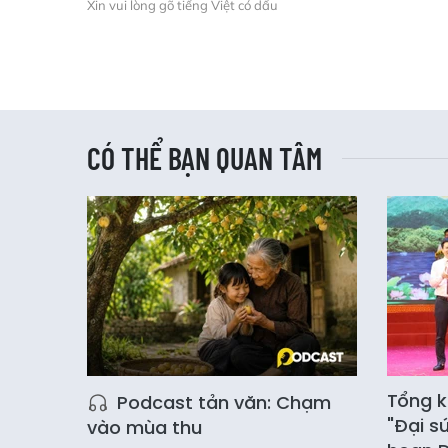
Xin vui lòng gõ tiếng Việt có dấu
CÓ THỂ BẠN QUAN TÂM
Tổng k
Podcast tản văn: Chạm
"Đại s
vào mùa thu