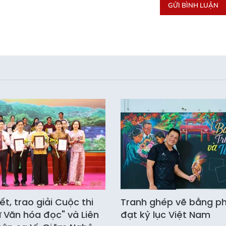
GỬI BÌNH LUẬN
ết, trao giải Cuộc thi
Tranh ghép vẽ bằng p
ứ Văn hóa đọc" và Liên
đạt kỷ lục Việt Nam