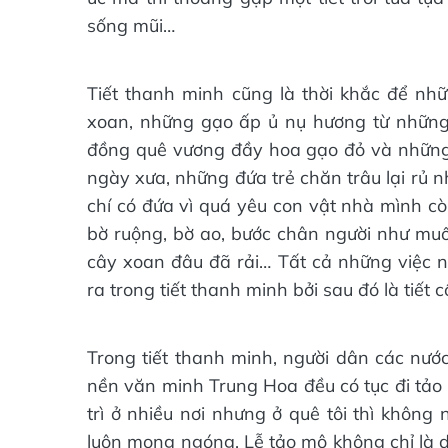
sống mũi…
Tiết thanh minh cũng là thời khắc để nh
xoan, những gạo ấp ủ nụ hương từ nhữn
đồng quê vương đầy hoa gạo đỏ và những b
ngày xưa, những đứa trẻ chăn trâu lại rủ 
chí có đứa vì quá yêu con vật nhà mình c
bờ ruộng, bờ ao, bước chân người như m
cây xoan đâu đã rải… Tất cả những việc 
ra trong tiết thanh minh bởi sau đó là tiết
Trong tiết thanh minh, người dân các nư
nền văn minh Trung Hoa đều có tục đi tảo 
trì ở nhiều nơi nhưng ở quê tôi thì không 
luôn mong ngóng. Lễ tảo mộ không chỉ là d