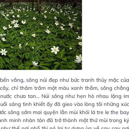
 bến vắng, sông núi đẹp như bức tranh thủy mặc củ
ấy cây, chỉ thâm trầm một màu xanh thẫm, sông chẳn
t nước chưa tan… Núi sông như hẹn hò nhau lặng i
ổi sáng tinh khiết ấy đã gieo vào lòng tôi những xú
ớc sông sớm mai quyện lẫn mùi khói lá tre le the ba
nh minh nhàn tản đã trở thành một thứ mùi trong k
 như thế nơi phố thị nó lại tự dưng ùa về cay cay nơ