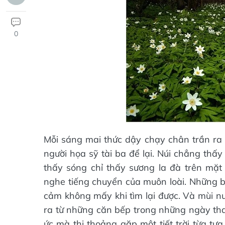
0
Mỗi sáng mai thức dậy chạy chân trần ra
người họa sỹ tài ba để lại. Núi chẳng th
thấy sóng chỉ thấy sương la đà trên mặ
nghe tiếng chuyển của muôn loài. Những bu
cảm không mấy khi tìm lại được. Và mùi nư
ra từ những căn bếp trong những ngày tha
ức mà thi thoảng gặp một tiết trời từa tựa