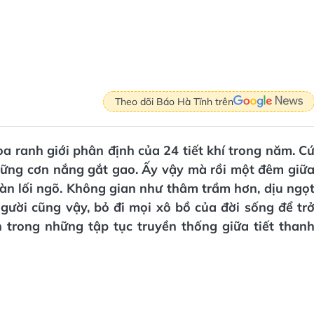
Theo dõi Báo Hà Tĩnh trên
a ranh giới phân định của 24 tiết khí trong năm. C
ững cơn nắng gắt gao. Ấy vậy mà rồi một đêm giữ
àn lối ngõ. Không gian như thâm trầm hơn, dịu ngọ
gười cũng vậy, bỏ đi mọi xô bồ của đời sống để tr
h trong những tập tục truyền thống giữa tiết than