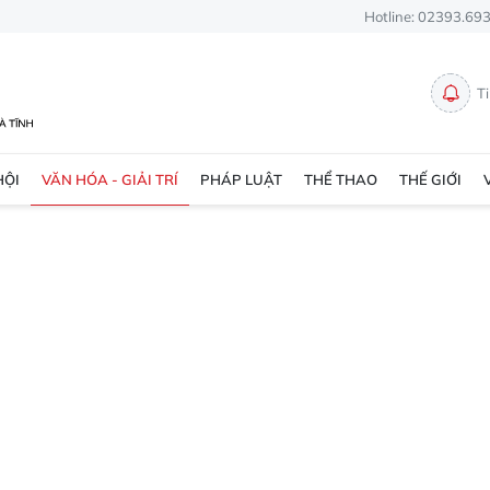
Hotline: 02393.69
T
HỘI
VĂN HÓA - GIẢI TRÍ
PHÁP LUẬT
THỂ THAO
THẾ GIỚI