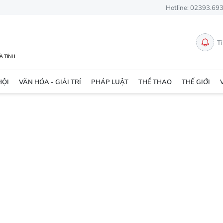
Hotline: 02393.69
T
HỘI
VĂN HÓA - GIẢI TRÍ
PHÁP LUẬT
THỂ THAO
THẾ GIỚI