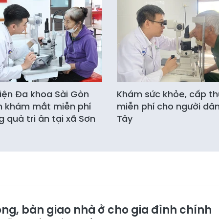
iện Đa khoa Sài Gòn
Khám sức khỏe, cấp t
h khám mắt miễn phí
miễn phí cho người dâ
g quà tri ân tại xã Sơn
Tây
ông, bàn giao nhà ở cho gia đình chính