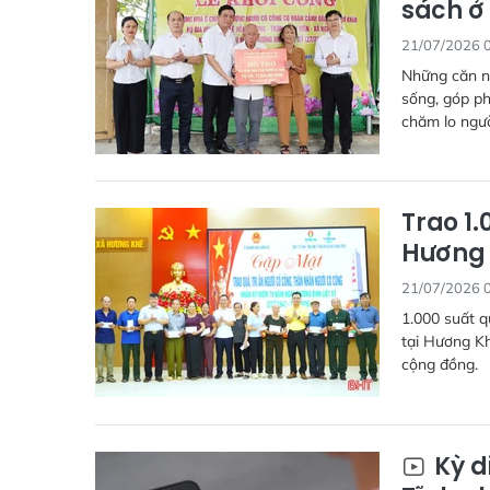
sách ở
21/07/2026 
Những căn nh
sống, góp ph
chăm lo ngườ
Trao 1.
Hương
21/07/2026 
1.000 suất q
tại Hương Kh
cộng đồng.
Kỳ d