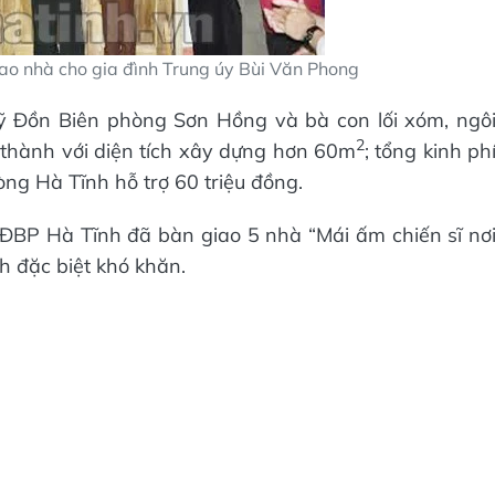
ao nhà cho gia đình Trung úy Bùi Văn Phong
 sỹ Đồn Biên phòng Sơn Hồng và bà con lối xóm, ngô
2
thành với diện tích xây dựng hơn 60m
; tổng kinh ph
ng Hà Tĩnh hỗ trợ 60 triệu đồng.
BĐBP Hà Tĩnh đã bàn giao 5 nhà “Mái ấm chiến sĩ nơ
nh đặc biệt khó khăn.