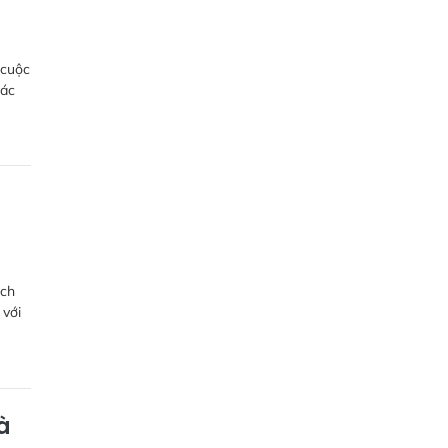
 cuộc
tác
ách
 với
à