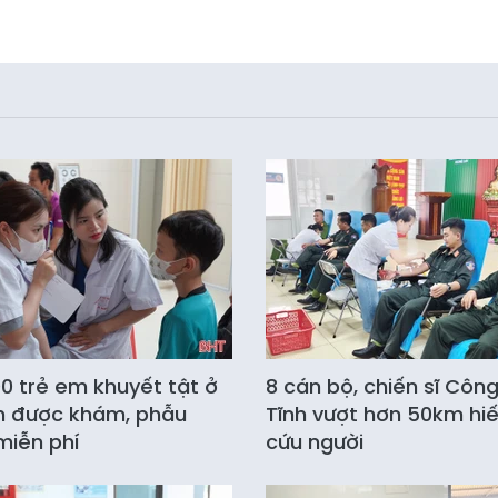
0 trẻ em khuyết tật ở
8 cán bộ, chiến sĩ Côn
h được khám, phẫu
Tĩnh vượt hơn 50km hi
miễn phí
cứu người