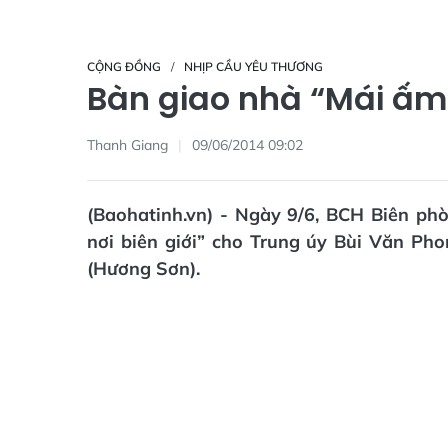
CỘNG ĐỒNG
NHỊP CẦU YÊU THƯƠNG
Bàn giao nhà “Mái ấm c
Thanh Giang
09/06/2014 09:02
(Baohatinh.vn) - Ngày 9/6, BCH Biên ph
nơi biên giới” cho Trung úy Bùi Văn Ph
(Hương Sơn).