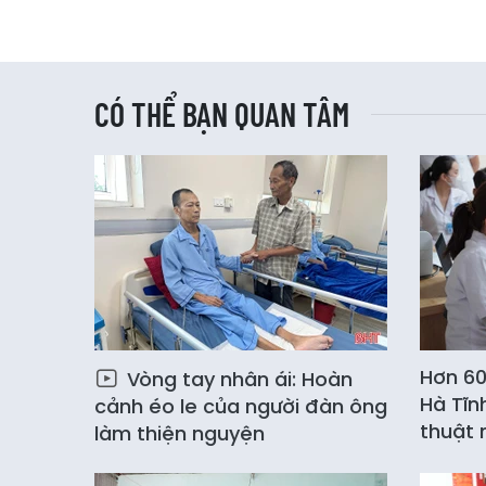
CÓ THỂ BẠN QUAN TÂM
Hơn 60
Vòng tay nhân ái: Hoàn
Hà Tĩn
cảnh éo le của người đàn ông
thuật 
làm thiện nguyện