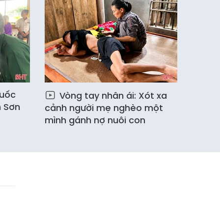
huốc
Vòng tay nhân ái: Xót xa
n Sơn
cảnh người mẹ nghèo một
mình gánh nợ nuôi con