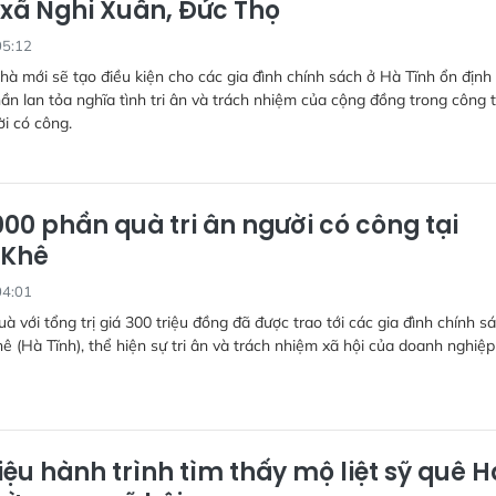
 xã Nghi Xuân, Đức Thọ
05:12
à mới sẽ tạo điều kiện cho các gia đình chính sách ở Hà Tĩnh ổn định
ần lan tỏa nghĩa tình tri ân và trách nhiệm của cộng đồng trong công 
i có công.
000 phần quà tri ân người có công tại
 Khê
04:01
uà với tổng trị giá 300 triệu đồng đã được trao tới các gia đình chính s
ê (Hà Tĩnh), thể hiện sự tri ân và trách nhiệm xã hội của doanh nghiệp
iệu hành trình tìm thấy mộ liệt sỹ quê H