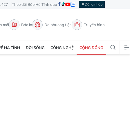
3.427
Theo dõi Báo Hà Tĩnh qua
Đăng nhập
in mới
Báo in
Đa phương tiện
Truyền hình
VỀ HÀ TĨNH
ĐỜI SỐNG
CÔNG NGHỆ
CỘNG ĐỒNG