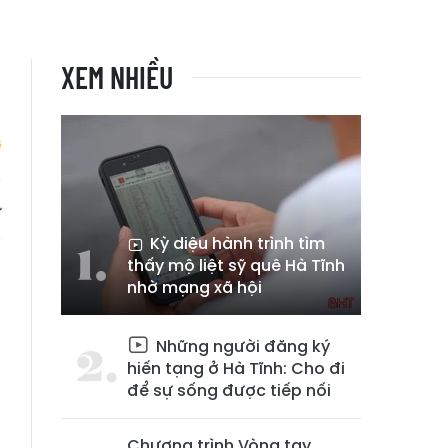
XEM NHIỀU
ĩ
g
Kỳ diệu hành trình tìm
thấy mộ liệt sỹ quê Hà Tĩnh
nhờ mạng xã hội
Những người đăng ký
hiến tạng ở Hà Tĩnh: Cho đi
để sự sống được tiếp nối
Chương trình Vòng tay