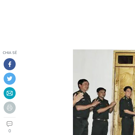
CHIA SẺ
0