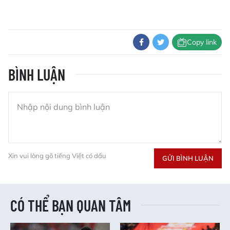
Copy link
BÌNH LUẬN
Xin vui lòng gõ tiếng Việt có dấu
GỬI BÌNH LUẬN
CÓ THỂ BẠN QUAN TÂM