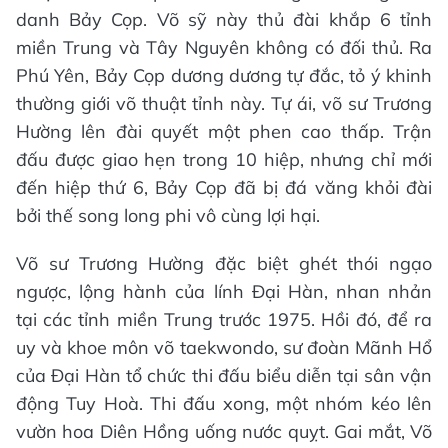
danh Bảy Cọp. Võ sỹ này thủ đài khắp 6 tỉnh
miền Trung và Tây Nguyên không có đối thủ. Ra
Phú Yên, Bảy Cọp dương dương tự đắc, tỏ ý khinh
thường giới võ thuật tỉnh này. Tự ái, võ sư Trương
Hường lên đài quyết một phen cao thấp. Trận
đấu được giao hẹn trong 10 hiệp, nhưng chỉ mới
đến hiệp thứ 6, Bảy Cọp đã bị đá văng khỏi đài
bởi thế song long phi vô cùng lợi hại.
Võ sư Trương Hường đặc biệt ghét thói ngạo
ngược, lộng hành của lính Đại Hàn, nhan nhản
tại các tỉnh miền Trung trước 1975. Hồi đó, để ra
uy và khoe môn võ taekwondo, sư đoàn Mãnh Hổ
của Đại Hàn tổ chức thi đấu biểu diễn tại sân vận
động Tuy Hoà. Thi đấu xong, một nhóm kéo lên
vườn hoa Diên Hồng uống nước quỵt. Gai mắt, Võ