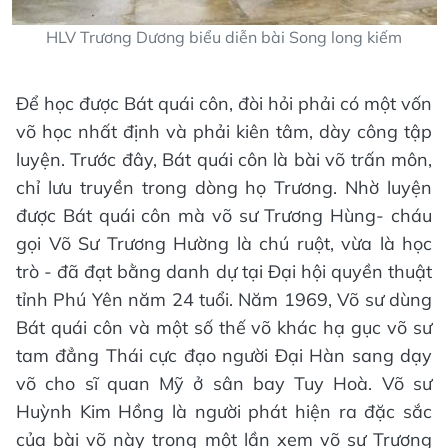
HLV Trương Dương biểu diễn bài Song long kiếm
Để học được Bát quái côn, đòi hỏi phải có một vốn
võ học nhất định và phải kiên tâm, dày công tập
luyện. Trước đây, Bát quái côn là bài võ trấn môn,
chỉ lưu truyền trong dòng họ Trương. Nhờ luyện
được Bát quái côn mà võ sư Trương Hùng- cháu
gọi Võ Sư Trương Hường là chú ruột, vừa là học
trò - đã đạt bằng danh dự tại Đại hội quyền thuật
tỉnh Phú Yên năm 24 tuổi. Năm 1969, Võ sư dùng
Bát quái côn và một số thế võ khác hạ gục võ sư
tam đẳng Thái cực đạo người Đại Hàn sang dạy
võ cho sĩ quan Mỹ ở sân bay Tuy Hoà. Võ sư
Huỳnh Kim Hồng là người phát hiện ra đặc sắc
của bài võ này trong một lần xem võ sư Trương