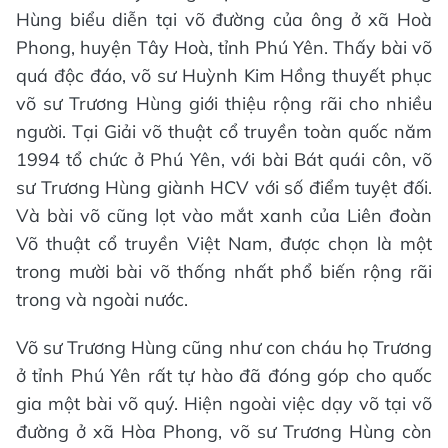
Hùng biểu diễn tại võ đường của ông ở xã Hoà
Phong, huyện Tây Hoà, tỉnh Phú Yên. Thấy bài võ
quá độc đáo, võ sư Huỳnh Kim Hồng thuyết phục
võ sư Trương Hùng giới thiệu rộng rãi cho nhiều
người. Tại Giải võ thuật cổ truyền toàn quốc năm
1994 tổ chức ở Phú Yên, với bài Bát quái côn, võ
sư Trương Hùng giành HCV với số điểm tuyệt đối.
Và bài võ cũng lọt vào mắt xanh của Liên đoàn
Võ thuật cổ truyền Việt Nam, được chọn là một
trong mười bài võ thống nhất phổ biến rộng rãi
trong và ngoài nước.
Võ sư Trương Hùng cũng như con cháu họ Trương
ở tỉnh Phú Yên rất tự hào đã đóng góp cho quốc
gia một bài võ quý. Hiện ngoài việc dạy võ tại võ
đường ở xã Hòa Phong, võ sư Trương Hùng còn