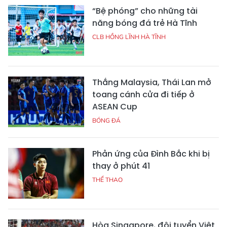
“Bệ phóng” cho những tài
năng bóng đá trẻ Hà Tĩnh
CLB HỒNG LĨNH HÀ TĨNH
Thắng Malaysia, Thái Lan mở
toang cánh cửa đi tiếp ở
ASEAN Cup
BÓNG ĐÁ
Phản ứng của Đình Bắc khi bị
thay ở phút 41
THỂ THAO
Hòa Singapore, đội tuyển Việt