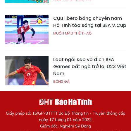
Cựu libero bóng chuyền nam
Hà Tĩnh tỏa sáng tại SEA V.Cup
MUÔN MÀU THỂ THAO
Loạt ngôi sao vô địch SEA
Games bất ngờ trở lại U23 Việt
Nam
BÓNG ĐÁ
Giấy phép số: 15/GP-BTTTT do Bộ Thông tin - Truyền thông cấp
ngày 17 tháng 01 năm 2022.
Giám đốc: Nghiêm Sỹ Đống