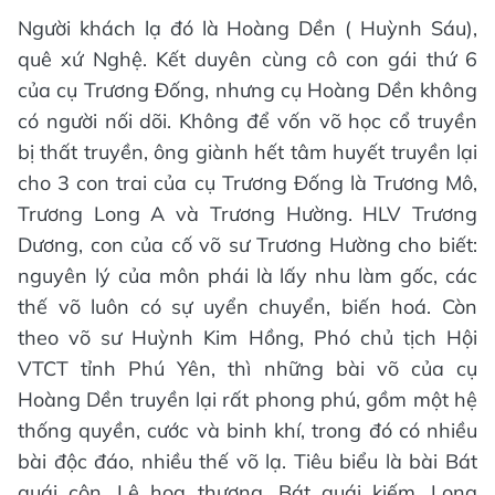
Người khách lạ đó là Hoàng Dền ( Huỳnh Sáu),
quê xứ Nghệ. Kết duyên cùng cô con gái thứ 6
của cụ Trương Đống, nhưng cụ Hoàng Dền không
có người nối dõi. Không để vốn võ học cổ truyền
bị thất truyền, ông giành hết tâm huyết truyền lại
cho 3 con trai của cụ Trương Đống là Trương Mô,
Trương Long A và Trương Hường. HLV Trương
Dương, con của cố võ sư Trương Hường cho biết:
nguyên lý của môn phái là lấy nhu làm gốc, các
thế võ luôn có sự uyển chuyển, biến hoá. Còn
theo võ sư Huỳnh Kim Hồng, Phó chủ tịch Hội
VTCT tỉnh Phú Yên, thì những bài võ của cụ
Hoàng Dền truyền lại rất phong phú, gồm một hệ
thống quyền, cước và binh khí, trong đó có nhiều
bài độc đáo, nhiều thế võ lạ. Tiêu biểu là bài Bát
quái côn, Lệ hoa thương, Bát quái kiếm, Long