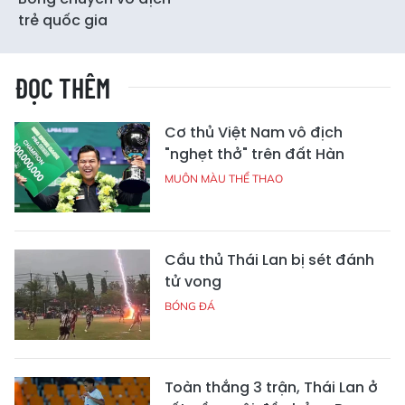
trẻ quốc gia
ĐỌC THÊM
Cơ thủ Việt Nam vô địch
"nghẹt thở" trên đất Hàn
MUÔN MÀU THỂ THAO
Cầu thủ Thái Lan bị sét đánh
tử vong
BÓNG ĐÁ
Toàn thắng 3 trận, Thái Lan ở