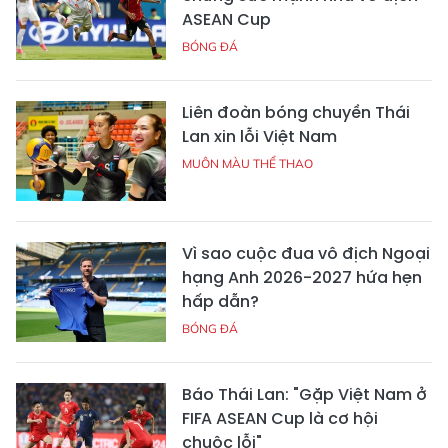
ASEAN Cup
BÓNG ĐÁ
Liên đoàn bóng chuyền Thái
Lan xin lỗi Việt Nam
MUÔN MÀU THỂ THAO
Vì sao cuộc đua vô địch Ngoại
hạng Anh 2026-2027 hứa hẹn
hấp dẫn?
BÓNG ĐÁ
Báo Thái Lan: "Gặp Việt Nam ở
FIFA ASEAN Cup là cơ hội
chuộc lỗi"