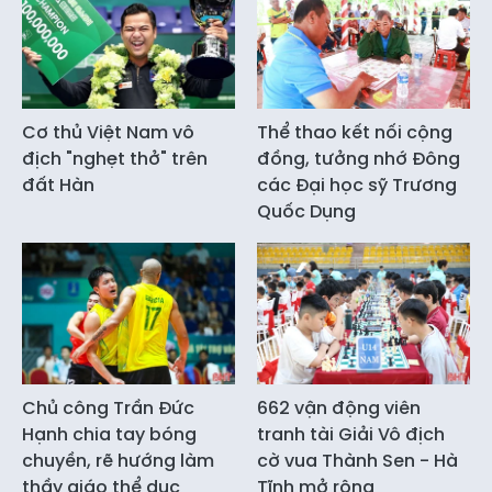
Cơ thủ Việt Nam vô
Thể thao kết nối cộng
địch "nghẹt thở" trên
đồng, tưởng nhớ Đông
đất Hàn
các Đại học sỹ Trương
Quốc Dụng
Chủ công Trần Đức
662 vận động viên
Hạnh chia tay bóng
tranh tài Giải Vô địch
chuyền, rẽ hướng làm
cờ vua Thành Sen - Hà
thầy giáo thể dục
Tĩnh mở rộng