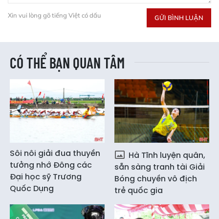
Xin vui lòng gõ tiếng Việt có dấu
GỬI BÌNH LUẬN
CÓ THỂ BẠN QUAN TÂM
Sôi nôi giải đua thuyền
Hà Tĩnh luyện quân,
tưởng nhớ Đông các
sẵn sàng tranh tài Giải
Đại học sỹ Trương
Bóng chuyền vô địch
Quốc Dụng
trẻ quốc gia