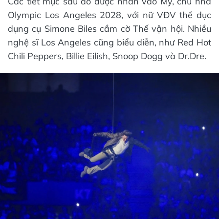
Các tiết mục sau đó được nhấn vào Mỹ, chủ nhà
Olympic Los Angeles 2028, với nữ VĐV thể dục
dụng cụ Simone Biles cầm cờ Thế vận hội. Nhiều
nghệ sĩ Los Angeles cũng biểu diễn, như Red Hot
Chili Peppers, Billie Eilish, Snoop Dogg và Dr.Dre.