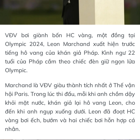
VĐV bơi giành bốn HC vàng, một đồng tại
Olympic 2024, Leon Marchand xuất hiện trước
tiếng hô vang của khán giả Pháp. Kình ngư 22
tuổi của Pháp cầm theo chiếc đèn giữ ngọn lửa
Olympic.
Marchand là VĐV giàu thành tích nhất ở Thế vận
hội Paris. Trong lúc thi đấu, mỗi khi anh chồm dậy
khỏi mặt nước, khán giả lại hô vang Leon, cho
đến khi anh ngụp xuống dưới. Leon đã đoạt HC
vàng bơi ếch, bướm và hai chiếc bơi hỗn hợp cá
nhân.