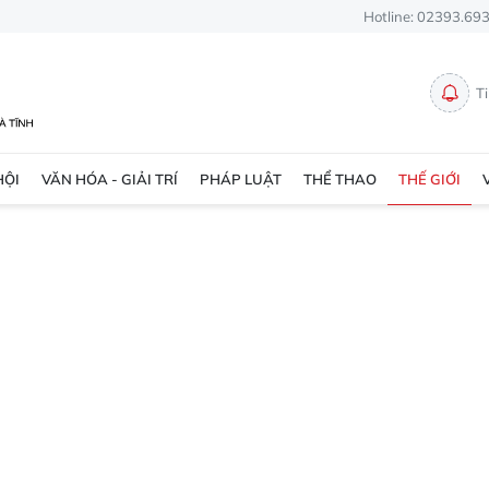
Hotline: 02393.69
T
HỘI
VĂN HÓA - GIẢI TRÍ
PHÁP LUẬT
THỂ THAO
THẾ GIỚI