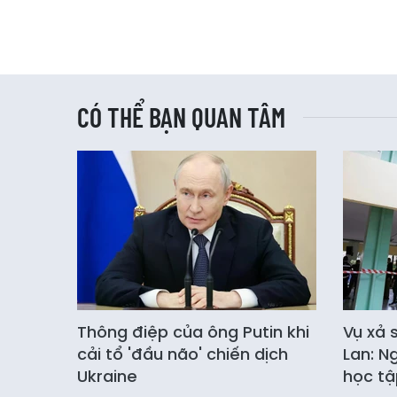
CÓ THỂ BẠN QUAN TÂM
Thông điệp của ông Putin khi
Vụ xả 
cải tổ 'đầu não' chiến dịch
Lan: N
Ukraine
học tậ