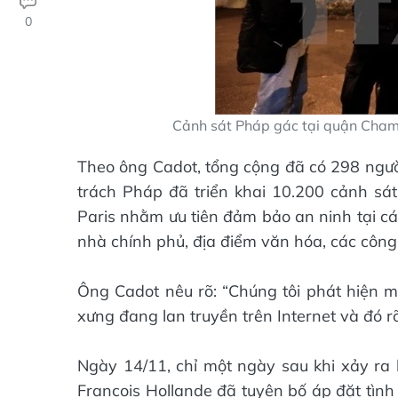
0
Cảnh sát Pháp gác tại quận Cham
Theo ông Cadot, tổng cộng đã có 298 người
trách Pháp đã triển khai 10.200 cảnh sát
Paris nhằm ưu tiên đảm bảo an ninh tại cá
nhà chính phủ, địa điểm văn hóa, các công
Ông Cadot nêu rõ: “Chúng tôi phát hiện mộ
xưng đang lan truyền trên Internet và đó 
Ngày 14/11, chỉ một ngày sau khi xảy ra 
Francois Hollande đã tuyên bố áp đặt tình