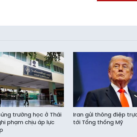
súng trường học ở Thái
Iran gửi thông điệp trự
ghi phạm chịu áp lực
tới Tổng thống Mỹ
p