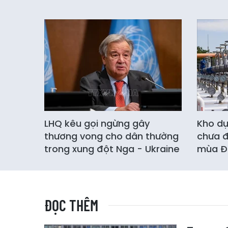
LHQ kêu gọi ngừng gây
Kho dự
thương vong cho dân thường
chưa đ
trong xung đột Nga - Ukraine
mùa Đ
ĐỌC THÊM