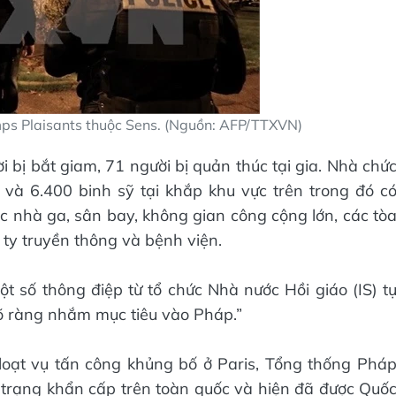
ps Plaisants thuộc Sens. (Nguồn: AFP/TTXVN)
 bị bắt giam, 71 người bị quản thúc tại gia. Nhà chứ
 và 6.400 binh sỹ tại khắp khu vực trên trong đó c
c nhà ga, sân bay, không gian công cộng lớn, các tò
 ty truyền thông và bệnh viện.
t số thông điệp từ tổ chức Nhà nước Hồi giáo (IS) t
rõ ràng nhắm mục tiêu vào Pháp.”
loạt vụ tấn công khủng bố ở Paris, Tổng thống Phá
 trạng khẩn cấp trên toàn quốc và hiện đã được Quố