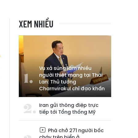
XEM NHIỀU
Vụ xả súng làm nhiều
người thiệt mạng tại Thái
g
Lan: Thủ tướng
n
Charnvirakul chỉ đạo khẩn
Iran gửi thông điệp trực
tiếp tới Tổng thống Mỹ
Phà chở 271 người bốc
cháy trên biển ở