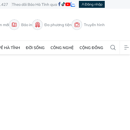
3.427
Theo dõi Báo Hà Tĩnh qua
Đăng nhập
in mới
Báo in
Đa phương tiện
Truyền hình
VỀ HÀ TĨNH
ĐỜI SỐNG
CÔNG NGHỆ
CỘNG ĐỒNG