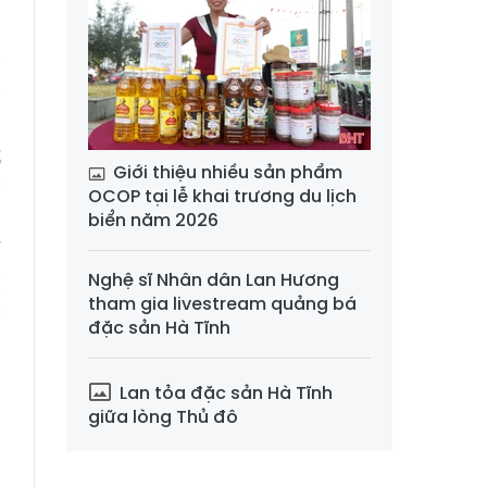
n
p
i
i
ố
Giới thiệu nhiều sản phẩm
i
OCOP tại lễ khai trương du lịch
biển năm 2026
ế
Nghệ sĩ Nhân dân Lan Hương
ị
tham gia livestream quảng bá
c
đặc sản Hà Tĩnh
,
Lan tỏa đặc sản Hà Tĩnh
ã
giữa lòng Thủ đô
h