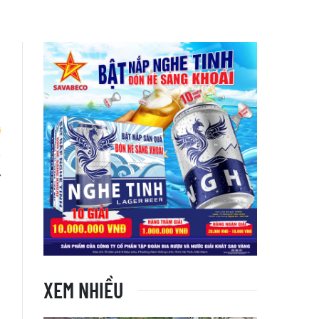
í
XEM NHIỀU