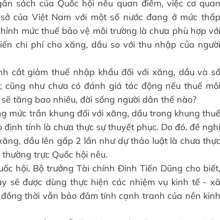
gân sách của Quốc hội nêu quan điểm, việc cơ qua
ơ sở của Việt Nam với một số nước đang ở mức thấ
chỉnh mức thuế bảo vệ môi trường là chưa phù hợp vớ
iến chi phí cho xăng, dầu so với thu nhập của ngườ
ình cắt giảm thuế nhập khẩu đối với xăng, dầu và s
; cũng như chưa có đánh giá tác động nếu thuế mô
h sẽ tăng bao nhiêu, đời sống người dân thế nào?
âng mức trần khung đối với xăng, dầu trong khung thu
 định tính là chưa thực sự thuyết phục. Do đó, đề ngh
ăng, dầu lên gấp 2 lần như dự thảo luật là chưa thự
 thường trực Quốc hội nêu.
uốc hội, Bộ trưởng Tài chính Đinh Tiến Dũng cho biết
y sẽ được dùng thực hiện các nhiệm vụ kinh tế - x
g, đồng thời vẫn bảo đảm tính cạnh tranh của nền kin