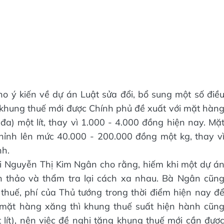
o ý kiến về dự án Luật sửa đổi, bổ sung một số điề
 khung thuế mới được Chính phủ đề xuất với mặt hàn
 đa) một lít, thay vì 1.000 - 4.000 đồng hiện nay. Mặ
chỉnh lên mức 40.000 - 200.000 đồng một kg, thay v
nh.
ội Nguyễn Thị Kim Ngân cho rằng, hiếm khi một dự á
 thảo và thẩm tra lại cách xa nhau. Bà Ngân cũn
thuế, phí của Thủ tướng trong thời điểm hiện nay đ
 mặt hàng xăng thì khung thuế suất hiện hành cũn
lít), nên việc đề nghị tăng khung thuế mới cần đượ