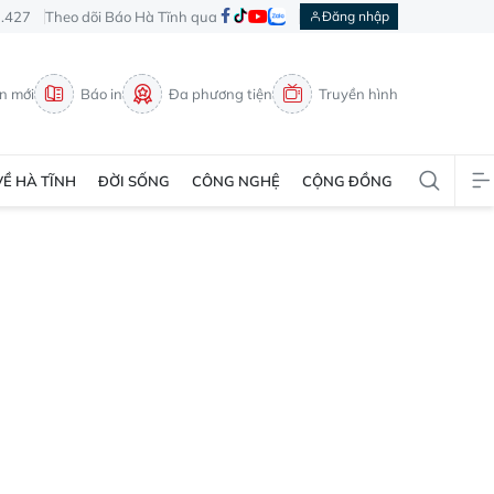
3.427
Theo dõi Báo Hà Tĩnh qua
Đăng nhập
in mới
Báo in
Đa phương tiện
Truyền hình
VỀ HÀ TĨNH
ĐỜI SỐNG
CÔNG NGHỆ
CỘNG ĐỒNG