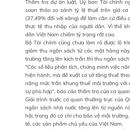
Thẩm tra dự án luật, Uỷ ban Tài chính n
soạn thảo so sánh tỷ lệ thuế trên giá c
(37,49% đối với xăng) để làm căn cứ điều 
thực tế thu nhập của người dân. Vì thế kh
dân Việt Nam chiếm tỷ trọng rất cao.
Bộ Tài chính cũng chưa làm rõ được lộ tr
giảm thu ngân sách từ các mặt hàng này
trường tăng lên kịch trần thì thu ngân sác
"Các số liệu phân tích, chứng minh việc n
hiện hành, mà đề xuất cơ sở tăng thuế theo
nâng mức trần khung thuế môi trường với x
sự phù hợp", báo cáo thẩm tra của cơ quan
Giải trình trước cơ quan thường trực của Q
ngân sách nhà nước tăng lên từ nguồn nà
hội, trong đó có chi cho bảo vệ môi trườn
tế, các sản phẩm chủ yếu của Việt Nam.