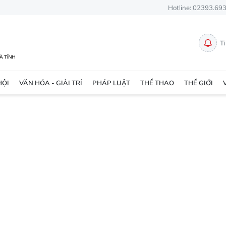
Hotline: 02393.69
T
HỘI
VĂN HÓA - GIẢI TRÍ
PHÁP LUẬT
THỂ THAO
THẾ GIỚI