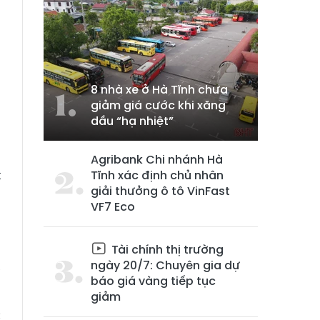
8 nhà xe ở Hà Tĩnh chưa
giảm giá cước khi xăng
dầu “hạ nhiệt”
u
g
Agribank Chi nhánh Hà
t
Tĩnh xác định chủ nhân
giải thưởng ô tô VinFast
ì
VF7 Eco
n
Tài chính thị trường
g
ngày 20/7: Chuyên gia dự
ể
báo giá vàng tiếp tục
g
giảm
c