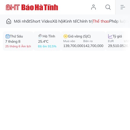
Mới nhất
Short Video
Xã hội
Kinh tế
Chính trị
Thể thao
Pháp luật
V
Thứ Sáu
Hà Tĩnh
Giá vàng (SJC)
Tỷ giá
7 tháng 8
25.4°C
Mua vào
Bán ra
EUR
USD
139,700,000
142,700,000
29,510.05
26,
25 tháng 6 Âm lịch
Độ ẩm 92.5%