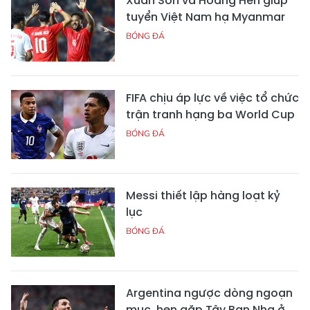
Xuân Son và Hoàng Hên giúp
tuyển Việt Nam hạ Myanmar
BÓNG ĐÁ
FIFA chịu áp lực về việc tổ chức
trận tranh hạng ba World Cup
BÓNG ĐÁ
Messi thiết lập hàng loạt kỷ
lục
BÓNG ĐÁ
Argentina ngược dòng ngoạn
mục, hẹn gặp Tây Ban Nha ở