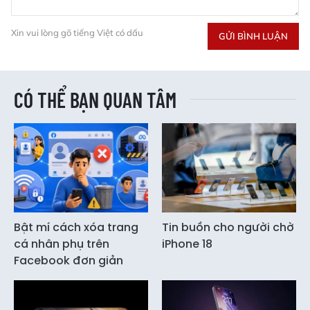
Xin vui lòng gõ tiếng Việt có dấu
GỬI BÌNH LUẬN
CÓ THỂ BẠN QUAN TÂM
Bật mí cách xóa trang
Tin buồn cho người chờ
cá nhân phụ trên
iPhone 18
Facebook đơn giản