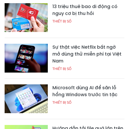
13 triệu thuê bao di động có
nguy cơ bị thu hồi
THIẾT BỊ SỐ
Sự thật việc Netflix bất ngờ
mở dùng thử miễn phí tại Việt
Nam
THIẾT BỊ SỐ
Microsoft dùng AI để săn lỗ
hổng Windows trước tin tặc
THIẾT BỊ SỐ
Hướng dẫn tải file quá lớn trên