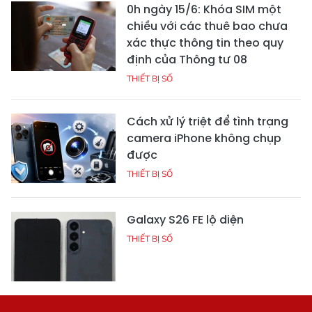
0h ngày 15/6: Khóa SIM một
chiều với các thuê bao chưa
xác thực thông tin theo quy
định của Thông tư 08
THIẾT BỊ SỐ
Cách xử lý triệt để tình trạng
camera iPhone không chụp
được
THIẾT BỊ SỐ
Galaxy S26 FE lộ diện
THIẾT BỊ SỐ