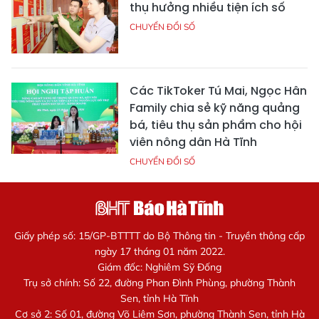
thụ hưởng nhiều tiện ích số
CHUYỂN ĐỔI SỐ
Các TikToker Tú Mai, Ngọc Hân
Family chia sẻ kỹ năng quảng
bá, tiêu thụ sản phẩm cho hội
viên nông dân Hà Tĩnh
CHUYỂN ĐỔI SỐ
Giấy phép số: 15/GP-BTTTT do Bộ Thông tin - Truyền thông cấp
ngày 17 tháng 01 năm 2022.
Giám đốc: Nghiêm Sỹ Đống
Trụ sở chính: Số 22, đường Phan Đình Phùng, phường Thành
Sen, tỉnh Hà Tĩnh
Cơ sở 2: Số 01, đường Võ Liêm Sơn, phường Thành Sen, tỉnh Hà