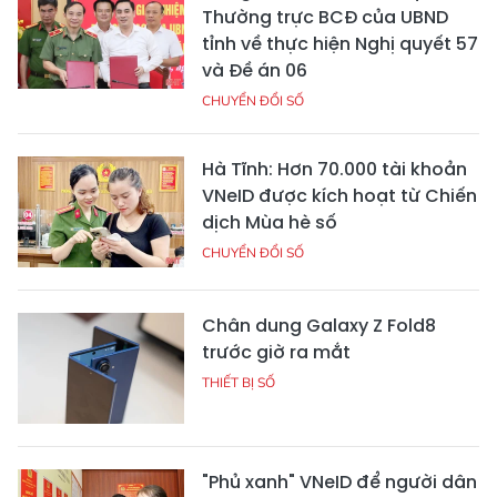
Thường trực BCĐ của UBND
tỉnh về thực hiện Nghị quyết 57
và Đề án 06
CHUYỂN ĐỔI SỐ
Hà Tĩnh: Hơn 70.000 tài khoản
VNeID được kích hoạt từ Chiến
dịch Mùa hè số
CHUYỂN ĐỔI SỐ
Chân dung Galaxy Z Fold8
trước giờ ra mắt
THIẾT BỊ SỐ
"Phủ xanh" VNeID để người dân