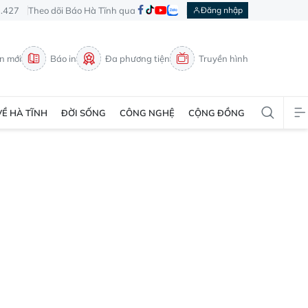
3.427
Theo dõi Báo Hà Tĩnh qua
Đăng nhập
in mới
Báo in
Đa phương tiện
Truyền hình
VỀ HÀ TĨNH
ĐỜI SỐNG
CÔNG NGHỆ
CỘNG ĐỒNG