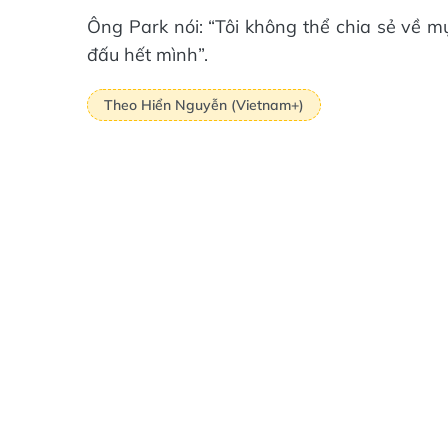
Ông Park nói: “Tôi không thể chia sẻ về mụ
đấu hết mình”.
Theo Hiển Nguyễn (Vietnam+)