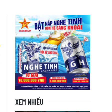
g
a
XEM NHIỀU