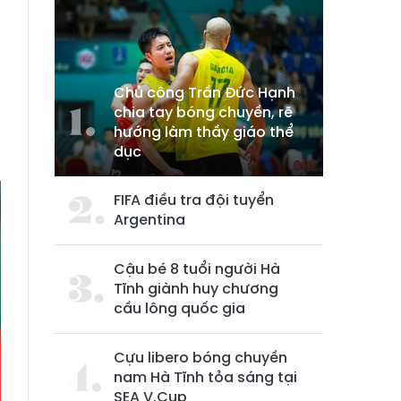
Chủ công Trần Đức Hạnh
chia tay bóng chuyền, rẽ
hướng làm thầy giáo thể
dục
FIFA điều tra đội tuyển
Argentina
Cậu bé 8 tuổi người Hà
Tĩnh giành huy chương
cầu lông quốc gia
Cựu libero bóng chuyền
nam Hà Tĩnh tỏa sáng tại
SEA V.Cup