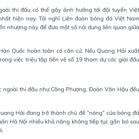
oài thi đấu có thể gây ảnh hưởng tới đội tuyển Việ
 nhất hiện nay. Tôi nghĩ Liên đoàn bóng đá Việt Na
n nhượng này để đưa một số nội dung liên quan giữ
 Hàn Quốc hoàn toàn có căn cứ. Nếu Quang Hải xuấ
rong việc triệu tập tiền vệ số 19 tham dự các giải đấ
ớc ngoài thi đấu như Công Phượng, Đoàn Văn Hậu đề
Quang Hải đang trở thành chủ đề “nóng” của bóng đ
uản Hà Nội nhiều khả năng không tiếp tục gắn bó sa
i.