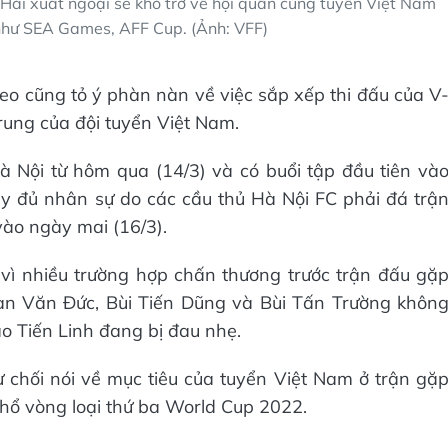
Hải xuất ngoại sẽ khó trở về hội quân cùng tuyển Việt Nam
 như SEA Games, AFF Cup. (Ảnh: VFF)
eo cũng tỏ ý phàn nàn về việc sắp xếp thi đấu của V
ung của đội tuyển Việt Nam.
à Nội từ hôm qua (14/3) và có buổi tập đầu tiên và
ầy đủ nhân sự do các cầu thủ Hà Nội FC phải đá trậ
ào ngày mai (16/3).
vì nhiều trường hợp chấn thương trước trận đấu gặ
an Văn Đức, Bùi Tiến Dũng và Bùi Tấn Trường khôn
ạo Tiến Linh đang bị đau nhẹ.
 chối nói về mục tiêu của tuyển Việt Nam ở trận gặ
hổ vòng loại thứ ba World Cup 2022.