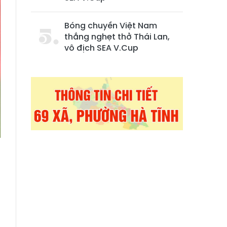
Bóng chuyền Việt Nam
thắng nghẹt thở Thái Lan,
vô địch SEA V.Cup
n
m