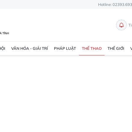
Hotline: 02393.69
T
HỘI
VĂN HÓA - GIẢI TRÍ
PHÁP LUẬT
THỂ THAO
THẾ GIỚI