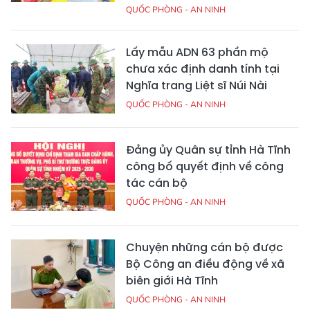
QUỐC PHÒNG - AN NINH
Lấy mẫu ADN 63 phần mộ
chưa xác định danh tính tại
Nghĩa trang Liệt sĩ Núi Nài
QUỐC PHÒNG - AN NINH
Đảng ủy Quân sự tỉnh Hà Tĩnh
công bố quyết định về công
tác cán bộ
QUỐC PHÒNG - AN NINH
Chuyện những cán bộ được
Bộ Công an điều động về xã
biên giới Hà Tĩnh
QUỐC PHÒNG - AN NINH