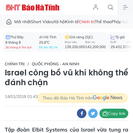
Mới nhất
Short Video
Xã hội
Kinh tế
Chính trị
Thể thao
Pháp luật
V
Thứ Bảy
Hà Tĩnh
Giá vàng (SJC)
Tỷ giá
8 tháng 8
25.6°C
Mua vào
Bán ra
EUR
USD
139,200,000
142,200,000
29,432.37
26,
26 tháng 6 Âm lịch
Độ ẩm 95.1%
CHÍNH TRỊ
QUỐC PHÒNG - AN NINH
Israel công bố vũ khí không thể
đánh chặn
14/01/2018 01:43
Theo dõi Báo Hà Tĩnh trên
Copy link
Tập đoàn Elbit Systems của Israel vừa tung ra