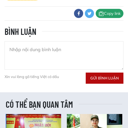
Copy link
BÌNH LUẬN
Xin vui lòng gõ tiếng Việt có dấu
GỬI BÌNH LUẬN
CÓ THỂ BẠN QUAN TÂM