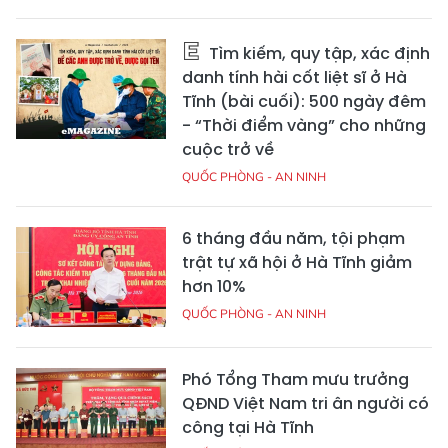
Tìm kiếm, quy tập, xác định
danh tính hài cốt liệt sĩ ở Hà
Tĩnh (bài cuối): 500 ngày đêm
- “Thời điểm vàng” cho những
cuộc trở về
QUỐC PHÒNG - AN NINH
6 tháng đầu năm, tội phạm
trật tự xã hội ở Hà Tĩnh giảm
hơn 10%
QUỐC PHÒNG - AN NINH
Phó Tổng Tham mưu trưởng
QĐND Việt Nam tri ân người có
công tại Hà Tĩnh