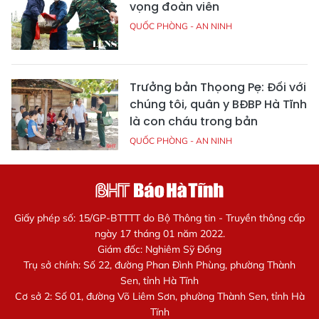
vọng đoàn viên
QUỐC PHÒNG - AN NINH
Trưởng bản Thọong Pẹ: Đối với
chúng tôi, quân y BĐBP Hà Tĩnh
là con cháu trong bản
QUỐC PHÒNG - AN NINH
Giấy phép số: 15/GP-BTTTT do Bộ Thông tin - Truyền thông cấp
ngày 17 tháng 01 năm 2022.
Giám đốc: Nghiêm Sỹ Đống
Trụ sở chính: Số 22, đường Phan Đình Phùng, phường Thành
Sen, tỉnh Hà Tĩnh
Cơ sở 2: Số 01, đường Võ Liêm Sơn, phường Thành Sen, tỉnh Hà
Tĩnh