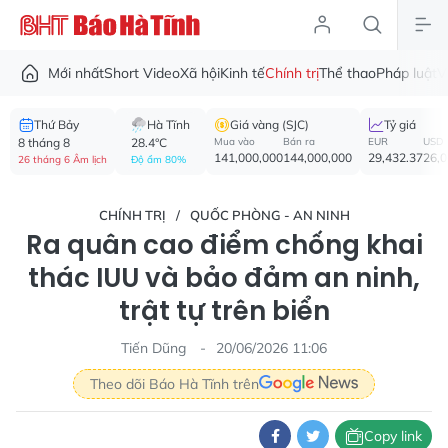
Mới nhất
Short Video
Xã hội
Kinh tế
Chính trị
Thể thao
Pháp luật
V
Thứ Bảy
Hà Tĩnh
Giá vàng (SJC)
Tỷ giá
8 tháng 8
28.4°C
Mua vào
Bán ra
EUR
USD
141,000,000
144,000,000
29,432.37
26,
26 tháng 6 Âm lịch
Độ ẩm 80%
CHÍNH TRỊ
QUỐC PHÒNG - AN NINH
Ra quân cao điểm chống khai
thác IUU và bảo đảm an ninh,
trật tự trên biển
Tiến Dũng
20/06/2026 11:06
Theo dõi Báo Hà Tĩnh trên
Copy link