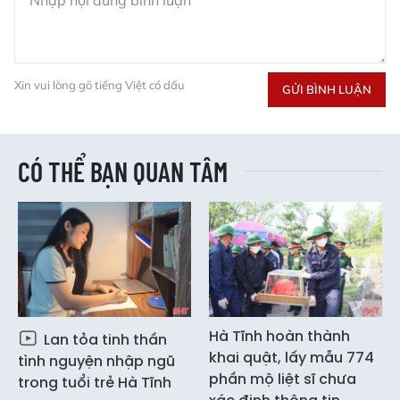
Xin vui lòng gõ tiếng Việt có dấu
GỬI BÌNH LUẬN
CÓ THỂ BẠN QUAN TÂM
Hà Tĩnh hoàn thành
Lan tỏa tinh thần
khai quật, lấy mẫu 774
tình nguyện nhập ngũ
phần mộ liệt sĩ chưa
trong tuổi trẻ Hà Tĩnh