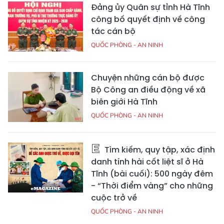
Đảng ủy Quân sự tỉnh Hà Tĩnh
công bố quyết định về công
tác cán bộ
QUỐC PHÒNG - AN NINH
Chuyện những cán bộ được
Bộ Công an điều động về xã
biên giới Hà Tĩnh
QUỐC PHÒNG - AN NINH
Tìm kiếm, quy tập, xác định
danh tính hài cốt liệt sĩ ở Hà
Tĩnh (bài cuối): 500 ngày đêm
- “Thời điểm vàng” cho những
cuộc trở về
QUỐC PHÒNG - AN NINH