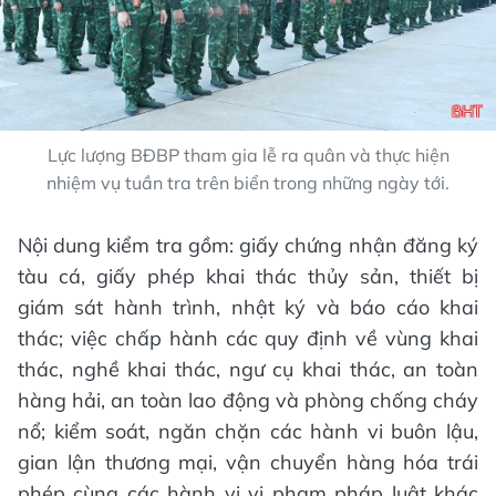
Lực lượng BĐBP tham gia lễ ra quân và thực hiện
nhiệm vụ tuần tra trên biển trong những ngày tới.
Nội dung kiểm tra gồm: giấy chứng nhận đăng ký
tàu cá, giấy phép khai thác thủy sản, thiết bị
giám sát hành trình, nhật ký và báo cáo khai
thác; việc chấp hành các quy định về vùng khai
thác, nghề khai thác, ngư cụ khai thác, an toàn
hàng hải, an toàn lao động và phòng chống cháy
nổ; kiểm soát, ngăn chặn các hành vi buôn lậu,
gian lận thương mại, vận chuyển hàng hóa trái
phép cùng các hành vi vi phạm pháp luật khác