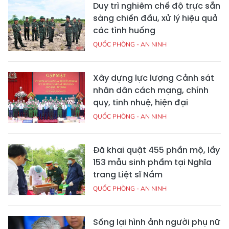
Duy trì nghiêm chế độ trực sẵn
sàng chiến đấu, xử lý hiệu quả
các tình huống
QUỐC PHÒNG - AN NINH
Xây dựng lực lượng Cảnh sát
nhân dân cách mạng, chính
quy, tinh nhuệ, hiện đại
QUỐC PHÒNG - AN NINH
Đã khai quật 455 phần mộ, lấy
153 mẫu sinh phẩm tại Nghĩa
trang Liệt sĩ Nầm
QUỐC PHÒNG - AN NINH
Sống lại hình ảnh người phụ nữ