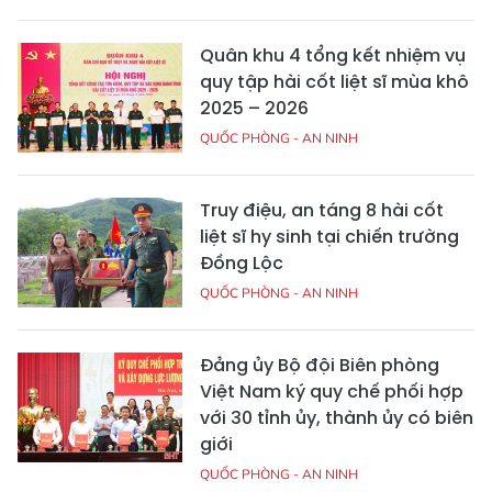
Quân khu 4 tổng kết nhiệm vụ
quy tập hài cốt liệt sĩ mùa khô
2025 – 2026
QUỐC PHÒNG - AN NINH
Truy điệu, an táng 8 hài cốt
liệt sĩ hy sinh tại chiến trường
Đồng Lộc
QUỐC PHÒNG - AN NINH
Đảng ủy Bộ đội Biên phòng
Việt Nam ký quy chế phối hợp
với 30 tỉnh ủy, thành ủy có biên
giới
QUỐC PHÒNG - AN NINH