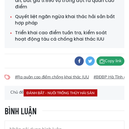
án, bắt giữ 5.690 vụ trong đợt ra quân cao
điểm
Quyết liệt ngăn ngừa khai thác hải sản bất
hợp pháp
Triển khai cao điểm tuần tra, kiểm soát
hoạt động tàu cá chống khai thác IUU
Copy link
#Ra quân cao điểm chống khai thác IUU
#BĐBP Hà Tĩnh chố
Chủ đề
ĐÁNH BẮT - NUÔI TRỒNG THỦY HẢI SẢN
BÌNH LUẬN