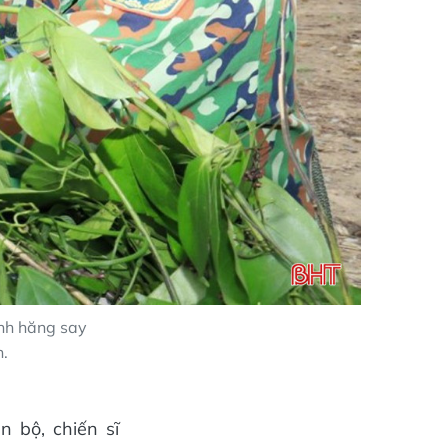
Anh hăng say
n.
n bộ, chiến sĩ