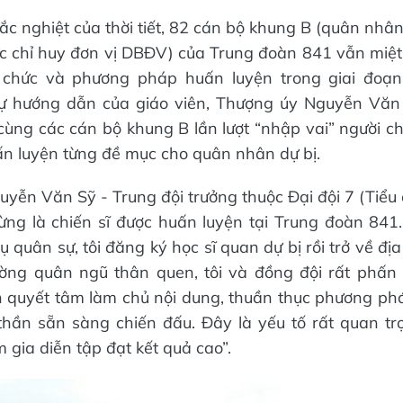
ắc nghiệt của thời tiết, 82 cán bộ khung B (quân nhâ
c chỉ huy đơn vị DBĐV) của Trung đoàn 841 vẫn miệt
 chức và phương pháp huấn luyện trong giai đoạn
 sự hướng dẫn của giáo viên, Thượng úy Nguyễn Văn
ùng các cán bộ khung B lần lượt “nhập vai” người chỉ 
n luyện từng đề mục cho quân nhân dự bị.
yễn Văn Sỹ - Trung đội trưởng thuộc Đại đội 7 (Tiể
 từng là chiến sĩ được huấn luyện tại Trung đoàn 841
 quân sự, tôi đăng ký học sĩ quan dự bị rồi trở về đ
rường quân ngũ thân quen, tôi và đồng đội rất phấn 
n quyết tâm làm chủ nội dung, thuần thục phương ph
thần sẵn sàng chiến đấu. Đây là yếu tố rất quan tr
 gia diễn tập đạt kết quả cao”.