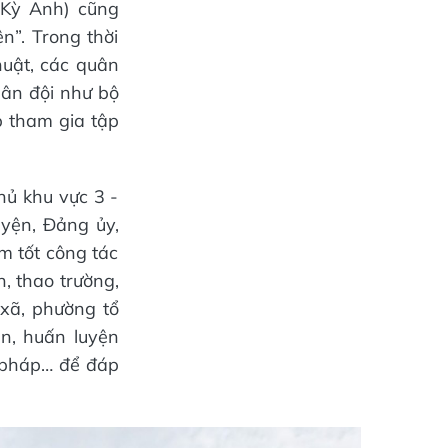
 Kỳ Anh) cũng
n”. Trong thời
huật, các quân
uân đội như bộ
ếp tham gia tập
hủ khu vực 3 -
uyện, Đảng ủy,
m tốt công tác
n, thao trường,
 xã, phường tổ
n, huấn luyện
g pháp… để đáp