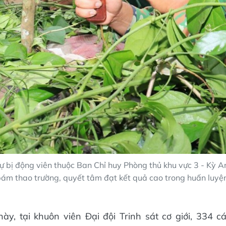
ự bị động viên thuộc Ban Chỉ huy Phòng thủ khu vực 3 - Kỳ 
ám thao trường, quyết tâm đạt kết quả cao trong huấn luyệ
y, tại khuôn viên Đại đội Trinh sát cơ giới, 334 cá