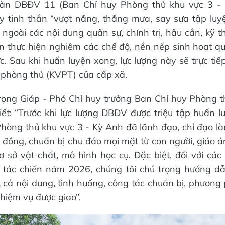
oàn DBĐV 11 (Ban Chỉ huy Phòng thủ khu vực 3 -
 tinh thần “vượt nắng, thắng mưa, say sưa tập luyệ
 ngoài các nội dung quân sự, chính trị, hậu cần, kỹ t
n thực hiện nghiêm các chế độ, nền nếp sinh hoạt q
c. Sau khi huấn luyện xong, lực lượng này sẽ trực ti
 phòng thủ (KVPT) của cấp xã.
rọng Giáp - Phó Chỉ huy trưởng Ban Chỉ huy Phòng t
ết: “Trước khi lực lượng DBĐV được triệu tập huấn l
hòng thủ khu vực 3 - Kỳ Anh đã lãnh đạo, chỉ đạo là
 đồng, chuẩn bị chu đáo mọi mặt từ con người, giáo á
ơ sở vật chất, mô hình học cụ. Đặc biệt, đối với các
p tác chiến năm 2026, chúng tôi chú trọng hướng dẫ
t cả nội dung, tình huống, công tác chuẩn bị, phươn
hiệm vụ được giao”.