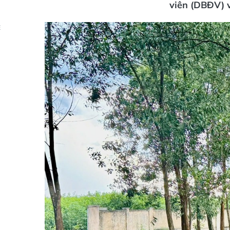
viên (DBĐV) v
Ẻ