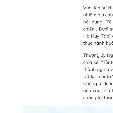
Vượt lên sự kh
nhiệm giữ chứ
nội dung “Tổ
chiến”. Dưới
Hà Huy Tập) c
thực hành huấ
Thượng úy Ngu
chia sẻ: “Tôi
thành nghĩa vụ
trở lại môi t
Chúng tôi luô
nêu cao tinh 
chúng tôi tham