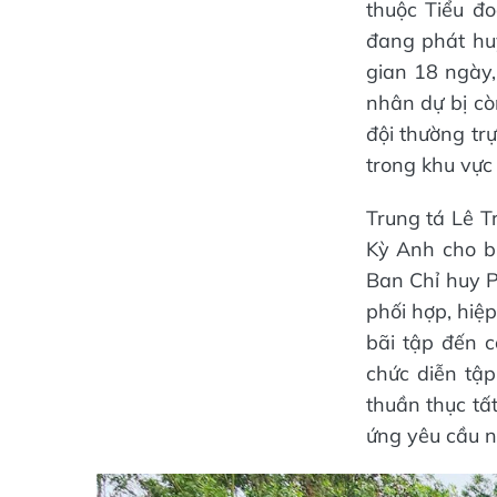
thuộc Tiểu đ
đang phát huy
gian 18 ngày,
nhân dự bị cò
đội thường trự
trong khu vực
Trung tá Lê T
Kỳ Anh cho bi
Ban Chỉ huy P
phối hợp, hiệp
bãi tập đến c
chức diễn tậ
thuần thục tấ
ứng yêu cầu n