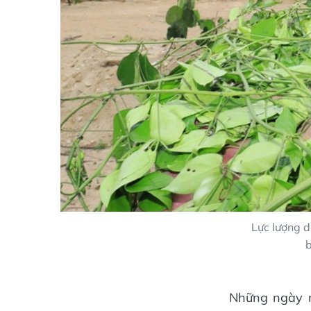
Lực lượng d
b
Những ngày nà