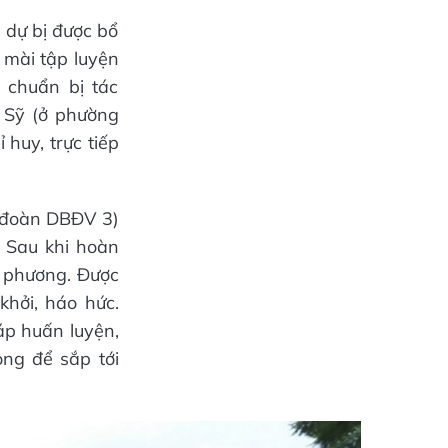
n dự bị được bổ
 mài tập luyện
 chuẩn bị tác
 Sỹ (ở phường
huy, trực tiếp
u đoàn DBĐV 3)
. Sau khi hoàn
ịa phương. Được
khởi, háo hức.
áp huấn luyện,
ọng để sắp tới