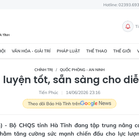
Hotline: 02393.69
T
HỘI
VĂN HÓA - GIẢI TRÍ
PHÁP LUẬT
THỂ THAO
THẾ GIỚI
CHÍNH TRỊ
QUỐC PHÒNG - AN NINH
luyện tốt, sẵn sàng cho di
Tiến Phúc
14/06/2026 23:16
Theo dõi Báo Hà Tĩnh trên
n) - Bộ CHQS tỉnh Hà Tĩnh đang tập trung nâng c
hằm tăng cường sức mạnh chiến đấu cho lực lượ