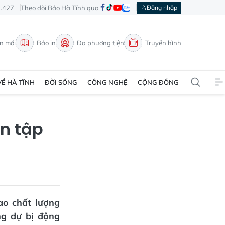
3.427
Theo dõi Báo Hà Tĩnh qua
Đăng nhập
in mới
Báo in
Đa phương tiện
Truyền hình
VỀ HÀ TĨNH
ĐỜI SỐNG
CÔNG NGHỆ
CỘNG ĐỒNG
ễn tập
ao chất lượng
ng dự bị động