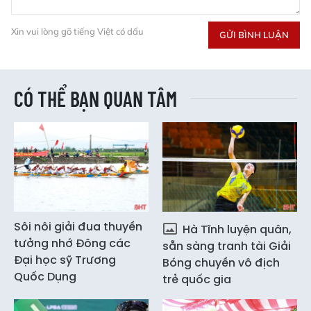
Xin vui lòng gõ tiếng Việt có dấu
GỬI BÌNH LUẬN
CÓ THỂ BẠN QUAN TÂM
Sôi nôi giải đua thuyền
Hà Tĩnh luyện quân,
tưởng nhớ Đông các
sẵn sàng tranh tài Giải
Đại học sỹ Trương
Bóng chuyền vô địch
Quốc Dụng
trẻ quốc gia