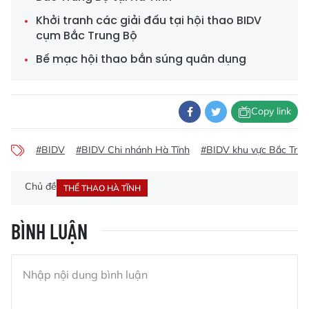
Khởi tranh các giải đấu tại hội thao BIDV
cụm Bắc Trung Bộ
Bế mạc hội thao bắn súng quân dụng
Copy link
#BIDV
#BIDV Chi nhánh Hà Tĩnh
#BIDV khu vực Bắc Tru
Chủ đề
THỂ THAO HÀ TĨNH
BÌNH LUẬN