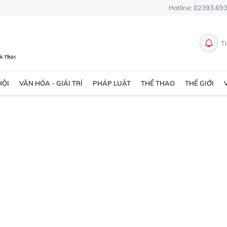
Hotline: 02393.69
T
HỘI
VĂN HÓA - GIẢI TRÍ
PHÁP LUẬT
THỂ THAO
THẾ GIỚI