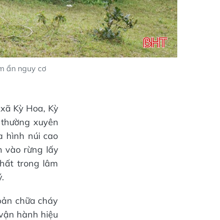
ềm ẩn nguy cơ
 xã Kỳ Hoa, Kỳ
 thường xuyên
a hình núi cao
ân vào rừng lấy
hất trong lâm
.
bản chữa cháy
 vận hành hiệu