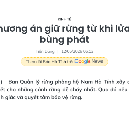
KINH TẾ
hương án giữ rừng từ khi lử
bùng phát
Tiến Dũng
12/05/2026 06:13
Theo dõi Báo Hà Tĩnh trên
n) - Ban Quản lý rừng phòng hộ Nam Hà Tĩnh xây 
tiết cho những cánh rừng dễ cháy nhất. Qua đó nêu 
h giác và quyết tâm bảo vệ rừng.