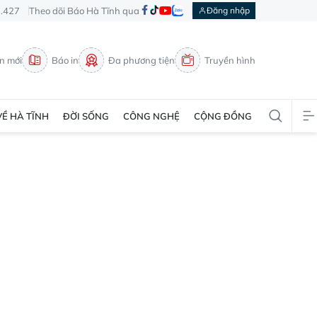
3.427
Theo dõi Báo Hà Tĩnh qua
Đăng nhập
in mới
Báo in
Đa phương tiện
Truyền hình
VỀ HÀ TĨNH
ĐỜI SỐNG
CÔNG NGHỆ
CỘNG ĐỒNG