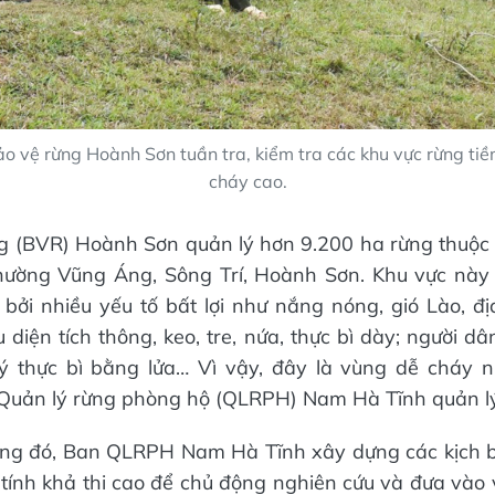
o vệ rừng Hoành Sơn tuần tra, kiểm tra các khu vực rừng ti
cháy cao.
g (BVR) Hoành Sơn quản lý hơn 9.200 ha rừng thuộc
hường Vũng Áng, Sông Trí, Hoành Sơn. Khu vực này
 bởi nhiều yếu tố bất lợi như nắng nóng, gió Lào, đị
u diện tích thông, keo, tre, nứa, thực bì dày; người d
lý thực bì bằng lửa… Vì vậy, đây là vùng dễ cháy n
Quản lý rừng phòng hộ (QLRPH) Nam Hà Tĩnh quản lý
rạng đó, Ban QLRPH Nam Hà Tĩnh xây dựng các kịch 
g tính khả thi cao để chủ động nghiên cứu và đưa vào