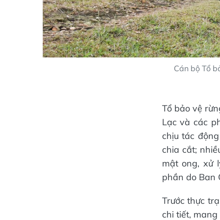
Cán bộ Tổ bả
Tổ bảo vệ rừn
Lạc và các p
chịu tác động
chia cắt; nhiề
mật ong, xử 
phần do Ban 
Trước thực t
chi tiết, man