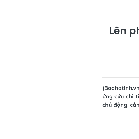
Lên p
(Baohatinh.v
ứng cứu chi 
chủ động, cản