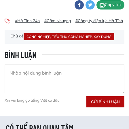
Copy link
#Hà Tĩnh 24h
#Cẩm Nhượng
#Công ty điện lực Hà Tĩnh
Chủ đề
CÔNG NGHIỆP, TIỂU THỦ CÔNG NGHIỆP, XÂY DỰNG
BÌNH LUẬN
Xin vui lòng gõ tiếng Việt có dấu
GỬI BÌNH LUẬN
CÓ THỂ BẠN QUAN TÂM