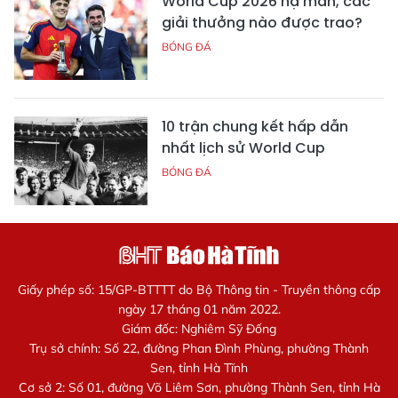
World Cup 2026 hạ màn, các
giải thưởng nào được trao?
BÓNG ĐÁ
10 trận chung kết hấp dẫn
nhất lịch sử World Cup
BÓNG ĐÁ
Giấy phép số: 15/GP-BTTTT do Bộ Thông tin - Truyền thông cấp
ngày 17 tháng 01 năm 2022.
Giám đốc: Nghiêm Sỹ Đống
Trụ sở chính: Số 22, đường Phan Đình Phùng, phường Thành
Sen, tỉnh Hà Tĩnh
Cơ sở 2: Số 01, đường Võ Liêm Sơn, phường Thành Sen, tỉnh Hà