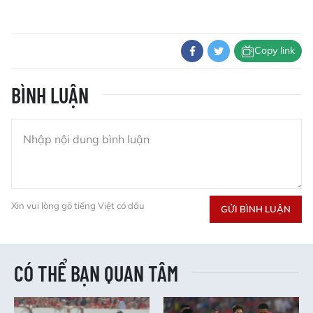
Copy link
BÌNH LUẬN
Xin vui lòng gõ tiếng Việt có dấu
GỬI BÌNH LUẬN
CÓ THỂ BẠN QUAN TÂM