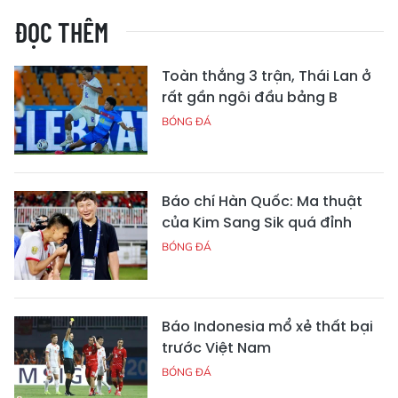
ĐỌC THÊM
Toàn thắng 3 trận, Thái Lan ở
rất gần ngôi đầu bảng B
BÓNG ĐÁ
Báo chí Hàn Quốc: Ma thuật
của Kim Sang Sik quá đỉnh
BÓNG ĐÁ
Báo Indonesia mổ xẻ thất bại
trước Việt Nam
BÓNG ĐÁ