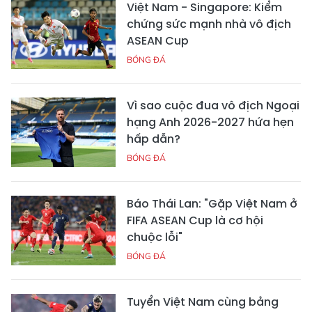
Việt Nam - Singapore: Kiểm
chứng sức mạnh nhà vô địch
ASEAN Cup
BÓNG ĐÁ
Vì sao cuộc đua vô địch Ngoại
hạng Anh 2026-2027 hứa hẹn
hấp dẫn?
BÓNG ĐÁ
Báo Thái Lan: "Gặp Việt Nam ở
FIFA ASEAN Cup là cơ hội
chuộc lỗi"
BÓNG ĐÁ
Tuyển Việt Nam cùng bảng