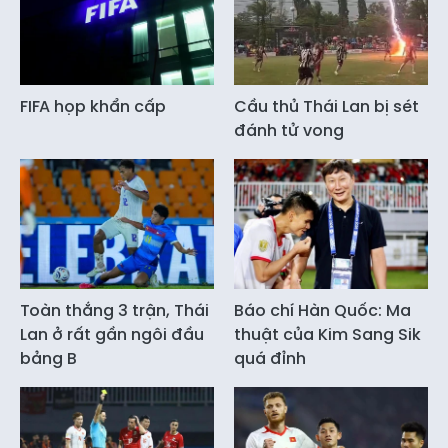
FIFA họp khẩn cấp
Cầu thủ Thái Lan bị sét
đánh tử vong
Toàn thắng 3 trận, Thái
Báo chí Hàn Quốc: Ma
Lan ở rất gần ngôi đầu
thuật của Kim Sang Sik
bảng B
quá đỉnh