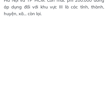
Hà Nội và TP HCM. Còn mức phí 200.000 đồng
áp dụng đối với khu vực III là các tỉnh, thành,
huyện, xã... còn lại.