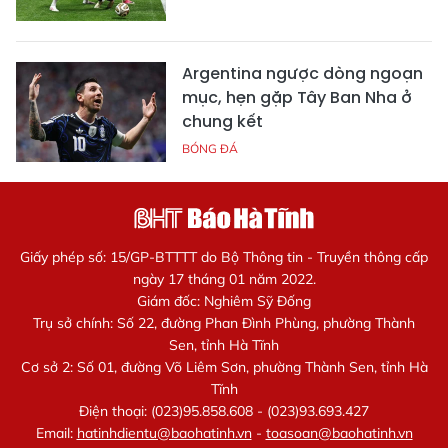
Argentina ngược dòng ngoạn
mục, hẹn gặp Tây Ban Nha ở
chung kết
BÓNG ĐÁ
Giấy phép số: 15/GP-BTTTT do Bộ Thông tin - Truyền thông cấp
ngày 17 tháng 01 năm 2022.
Giám đốc: Nghiêm Sỹ Đống
Trụ sở chính: Số 22, đường Phan Đình Phùng, phường Thành
Sen, tỉnh Hà Tĩnh
Cơ sở 2: Số 01, đường Võ Liêm Sơn, phường Thành Sen, tỉnh Hà
Tĩnh
Điện thoại: (023)95.858.608 - (023)93.693.427
Email:
hatinhdientu@baohatinh.vn
-
toasoan@baohatinh.vn