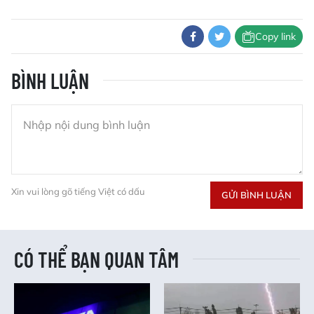
Copy link
BÌNH LUẬN
Xin vui lòng gõ tiếng Việt có dấu
GỬI BÌNH LUẬN
CÓ THỂ BẠN QUAN TÂM