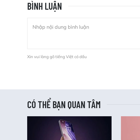
BÌNH LUẬN
Xin vui lòng gõ tiếng Việt có dấu
CÓ THỂ BẠN QUAN TÂM