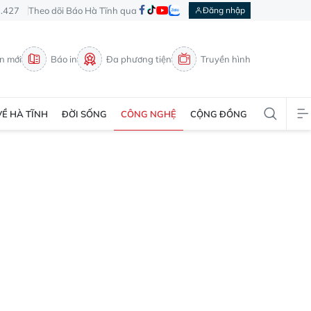
3.427
Theo dõi Báo Hà Tĩnh qua
Đăng nhập
in mới
Báo in
Đa phương tiện
Truyền hình
VỀ HÀ TĨNH
ĐỜI SỐNG
CÔNG NGHỆ
CỘNG ĐỒNG