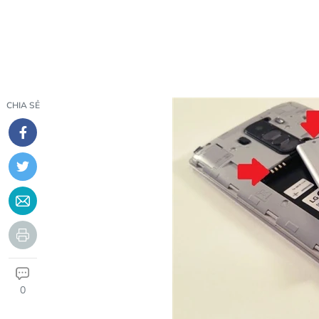
CHIA SẺ
0