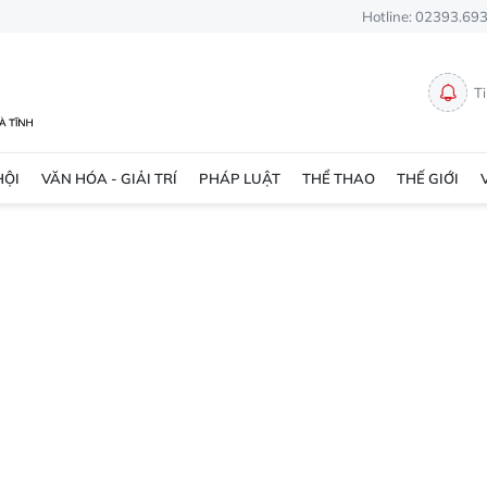
Hotline: 02393.69
T
HỘI
VĂN HÓA - GIẢI TRÍ
PHÁP LUẬT
THỂ THAO
THẾ GIỚI