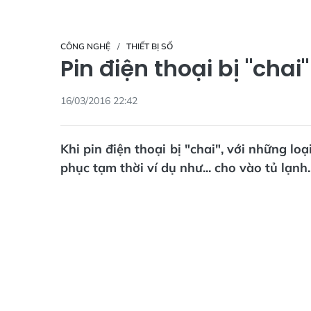
CÔNG NGHỆ
THIẾT BỊ SỐ
Pin điện thoại bị "chai
16/03/2016 22:42
Khi pin điện thoại bị "chai", với những lo
phục tạm thời ví dụ như... cho vào tủ lạnh.