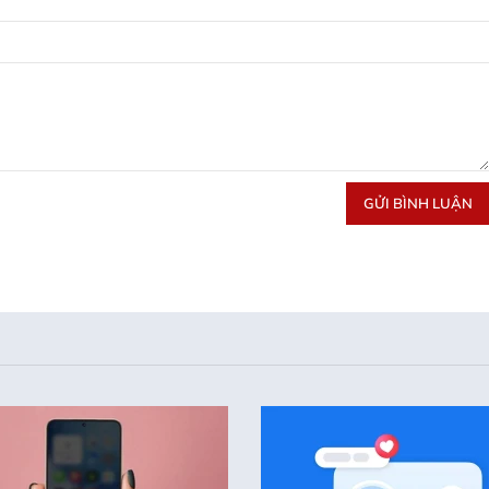
GỬI BÌNH LUẬN