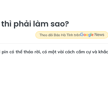
" thì phải làm sao?
Theo dõi Báo Hà Tĩnh trên
ại pin có thể tháo rời, có một vài cách cầm cự và khắ