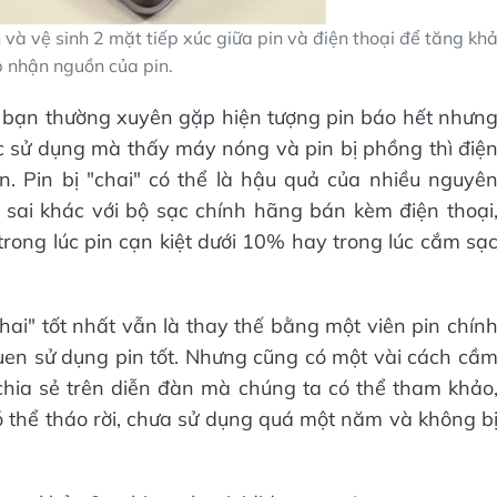
in và vệ sinh 2 mặt tiếp xúc giữa pin và điện thoại để tăng kh
p nhận nguồn của pin.
à bạn thường xuyên gặp hiện tượng pin báo hết nhưn
c sử dụng mà thấy máy nóng và pin bị phồng thì điệ
n. Pin bị "chai" có thể là hậu quả của nhiều nguyê
sai khác với bộ sạc chính hãng bán kèm điện thoại
trong lúc pin cạn kiệt dưới 10% hay trong lúc cắm sạ
hai" tốt nhất vẫn là thay thế bằng một viên pin chín
uen sử dụng pin tốt. Nhưng cũng có một vài cách cầ
chia sẻ trên diễn đàn mà chúng ta có thể tham khảo
 thể tháo rời, chưa sử dụng quá một năm và không b