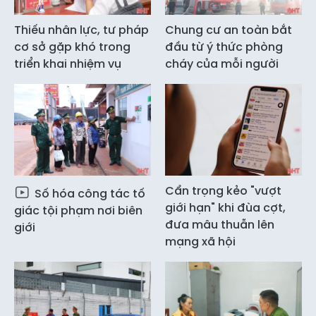
Thiếu nhân lực, tư pháp
Chung cư an toàn bắt
cơ sở gặp khó trong
đầu từ ý thức phòng
triển khai nhiệm vụ
cháy của mỗi người
Cẩn trọng kẻo "vượt
Số hóa công tác tố
giới hạn" khi đùa cợt,
giác tội phạm nơi biên
đưa mâu thuẫn lên
giới
mạng xã hội