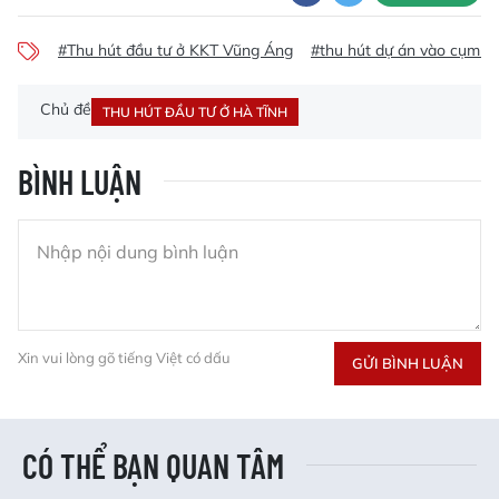
#Thu hút đầu tư ở KKT Vũng Áng
#thu hút dự án vào cụm c
Chủ đề
THU HÚT ĐẦU TƯ Ở HÀ TĨNH
BÌNH LUẬN
Xin vui lòng gõ tiếng Việt có dấu
GỬI BÌNH LUẬN
CÓ THỂ BẠN QUAN TÂM