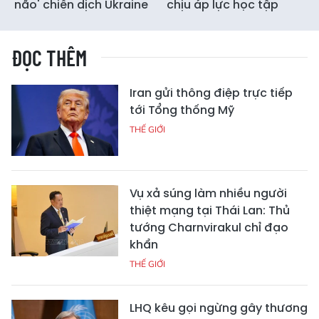
não' chiến dịch Ukraine
chịu áp lực học tập
ĐỌC THÊM
Iran gửi thông điệp trực tiếp
tới Tổng thống Mỹ
THẾ GIỚI
Vụ xả súng làm nhiều người
thiệt mạng tại Thái Lan: Thủ
tướng Charnvirakul chỉ đạo
khẩn
THẾ GIỚI
LHQ kêu gọi ngừng gây thương