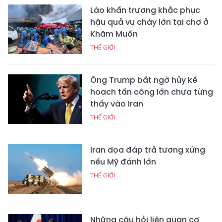
Lào khẩn trương khắc phục
hậu quả vụ cháy lớn tại chợ ở
Khăm Muồn
THẾ GIỚI
Ông Trump bất ngờ hủy kế
hoạch tấn công lớn chưa từng
thấy vào Iran
THẾ GIỚI
Iran dọa đáp trả tương xứng
nếu Mỹ đánh lớn
THẾ GIỚI
Những câu hỏi liên quan cơ