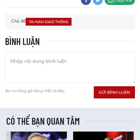
Chủ đề
TAI NẠN GIAO THÔNG
BÌNH LUẬN
Xin vui lòng gõ tiếng Việt có dấu
GỬI BÌNH LUẬN
CÓ THỂ BẠN QUAN TÂM