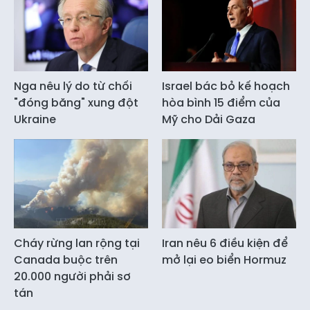
Nga nêu lý do từ chối
Israel bác bỏ kế hoạch
"đóng băng" xung đột
hòa bình 15 điểm của
Ukraine
Mỹ cho Dải Gaza
Cháy rừng lan rộng tại
Iran nêu 6 điều kiện để
Canada buộc trên
mở lại eo biển Hormuz
20.000 người phải sơ
tán