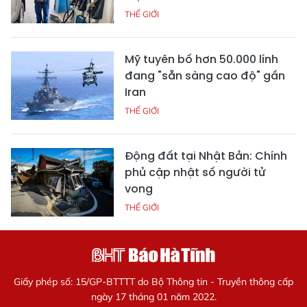
THẾ GIỚI
Mỹ tuyên bố hơn 50.000 lính
đang "sẵn sàng cao độ" gần
Iran
THẾ GIỚI
Động đất tại Nhật Bản: Chính
phủ cập nhật số người tử
vong
THẾ GIỚI
Giấy phép số: 15/GP-BTTTT do Bộ Thông tin - Truyền thông cấp
ngày 17 tháng 01 năm 2022.