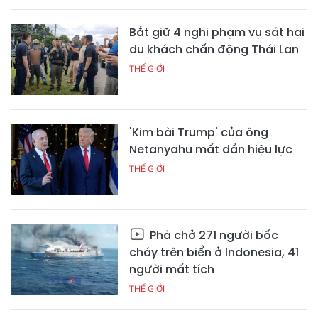
Bắt giữ 4 nghi phạm vụ sát hại
du khách chấn động Thái Lan
THẾ GIỚI
'Kim bài Trump' của ông
Netanyahu mất dần hiệu lực
THẾ GIỚI
Phà chở 271 người bốc
cháy trên biển ở Indonesia, 41
người mất tích
THẾ GIỚI