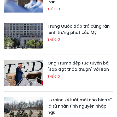
Iran
THẾ GIỚI
Trung Quốc đáp trả cứng rắn
lệnh trừng phạt của Mỹ
THẾ GIỚI
Ông Trump tiếp tục tuyên bố
"sắp đạt thỏa thuận" với Iran
THẾ GIỚI
Ukraine ký luật mới cho binh sĩ
là tù nhân tình nguyện nhập
ngũ