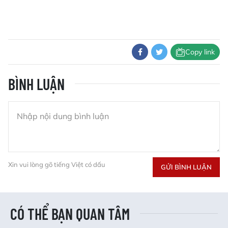
Copy link
BÌNH LUẬN
Xin vui lòng gõ tiếng Việt có dấu
GỬI BÌNH LUẬN
CÓ THỂ BẠN QUAN TÂM