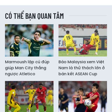
CÓ THỂ BẠN QUAN TÂM
Marmoush lập cú đúp
Báo Malaysia xem Việt
giúp Man City thắng
Nam là thử thách lớn ở
ngược Atletico
bán kết ASEAN Cup