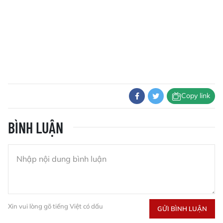
Copy link
BÌNH LUẬN
Xin vui lòng gõ tiếng Việt có dấu
GỬI BÌNH LUẬN