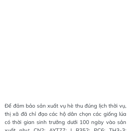
Để đảm bảo sản xuất vụ hè thu đúng lịch thời vụ,
thị xã đã chỉ đạo các hộ dân chọn các giống lúa
có thời gian sinh trưởng dưới 100 ngày vào sản
xuất như: CN2; AYT77; I R352; PC6; TH3-3;