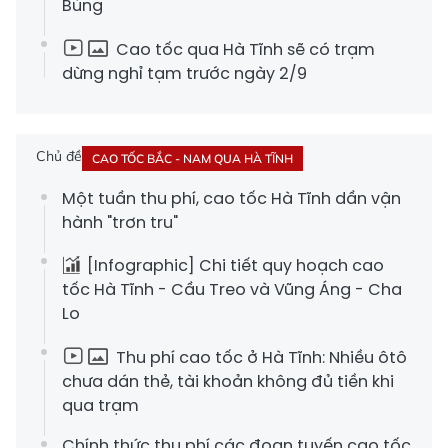
Bùng
Cao tốc qua Hà Tĩnh sẽ có trạm
dừng nghỉ tạm trước ngày 2/9
Chủ đề
CAO TỐC BẮC - NAM QUA HÀ TĨNH
Một tuần thu phí, cao tốc Hà Tĩnh dần vận
hành "trơn tru"
[Infographic] Chi tiết quy hoạch cao
tốc Hà Tĩnh - Cầu Treo và Vũng Áng - Cha
Lo
Thu phí cao tốc ở Hà Tĩnh: Nhiều ôtô
chưa dán thẻ, tài khoản không đủ tiền khi
qua trạm
Chính thức thu phí các đoạn tuyến cao tốc