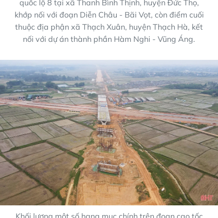
quốc lộ 8 tại xã Thanh Bình Thịnh, huyện Đức Thọ,
khớp nối với đoạn Diễn Châu - Bãi Vọt, còn điểm cuối
thuộc địa phận xã Thạch Xuân, huyện Thạch Hà, kết
nối với dự án thành phần Hàm Nghi - Vũng Áng.
Khối lượng một số hạng mục chính trên đoạn cao tốc