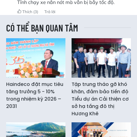
Tĩnh chạy xe nắn nót mà vẫn bị bẫy tốc độ.
Thích
(3)
Trả lời
CÓ THỂ BẠN QUAN TÂM
Haindeco đặt mục tiêu
Tập trung tháo gỡ khó
tăng trưởng 5 - 10%
khăn, đảm bảo tiến độ
trong nhiệm kỳ 2026 –
Tiểu dự án Cải thiện cơ
2031
sở hạ tầng đô thị
Hương Khê