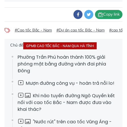
Copy link
#Cao tốc Bắc - Nam
#Dự án cao tốc Bắc - Nam
#cao tốc 
Chủ đề
GPMB CAO TỐC BẮC - NAM QUA HÀ TĨNH
Phường Trần Phú hoàn thành 100% giải
phóng mặt bằng đường vành đai phía
Đông
Mượn đường công vụ - hoàn trả nỗi lo!
Khi nào tuyến đường Ngô Quyền kết
nối với cao tốc Bắc - Nam được đưa vào
khai thác?
"Nước rút" trên cao tốc Vũng Áng -