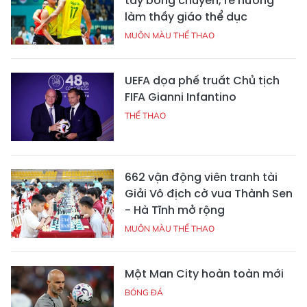
tay bóng chuyền, rẽ hướng
làm thầy giáo thể dục
MUÔN MÀU THỂ THAO
UEFA dọa phế truất Chủ tịch
FIFA Gianni Infantino
THỂ THAO
662 vận động viên tranh tài
Giải Vô địch cờ vua Thành Sen
- Hà Tĩnh mở rộng
MUÔN MÀU THỂ THAO
Một Man City hoàn toàn mới
BÓNG ĐÁ