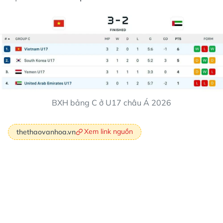
BXH bảng C ở U17 châu Á 2026
Xem link nguồn
thethaovanhoa.vn