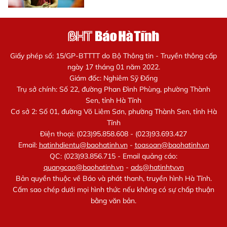
Giấy phép số: 15/GP-BTTTT do Bộ Thông tin - Truyền thông cấp
ngày 17 tháng 01 năm 2022.
Giám đốc: Nghiêm Sỹ Đống
Trụ sở chính: Số 22, đường Phan Đình Phùng, phường Thành
Sen, tỉnh Hà Tĩnh
Cơ sở 2: Số 01, đường Võ Liêm Sơn, phường Thành Sen, tỉnh Hà
Tĩnh
Điện thoại: (023)95.858.608 - (023)93.693.427
Email:
hatinhdientu@baohatinh.vn
-
toasoan@baohatinh.vn
QC: (023)93.856.715 - Email quảng cáo:
quangcao@baohatinh.vn
-
ads@hatinhtv.vn
Bản quyền thuộc về Báo và phát thanh, truyền hình Hà Tĩnh.
Cấm sao chép dưới mọi hình thức nếu không có sự chấp thuận
bằng văn bản.