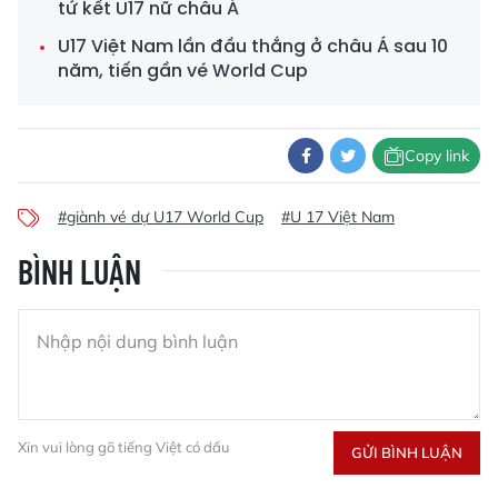
tứ kết U17 nữ châu Á
U17 Việt Nam lần đầu thắng ở châu Á sau 10
năm, tiến gần vé World Cup
Copy link
#giành vé dự U17 World Cup
#U 17 Việt Nam
BÌNH LUẬN
Xin vui lòng gõ tiếng Việt có dấu
GỬI BÌNH LUẬN