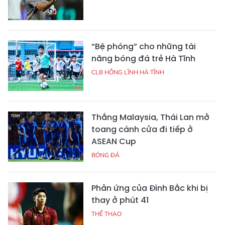
“Bệ phóng” cho những tài
năng bóng đá trẻ Hà Tĩnh
CLB HỒNG LĨNH HÀ TĨNH
Thắng Malaysia, Thái Lan mở
toang cánh cửa đi tiếp ở
ASEAN Cup
BÓNG ĐÁ
Phản ứng của Đình Bắc khi bị
thay ở phút 41
THỂ THAO