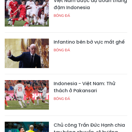
Việt Nam được dự đoán thắng
đậm Indonesia
BÓNG ĐÁ
Infantino bên bờ vực mất ghế
BÓNG ĐÁ
Indonesia - Việt Nam: Thử
thách ở Pakansari
BÓNG ĐÁ
Chủ công Trần Đức Hạnh chia