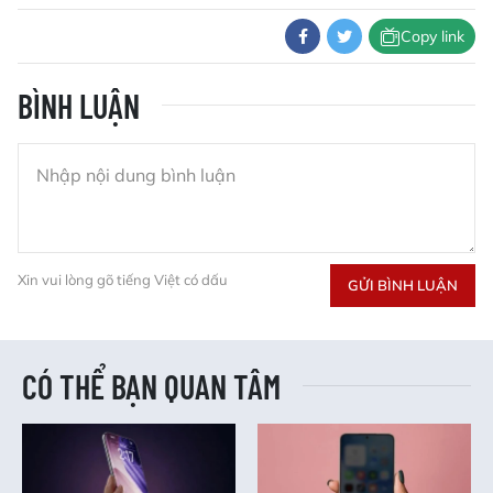
Copy link
BÌNH LUẬN
Xin vui lòng gõ tiếng Việt có dấu
GỬI BÌNH LUẬN
CÓ THỂ BẠN QUAN TÂM