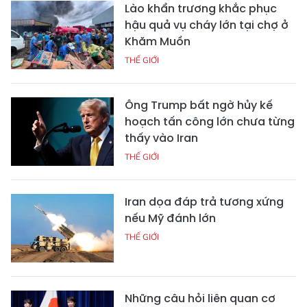
Lào khẩn trương khắc phục
hậu quả vụ cháy lớn tại chợ ở
Khăm Muồn
THẾ GIỚI
Ông Trump bất ngờ hủy kế
hoạch tấn công lớn chưa từng
thấy vào Iran
THẾ GIỚI
Iran dọa đáp trả tương xứng
nếu Mỹ đánh lớn
THẾ GIỚI
Những câu hỏi liên quan cơ