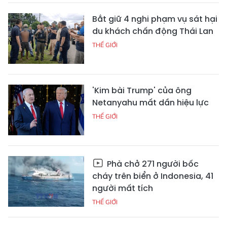
Bắt giữ 4 nghi phạm vụ sát hại
du khách chấn động Thái Lan
THẾ GIỚI
'Kim bài Trump' của ông
Netanyahu mất dần hiệu lực
THẾ GIỚI
Phà chở 271 người bốc
cháy trên biển ở Indonesia, 41
người mất tích
THẾ GIỚI