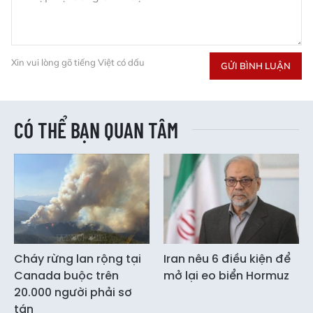
Xin vui lòng gõ tiếng Việt có dấu
GỬI BÌNH LUẬN
CÓ THỂ BẠN QUAN TÂM
Cháy rừng lan rộng tại
Iran nêu 6 điều kiện để
Canada buộc trên
mở lại eo biển Hormuz
20.000 người phải sơ
tán