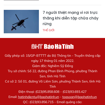
7 người thiệt mạng vì rơi trực
thăng khi diễn tập chữa cháy
rừng
THẾ GIỚI
Giấy phép số: 15/GP-BTTTT do Bộ Thông tin - Truyền thông cấp
ngày 17 tháng 01 năm 2022.
Giám đốc: Nghiêm Sỹ Đống
Trụ sở chính: Số 22, đường Phan Đình Phùng, phường Thành
Sen, tỉnh Hà Tĩnh
Cơ sở 2: Số 01, đường Võ Liêm Sơn, phường Thành Sen, tỉnh Hà
Tĩnh
Điện thoại: (023)95.858.608 - (023)93.693.427
Email:
hatinhdientu@baohatinh.vn
-
toasoan@baohatinh.vn
QC: (023)93.856.715 - Email quảng cáo: