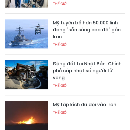
THẾ GIỚI
Mỹ tuyên bố hơn 50.000 lính
đang "sẵn sàng cao độ" gần
Iran
THẾ GIỚI
Động đất tại Nhật Bản: Chính
phủ cập nhật số người tử
vong
THẾ GIỚI
Mỹ tập kích dữ dội vào Iran
THẾ GIỚI