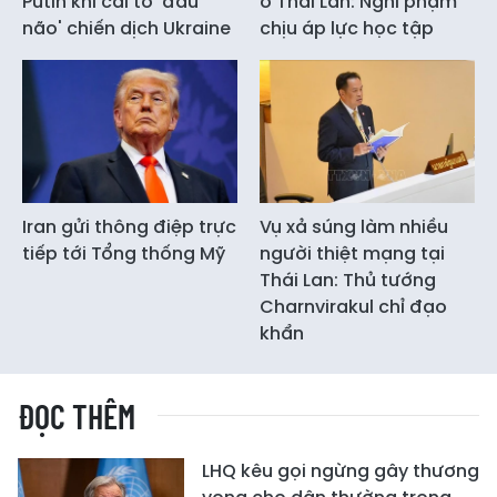
Putin khi cải tổ 'đầu
ở Thái Lan: Nghi phạm
não' chiến dịch Ukraine
chịu áp lực học tập
Iran gửi thông điệp trực
Vụ xả súng làm nhiều
tiếp tới Tổng thống Mỹ
người thiệt mạng tại
Thái Lan: Thủ tướng
Charnvirakul chỉ đạo
khẩn
ĐỌC THÊM
LHQ kêu gọi ngừng gây thương