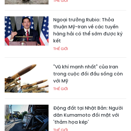
THẾ GIỚI
Ngoại trưởng Rubio: Thỏa
thuận Mỹ-Iran về các tuyến
hàng hải có thể sớm được ký
kết
THẾ GIỚI
"Vũ khí mạnh nhất" của Iran
trong cuộc đối đầu sống còn
với Mỹ
THẾ GIỚI
Động đất tại Nhật Bản: Người
dân Kumamoto đối mặt với
'thảm họa kép'
THẾ GIỚI