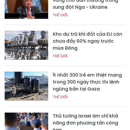
vong cho dân thường trong
xung đột Nga - Ukraine
THẾ GIỚI
Kho dự trữ khí đốt của EU còn
chưa đầy 60% ngay trước
mùa Đông
THẾ GIỚI
Ít nhất 300 trẻ em thiệt mạng
trong 300 ngày thực thi lệnh
ngừng bắn tại Gaza
THẾ GIỚI
Thủ tướng Israel ám chỉ khả
năng đơn phương tấn công
Iran