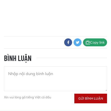
Copy link
BÌNH LUẬN
Xin vui lòng gõ tiếng Việt có dấu
GỬI BÌNH LUẬN