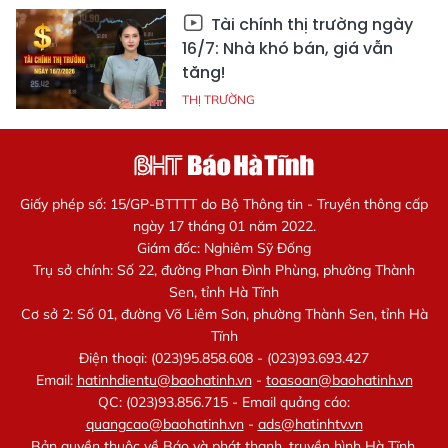
Tài chính thị trường ngày
16/7: Nhà khó bán, giá vẫn
tăng!
THỊ TRƯỜNG
Giấy phép số: 15/GP-BTTTT do Bộ Thông tin - Truyền thông cấp
ngày 17 tháng 01 năm 2022.
Giám đốc: Nghiêm Sỹ Đống
Trụ sở chính: Số 22, đường Phan Đình Phùng, phường Thành
Sen, tỉnh Hà Tĩnh
Cơ sở 2: Số 01, đường Võ Liêm Sơn, phường Thành Sen, tỉnh Hà
Tĩnh
Điện thoại: (023)95.858.608 - (023)93.693.427
Email:
hatinhdientu@baohatinh.vn
-
toasoan@baohatinh.vn
QC: (023)93.856.715 - Email quảng cáo:
quangcao@baohatinh.vn
-
ads@hatinhtv.vn
Bản quyền thuộc về Báo và phát thanh, truyền hình Hà Tĩnh.