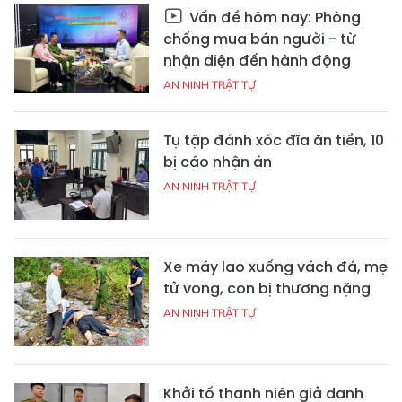
Vấn đề hôm nay: Phòng
chống mua bán người - từ
nhận diện đến hành động
AN NINH TRẬT TỰ
Tụ tập đánh xóc đĩa ăn tiền, 10
bị cáo nhận án
AN NINH TRẬT TỰ
Xe máy lao xuống vách đá, mẹ
tử vong, con bị thương nặng
AN NINH TRẬT TỰ
Khởi tố thanh niên giả danh