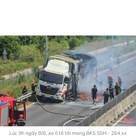
Lúc 9h ngày 8/6, xe ô tô tải mang BKS 50H - 264.xx