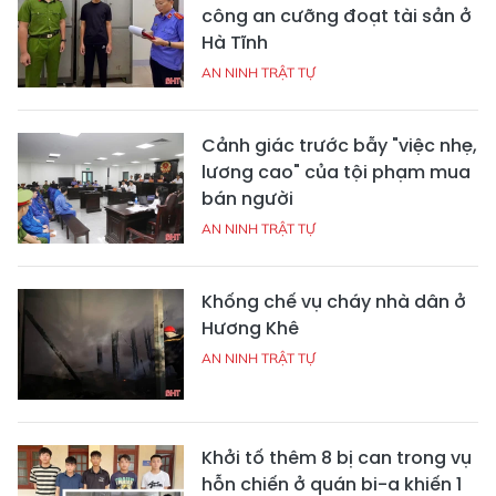
công an cưỡng đoạt tài sản ở
Hà Tĩnh
AN NINH TRẬT TỰ
Cảnh giác trước bẫy "việc nhẹ,
lương cao" của tội phạm mua
bán người
AN NINH TRẬT TỰ
Khống chế vụ cháy nhà dân ở
Hương Khê
AN NINH TRẬT TỰ
Khởi tố thêm 8 bị can trong vụ
hỗn chiến ở quán bi-a khiến 1