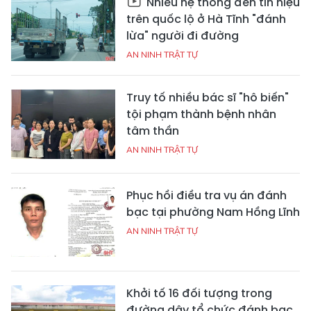
Nhiều hệ thống đèn tín hiệu
trên quốc lộ ở Hà Tĩnh "đánh
lừa" người đi đường
AN NINH TRẬT TỰ
Truy tố nhiều bác sĩ "hô biến"
tội phạm thành bệnh nhân
tâm thần
AN NINH TRẬT TỰ
Phục hồi điều tra vụ án đánh
bạc tại phường Nam Hồng Lĩnh
AN NINH TRẬT TỰ
Khởi tố 16 đối tượng trong
đường dây tổ chức đánh bạc