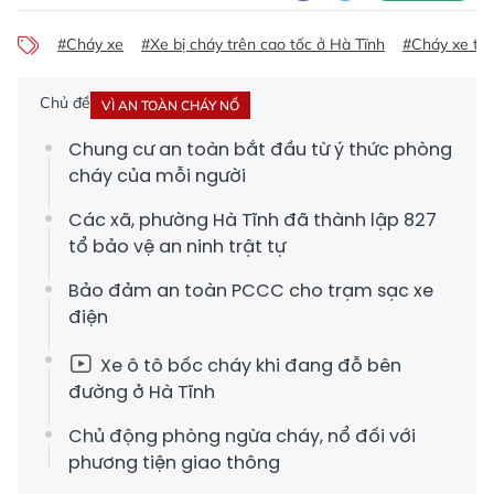
#Cháy xe
#Xe bị cháy trên cao tốc ở Hà Tĩnh
#Cháy xe trê
Chủ đề
VÌ AN TOÀN CHÁY NỔ
Chung cư an toàn bắt đầu từ ý thức phòng
cháy của mỗi người
Các xã, phường Hà Tĩnh đã thành lập 827
tổ bảo vệ an ninh trật tự
Bảo đảm an toàn PCCC cho trạm sạc xe
điện
Xe ô tô bốc cháy khi đang đỗ bên
đường ở Hà Tĩnh
Chủ động phòng ngừa cháy, nổ đối với
phương tiện giao thông