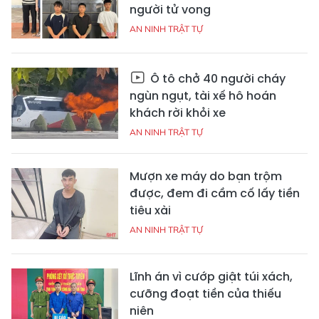
người tử vong
AN NINH TRẬT TỰ
Ô tô chở 40 người cháy
ngùn ngụt, tài xế hô hoán
khách rời khỏi xe
AN NINH TRẬT TỰ
Mượn xe máy do bạn trộm
được, đem đi cầm cố lấy tiền
tiêu xài
AN NINH TRẬT TỰ
Lĩnh án vì cướp giật túi xách,
cưỡng đoạt tiền của thiếu
niên