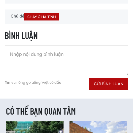
Chủ đề
CHÁY Ở HÀ TĨNH
BÌNH LUẬN
Xin vui lòng gõ tiếng Việt có dấu
GỬI BÌNH LUẬN
CÓ THỂ BẠN QUAN TÂM