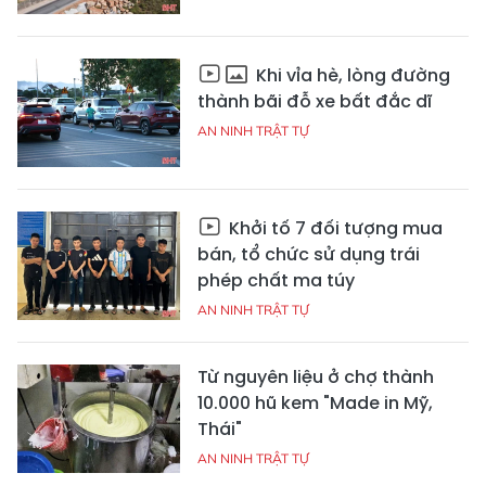
Khi vỉa hè, lòng đường
thành bãi đỗ xe bất đắc dĩ
AN NINH TRẬT TỰ
Khởi tố 7 đối tượng mua
bán, tổ chức sử dụng trái
phép chất ma túy
AN NINH TRẬT TỰ
Từ nguyên liệu ở chợ thành
10.000 hũ kem "Made in Mỹ,
Thái"
AN NINH TRẬT TỰ