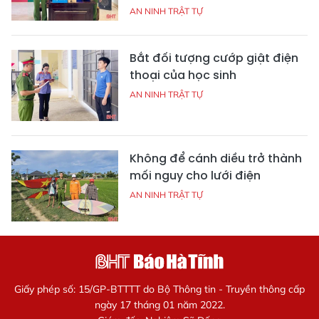
AN NINH TRẬT TỰ
Bắt đối tượng cướp giật điện
thoại của học sinh
AN NINH TRẬT TỰ
Không để cánh diều trở thành
mối nguy cho lưới điện
AN NINH TRẬT TỰ
Giấy phép số: 15/GP-BTTTT do Bộ Thông tin - Truyền thông cấp
ngày 17 tháng 01 năm 2022.