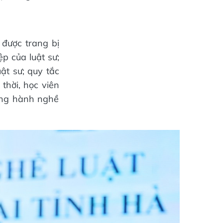
 được trang bị
ệp của luật sư;
ật sư; quy tắc
thời, học viên
ộng hành nghề