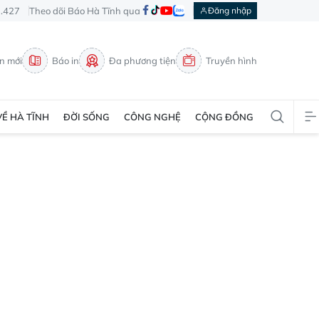
3.427
Theo dõi Báo Hà Tĩnh qua
Đăng nhập
in mới
Báo in
Đa phương tiện
Truyền hình
VỀ HÀ TĨNH
ĐỜI SỐNG
CÔNG NGHỆ
CỘNG ĐỒNG