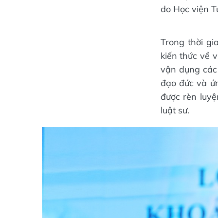
do Học viện T
Trong thời gi
kiến thức về v
vận dụng các 
đạo đức và ứn
được rèn luy
luật sư.