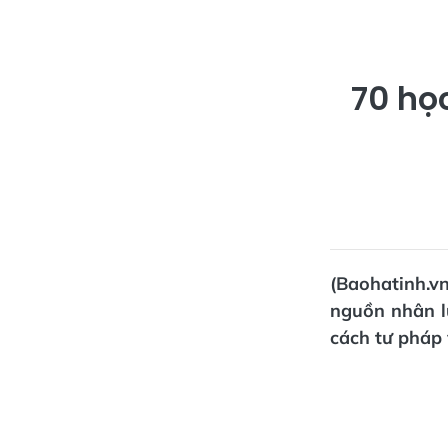
70 họ
(Baohatinh.v
nguồn nhân l
cách tư pháp 