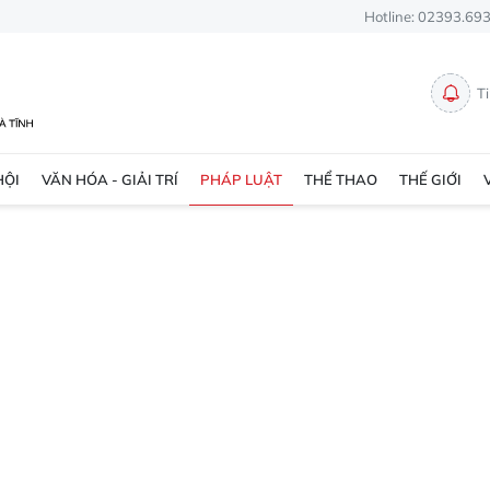
Hotline: 02393.69
T
HỘI
VĂN HÓA - GIẢI TRÍ
PHÁP LUẬT
THỂ THAO
THẾ GIỚI