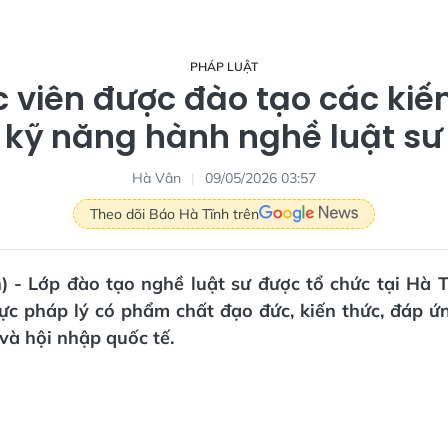
PHÁP LUẬT
c viên được đào tạo các kiến
kỹ năng hành nghề luật sư
Hà Vân
09/05/2026 03:57
Theo dõi Báo Hà Tĩnh trên
n) - Lớp đào tạo nghề luật sư được tổ chức tại Hà 
ực pháp lý có phẩm chất đạo đức, kiến thức, đáp ứn
và hội nhập quốc tế.