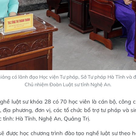
giảng có lãnh đạo Học viện Tư pháp, Sở Tư pháp Hà Tĩnh và 
Chủ nhiệm Đoàn Luật sư tỉnh Nghệ An.
ghề luật sư khóa 28 có 70 học viên là cán bộ, công c
, địa phương, đơn vị, các tổ chức bổ trợ tư pháp và s
c tỉnh: Hà Tĩnh, Nghệ An, Quảng Trị.
sẽ được học chương trình đào tạo nghề luật sư theo hệ