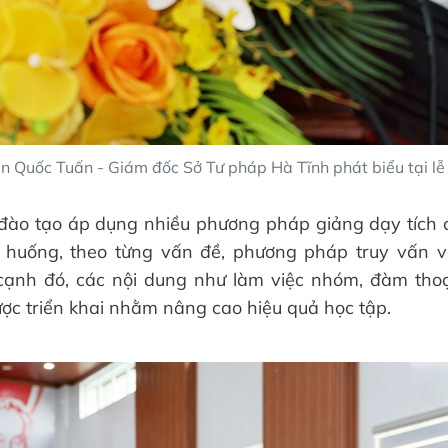
 Quốc Tuấn - Giám đốc Sở Tư pháp Hà Tĩnh phát biểu tại lễ 
đào tạo áp dụng nhiều phương pháp giảng dạy tích 
h huống, theo từng vấn đề, phương pháp truy vấn và
ạnh đó, các nội dung như làm việc nhóm, đàm thoại
c triển khai nhằm nâng cao hiệu quả học tập.